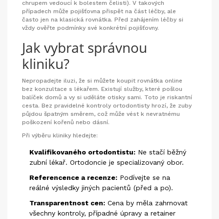
chrupem vedoucí k bolestem čelisti). V takových
případech může pojišťovna přispět na část léčby, ale
často jen na klasická rovnátka. Před zahájením léčby si
vždy ověřte podmínky své konkrétní pojišťovny.
Jak vybrat správnou
kliniku?
Nepropadejte iluzi, že si můžete koupit rovnátka online
bez konzultace s lékařem. Existují služby, které pošlou
balíček domů a vy si uděláte otisky sami. Toto je riskantní
cesta. Bez pravidelné kontroly ortodontisty hrozí, že zuby
půjdou špatným směrem, což může vést k nevratnému
poškození kořenů nebo dásní.
Při výběru kliniky hledejte:
Kvalifikovaného ortodontistu:
Ne stačí běžný
zubní lékař. Ortodoncie je specializovaný obor.
Referencence a recenze:
Podívejte se na
reálné výsledky jiných pacientů (před a po).
Transparentnost cen:
Cena by měla zahrnovat
všechny kontroly, případné úpravy a retainer