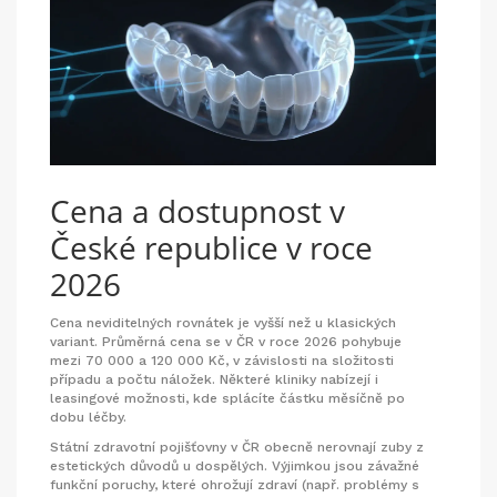
Cena a dostupnost v
České republice v roce
2026
Cena neviditelných rovnátek je vyšší než u klasických
variant. Průměrná cena se v ČR v roce 2026 pohybuje
mezi 70 000 a 120 000 Kč, v závislosti na složitosti
případu a počtu náložek. Některé kliniky nabízejí i
leasingové možnosti, kde splácíte částku měsíčně po
dobu léčby.
Státní zdravotní pojišťovny v ČR obecně nerovnají zuby z
estetických důvodů u dospělých. Výjimkou jsou závažné
funkční poruchy, které ohrožují zdraví (např. problémy s