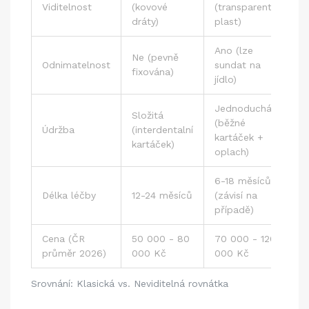
Viditelnost
(kovové
(transparentní
dráty)
plast)
Ano (lze
Ne (pevně
Odnimatelnost
sundat na
fixována)
jídlo)
Jednoduchá
Složitá
(běžné
Údržba
(interdentalní
kartáček +
kartáček)
oplach)
6-18 měsíců
Délka léčby
12-24 měsíců
(závisí na
případě)
Cena (ČR
50 000 - 80
70 000 - 120
průměr 2026)
000 Kč
000 Kč
Srovnání: Klasická vs. Neviditelná rovnátka