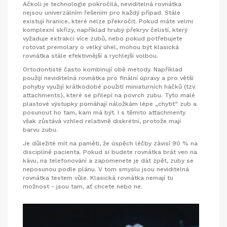
Ačkoli je technologie pokročilá, neviditelná rovnátka
nejsou univerzálním řešením pro každý případ. Stále
existují hranice, které nelze překročit. Pokud máte velmi
komplexní skřízy, například hrubý překryv čelistí, který
vyžaduje extrakci více zubů, nebo pokud potřebujete
rotovat premolary o velký úhel, mohou být klasická
rovnátka stále efektivnější a rychlejší volbou.
Ortodontisté často kombinují obě metody. Například
použijí neviditelná rovnátka pro finální úpravy a pro větší
pohyby využijí krátkodobé použití miniaturních háčků (tzv.
attachments), které se přilepí na povrch zubu. Tyto malé
plastové výstupky pomáhají náložkám lépe „chytit“ zub a
posunout ho tam, kam má být. I s těmito attachmenty
však zůstává vzhled relativně diskrétní, protože mají
barvu zubu.
Je důležité mít na paměti, že úspěch léčby závisí 90 % na
disciplíně pacienta. Pokud si budete rovnátka brát ven na
kávu, na telefonování a zapomenete je dát zpět, zuby se
neposunou podle plánu. V tom smyslu jsou neviditelná
rovnátka testem vůle. Klasická rovnátka nemají tu
možnost - jsou tam, ať chcete nebo ne.