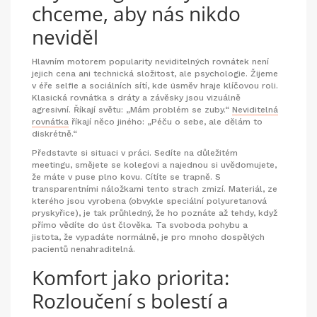
chceme, aby nás nikdo
neviděl
Hlavním motorem popularity neviditelných rovnátek není
jejich cena ani technická složitost, ale psychologie. Žijeme
v éře selfie a sociálních sítí, kde úsměv hraje klíčovou roli.
Klasická rovnátka s dráty a závěsky jsou vizuálně
agresivní. Říkají světu: „Mám problém se zuby.“
Neviditelná
rovnátka
říkají něco jiného: „Péču o sebe, ale dělám to
diskrétně.“
Představte si situaci v práci. Sedíte na důležitém
meetingu, smějete se kolegovi a najednou si uvědomujete,
že máte v puse plno kovu. Cítíte se trapně. S
transparentními náložkami tento strach zmizí. Materiál, ze
kterého jsou vyrobena (obvykle speciální polyuretanová
pryskyřice), je tak průhledný, že ho poznáte až tehdy, když
přímo vědíte do úst člověka. Ta svoboda pohybu a
jistota, že vypadáte normálně, je pro mnoho dospělých
pacientů nenahraditelná.
Komfort jako priorita:
Rozloučení s bolestí a