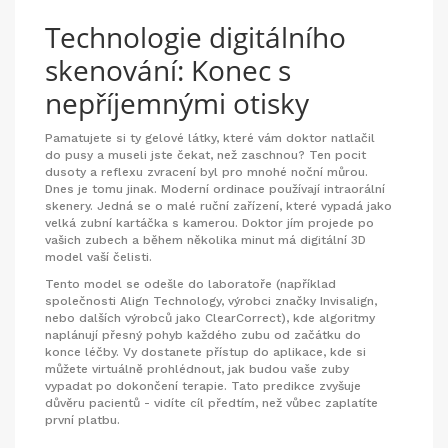
Technologie digitálního
skenování: Konec s
nepříjemnými otisky
Pamatujete si ty gelové látky, které vám doktor natlačil
do pusy a museli jste čekat, než zaschnou? Ten pocit
dusoty a reflexu zvracení byl pro mnohé noční můrou.
Dnes je tomu jinak. Moderní ordinace používají intraorální
skenery. Jedná se o malé ruční zařízení, které vypadá jako
velká zubní kartáčka s kamerou. Doktor jím projede po
vašich zubech a během několika minut má digitální 3D
model vaší čelisti.
Tento model se odešle do laboratoře (například
společnosti Align Technology, výrobci značky Invisalign,
nebo dalších výrobců jako ClearCorrect), kde algoritmy
naplánují přesný pohyb každého zubu od začátku do
konce léčby. Vy dostanete přístup do aplikace, kde si
můžete virtuálně prohlédnout, jak budou vaše zuby
vypadat po dokončení terapie. Tato predikce zvyšuje
důvěru pacientů - vidíte cíl předtím, než vůbec zaplatíte
první platbu.