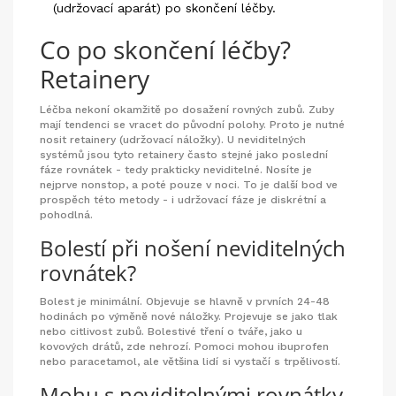
(udržovací aparát) po skončení léčby.
Co po skončení léčby?
Retainery
Léčba nekoní okamžitě po dosažení rovných zubů. Zuby
mají tendenci se vracet do původní polohy. Proto je nutné
nosit retainery (udržovací náložky). U neviditelných
systémů jsou tyto retainery často stejné jako poslední
fáze rovnátek - tedy prakticky neviditelné. Nosíte je
nejprve nonstop, a poté pouze v noci. To je další bod ve
prospěch této metody - i udržovací fáze je diskrétní a
pohodlná.
Bolestí při nošení neviditelných
rovnátek?
Bolest je minimální. Objevuje se hlavně v prvních 24-48
hodinách po výměně nové náložky. Projevuje se jako tlak
nebo citlivost zubů. Bolestivé tření o tváře, jako u
kovových drátů, zde nehrozí. Pomoci mohou ibuprofen
nebo paracetamol, ale většina lidí si vystačí s trpělivostí.
Mohu s neviditelnými rovnátky