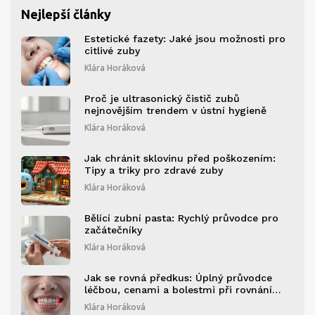
Nejlepší články
Estetické fazety: Jaké jsou možnosti pro
citlivé zuby
Klára Horáková
Proč je ultrasonický čistič zubů
nejnovějším trendem v ústní hygieně
Klára Horáková
Jak chránit sklovinu před poškozením:
Tipy a triky pro zdravé zuby
Klára Horáková
Bělící zubní pasta: Rychlý průvodce pro
začátečníky
Klára Horáková
Jak se rovná předkus: Úplný průvodce
léčbou, cenami a bolestmi při rovnání
zubů
Klára Horáková