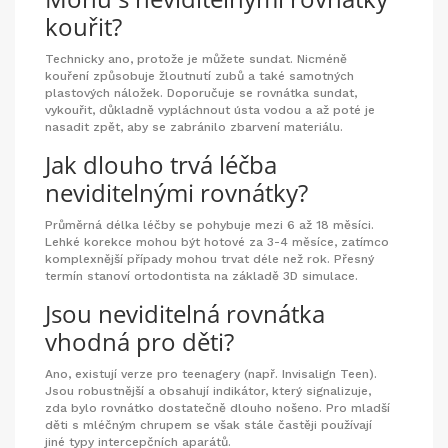
kouřit?
Technicky ano, protože je můžete sundat. Nicméně
kouření způsobuje žloutnutí zubů a také samotných
plastových náložek. Doporučuje se rovnátka sundat,
vykouřit, důkladně vypláchnout ústa vodou a až poté je
nasadit zpět, aby se zabránilo zbarvení materiálu.
Jak dlouho trvá léčba
neviditelnými rovnátky?
Průměrná délka léčby se pohybuje mezi 6 až 18 měsíci.
Lehké korekce mohou být hotové za 3-4 měsíce, zatímco
komplexnější případy mohou trvat déle než rok. Přesný
termín stanoví ortodontista na základě 3D simulace.
Jsou neviditelná rovnátka
vhodná pro děti?
Ano, existují verze pro teenagery (např. Invisalign Teen).
Jsou robustnější a obsahují indikátor, který signalizuje,
zda bylo rovnátko dostatečně dlouho nošeno. Pro mladší
děti s mléčným chrupem se však stále častěji používají
jiné typy intercepčních aparátů.