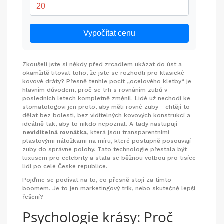
Vypočítat cenu
Zkoušeli jste si někdy před zrcadlem ukázat do úst a
okamžitě litovat toho, že jste se rozhodli pro klasické
kovové dráty? Přesně tenhle pocit „ocelového kletby“ je
hlavním důvodem, proč se trh s rovnáním zubů v
posledních letech kompletně změnil. Lidé už nechodí ke
stomatologovi jen proto, aby měli rovné zuby - chtějí to
dělat bez bolesti, bez viditelných kovových konstrukcí a
ideálně tak, aby to nikdo nepoznal. A tady nastupují
neviditelná rovnátka
, která jsou
transparentními
plastovými náložkami na míru, které postupně posouvají
zuby do správné polohy
.
Tato technologie přestala být
luxusem pro celebrity a stala se běžnou volbou pro tisíce
lidí po celé České republice.
Pojďme se podívat na to, co přesně stojí za tímto
boomem. Je to jen marketingový trik, nebo skutečně lepší
řešení?
Psychologie krásy: Proč