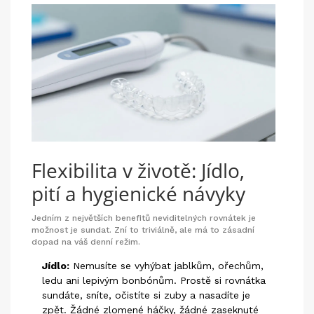
Flexibilita v životě: Jídlo,
pití a hygienické návyky
Jedním z největších benefitů neviditelných rovnátek je
možnost je sundat. Zní to triviálně, ale má to zásadní
dopad na váš denní režim.
Jídlo:
Nemusíte se vyhýbat jablkům, ořechům,
ledu ani lepivým bonbónům. Prostě si rovnátka
sundáte, sníte, očistíte si zuby a nasadíte je
zpět. Žádné zlomené háčky, žádné zaseknuté