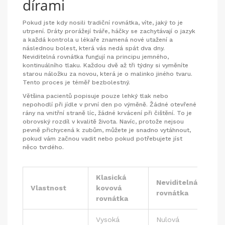
dírami
Pokud jste kdy nosili tradiční rovnátka, víte, jaký to je
utrpení. Dráty prorážejí tváře, háčky se zachytávají o jazyk
a každá kontrola u lékaře znamená nové utažení a
následnou bolest, která vás nedá spát dva dny.
Neviditelná rovnátka fungují na principu jemného,
kontinuálního tlaku. Každou dvě až tři týdny si vyměníte
starou náložku za novou, která je o malinko jiného tvaru.
Tento proces je téměř bezbolestný.
Většina pacientů popisuje pouze lehký tlak nebo
nepohodlí při jídle v první den po výměně. Žádné otevřené
rány na vnitřní straně líc, žádné krvácení při čištění. To je
obrovský rozdíl v kvalitě života. Navíc, protože nejsou
pevně přichycená k zubům, můžete je snadno vytáhnout,
pokud vám začnou vadit nebo pokud potřebujete jíst
něco tvrdého.
Klasická
Neviditelná
Vlastnost
kovová
rovnátka
rovnátka
Vysoká
Nulová