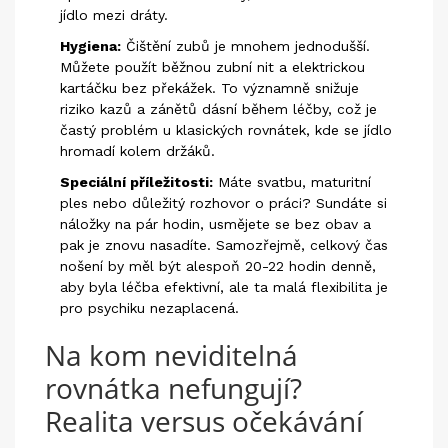
jídlo mezi dráty.
Hygiena:
Čištění zubů je mnohem jednodušší.
Můžete použít běžnou zubní nit a elektrickou
kartáčku bez překážek. To významně snižuje
riziko kazů a zánětů dásní během léčby, což je
častý problém u klasických rovnátek, kde se jídlo
hromadí kolem držáků.
Speciální příležitosti:
Máte svatbu, maturitní
ples nebo důležitý rozhovor o práci? Sundáte si
náložky na pár hodin, usmějete se bez obav a
pak je znovu nasadíte. Samozřejmě, celkový čas
nošení by měl být alespoň 20-22 hodin denně,
aby byla léčba efektivní, ale ta malá flexibilita je
pro psychiku nezaplacená.
Na kom neviditelná
rovnátka nefungují?
Realita versus očekávání