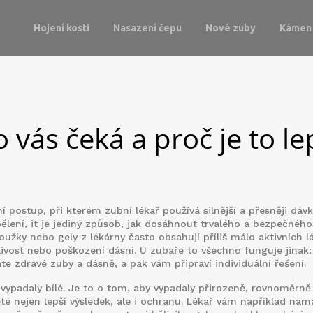
Hojení kosti
Nasazení čepu
Nové zuby
Kámen 
 vás čeká a proč je to le
í postup, při kterém zubní lékař používá silnější a přesněji dáv
ělení
, it
je jediný způsob, jak dosáhnout trvalého a bezpečného
užky nebo gely z lékárny často obsahují příliš málo aktivních l
ivost nebo poškození dásní. U zubaře to všechno funguje jinak:
te zdravé zuby a dásně, a pak vám připraví individuální řešení.
vypadaly bílé. Je to o tom, aby vypadaly přirozeně, rovnoměrně
te nejen lepší výsledek, ale i ochranu. Lékař vám například nam