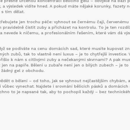
ije přesně určenou koncentraci bělícího gelu – obvykle na bázi 
y, a výsledek vidíte hned. A pokud máte nějaké korunky, fazety 
 s tím dělat.
třebujete jen trochu péče: vyhnout se černému čaji, červenému 
n pravidelně čistit zuby a přicházet na kontrolu. To je ten rozdí
 nevede k ničemu, a profesionálním řešením, které vám dá výs
 když se podíváte na cenu domácích sad, které musíte kupovat z
ch zubů, tak to vlastně není luxus – je to chytřejší investice. V
přišlo k nám s citlivými zuby a nečekanými skvrnami? A pak mus
at jen na papíře. Bělení u zubaře není jen o bílých zubech – je to
í žádný gel z obchodu.
 vědět o bělení – od toho, jak se vyhnout nejčastějším chybám, 
ní vůbec vynechat. Najdete i srovnání bělicích pásků a domácích 
echno to je napsané tak, aby to pochopil každý – bez technické