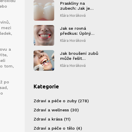
peroxidu
Praskliny na
nebo
zubech: Jak je
poznat a jak je
Klára Horáková
efektivně vyřešit
vínů,
l mezi
Jak se rovná
ledek,
předkus: Úplný
průvodce léčbou,
Klára Horáková
cenami a bolestmi
při rovnání zubů
novu a
Jak broušení zubů
íte,
může řešit
eli
problémy s
 o tom,
Klára Horáková
chrupem: co je to a
kdy to pomůže
až po
Kategorie
sad,
ho
Zdraví a péče o zuby
(278)
Zdraví a wellness
(30)
Zdraví a krása
(11)
Zdraví a péče o tělo
(4)