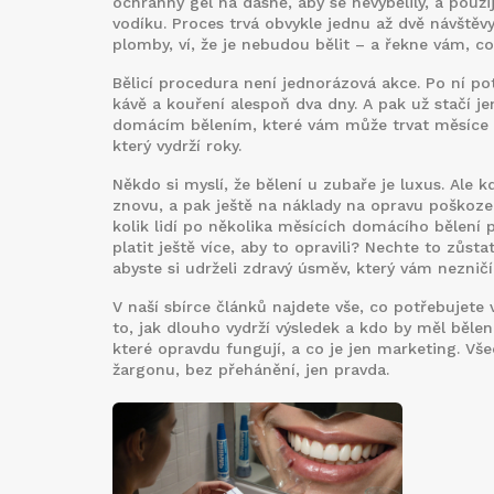
ochranný gel na dásně, aby se nevybělily, a použ
vodíku. Proces trvá obvykle jednu až dvě návštěv
plomby, ví, že je nebudou bělit – a řekne vám, co
Bělicí procedura
není jednorázová akce. Po ní po
kávě a kouření alespoň dva dny. A pak už stačí je
domácím bělením, které vám může trvat měsíce a
který vydrží roky.
Někdo si myslí, že bělení u zubaře je luxus. Ale
znovu, a pak ještě na náklady na opravu poškozený
kolik lidí po několika měsících domácího bělení 
platit ještě více, aby to opravili? Nechte to zůst
abyste si udrželi zdravý úsměv, který vám neznič
V naší sbírce článků najdete vše, co potřebujete
to, jak dlouho vydrží výsledek a kdo by měl běle
které opravdu fungují, a co je jen marketing. Vš
žargonu, bez přehánění, jen pravda.