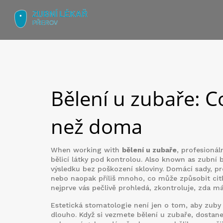
Bělení u zubaře: Co
než doma
When working with
bělení u zubaře
,
profesionáln
bělicí látky pod kontrolou
. Also known as
zubní b
výsledku bez poškození skloviny
.
Domácí sady, pro
nebo naopak příliš mnoho, co může způsobit citl
nejprve vás pečlivě prohledá, zkontroluje, zda má
Estetická stomatologie
není jen o tom, aby zuby 
dlouho. Když si vezmete bělení u zubaře, dostane