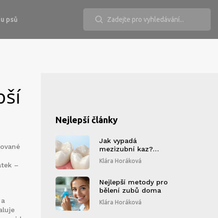
u psů
pší
Nejlepší články
Jak vypadá
kované
mezizubní kaz?
Průvodce příznaky,
Klára Horáková
átek –
diagnostikou a
léčbou
Nejlepší metody pro
bělení zubů doma
 a
Klára Horáková
aluje