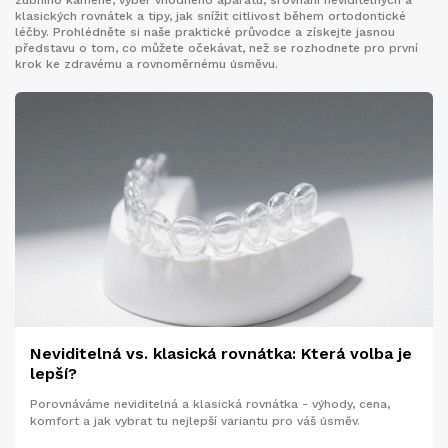
zubního kamene, výběr vhodného aparátu, srovnání neviditelných a
klasických rovnátek a tipy, jak snížit citlivost během ortodontické
léčby. Prohlédněte si naše praktické průvodce a získejte jasnou
představu o tom, co můžete očekávat, než se rozhodnete pro první
krok ke zdravému a rovnoměrnému úsměvu.
Neviditelná vs. klasická rovnátka: Která volba je
lepší?
Porovnáváme neviditelná a klasická rovnátka - výhody, cena,
komfort a jak vybrat tu nejlepší variantu pro váš úsměv.