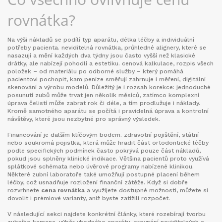
rovnátka?
Na výši nákladů se podílí typ aparátu, délka léčby a individuální
potřeby pacienta.
neviditelná rovnátka
,
průhledné alignery, které se
nasazují a mění každých dva týdny
jsou často vyšší než klasické
drátky, ale nabízejí pohodlí a estetiku.
cenová kalkulace
,
rozpis všech
položek – od materiálu po odborné služby – který pomáhá
pacientovi pochopit, kam peníze směřují
zahrnuje i měření, digitální
skenování a výrobu modelů. Důležitý je i rozsah korekce: jednoduché
posunutí zubů může trvat jen několik měsíců, zatímco komplexní
úprava čelistí může zabrat rok či déle, a tím prodlužuje i náklady.
Kromě samotného aparátu se počítá i pravidelná úprava a kontrolní
návštěvy, které jsou nezbytné pro správný výsledek.
Financování je dalším klíčovým bodem.
zdravotní pojištění
,
státní
nebo soukromá pojistka, která může hradit část ortodontické léčby
podle specifických podmínek
často pokrývá pouze část nákladů,
pokud jsou splněny klinické indikace. Většina pacientů proto využívá
splátkové schémata nebo úvěrové programy nabízené klinikou.
Některé zubní laboratoře také umožňují postupné placení během
léčby, což usnadňuje rozložení finanční zátěže. Když si dobře
rozvrhnete
cena rovnátka
a využijete dostupné možnosti, můžete si
dovolit i prémiové varianty, aniž byste zatížili rozpočet.
V následující sekci najdete konkrétní články, které rozebírají tvorbu