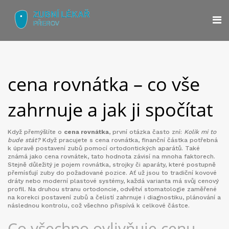
cena rovnátka – co vše
zahrnuje a jak ji spočítat
Když přemýšlíte o
cena rovnátka
, první otázka často zní:
Kolik mi to
bude stát?
Když pracujete s
cena rovnátka
,
finanční částka potřebná
k úpravě postavení zubů pomocí ortodontických aparátů
. Také
známá jako
cena rovnátek
, tato hodnota závisí na mnoha faktorech.
Stejně důležitý je pojem
rovnátka
,
strojky či aparáty, které postupně
přemísťují zuby do požadované pozice
. Ať už jsou to tradiční kovové
dráty nebo moderní plastové systémy, každá varianta má svůj cenový
profil. Na druhou stranu
ortodoncie
,
odvětví stomatologie zaměřené
na korekci postavení zubů a čelistí
zahrnuje i diagnostiku, plánování a
následnou kontrolu, což všechno přispívá k celkové částce.
Co všechno ovlivňuje cenu