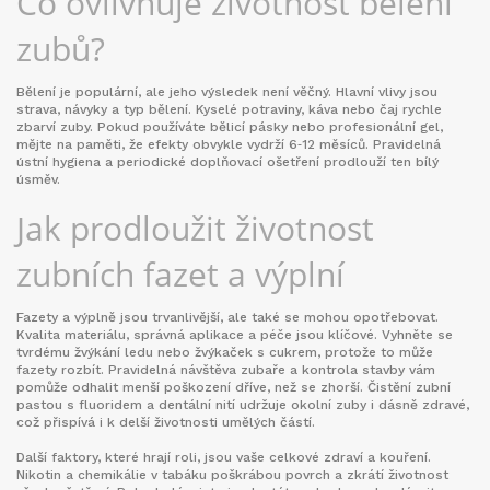
Co ovlivňuje životnost bělení
zubů?
Bělení je populární, ale jeho výsledek není věčný. Hlavní vlivy jsou
strava, návyky a typ bělení. Kyselé potraviny, káva nebo čaj rychle
zbarví zuby. Pokud používáte bělicí pásky nebo profesionální gel,
mějte na paměti, že efekty obvykle vydrží 6‑12 měsíců. Pravidelná
ústní hygiena a periodické doplňovací ošetření prodlouží ten bílý
úsměv.
Jak prodloužit životnost
zubních fazet a výplní
Fazety a výplně jsou trvanlivější, ale také se mohou opotřebovat.
Kvalita materiálu, správná aplikace a péče jsou klíčové. Vyhněte se
tvrdému žvýkání ledu nebo žvýkaček s cukrem, protože to může
fazety rozbít. Pravidelná návštěva zubaře a kontrola stavby vám
pomůže odhalit menší poškození dříve, než se zhorší. Čistění zubní
pastou s fluoridem a dentální nití udržuje okolní zuby i dásně zdravé,
což přispívá i k delší životnosti umělých částí.
Další faktory, které hrají roli, jsou vaše celkové zdraví a kouření.
Nikotin a chemikálie v tabáku poškrábou povrch a zkrátí životnost