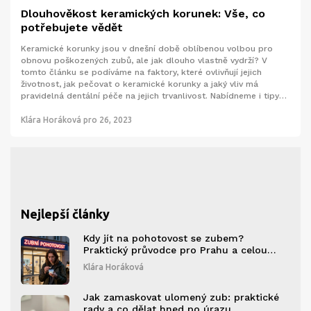
Dlouhověkost keramických korunek: Vše, co
potřebujete vědět
Keramické korunky jsou v dnešní době oblíbenou volbou pro
obnovu poškozených zubů, ale jak dlouho vlastně vydrží? V
tomto článku se podíváme na faktory, které ovlivňují jejich
životnost, jak pečovat o keramické korunky a jaký vliv má
pravidelná dentální péče na jejich trvanlivost. Nabídneme i tipy
na to, jak prodloužit životnost vašich keramických korunek a co
dělat, když se s nimi objeví problémy.
Klára Horáková
pro 26, 2023
Nejlepší články
Kdy jít na pohotovost se zubem?
Praktický průvodce pro Prahu a celou
Česko
Klára Horáková
Jak zamaskovat ulomený zub: praktické
rady a co dělat hned po úrazu