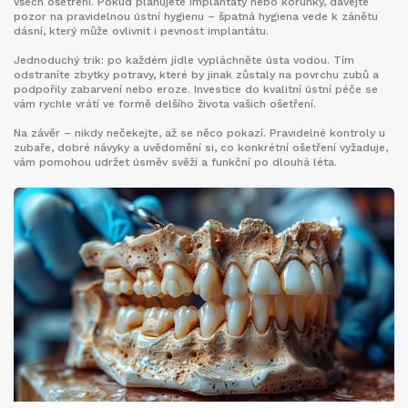
všech ošetření. Pokud plánujete implantáty nebo korunky, dávejte
pozor na pravidelnou ústní hygienu – špatná hygiena vede k zánětu
dásní, který může ovlivnit i pevnost implantátu.
Jednoduchý trik: po každém jídle vypláchněte ústa vodou. Tím
odstraníte zbytky potravy, které by jinak zůstaly na povrchu zubů a
podpořily zabarvení nebo eroze. Investice do kvalitní ústní péče se
vám rychle vrátí ve formě delšího života vašich ošetření.
Na závěr – nikdy nečekejte, až se něco pokazí. Pravidelné kontroly u
zubaře, dobré návyky a uvědomění si, co konkrétní ošetření vyžaduje,
vám pomohou udržet úsměv svěží a funkční po dlouhá léta.