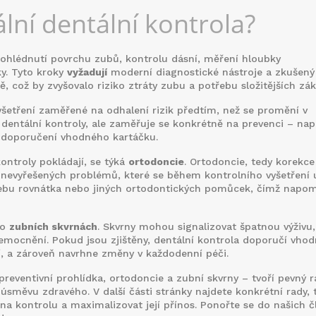
lní dentální kontrola?
prohlédnutí povrchu zubů, kontrolu dásní, měření hloubky
ky. Tyto kroky
vyžadují
moderní diagnostické nástroje a zkušený
, což by zvyšovalo riziko ztráty zubu a potřebu složitějších zák
yšetření zaměřené na odhalení rizik předtím, než se promění v
tí dentální kontroly, ale zaměřuje se konkrétně na prevenci – nap
o doporučení vhodného kartáčku.
ontroly pokládají, se týká
ortodoncie
. Ortodoncie, tedy korekce
nevyřešených problémů, které se během kontrolního vyšetření 
třebu rovnátka nebo jiných ortodontických pomůcek, čímž napo
 o
zubních skvrnách
. Skvrny mohou signalizovat špatnou výživu,
mocnění. Pokud jsou zjištěny, dentální kontrola doporučí vho
ní, a zároveň navrhne změny v každodenní péči.
reventivní prohlídka, ortodoncie a zubní skvrny – tvoří pevný 
úsměvu zdravého. V další části stránky najdete konkrétní rady, t
na kontrolu a maximalizovat její přínos. Ponořte se do našich č