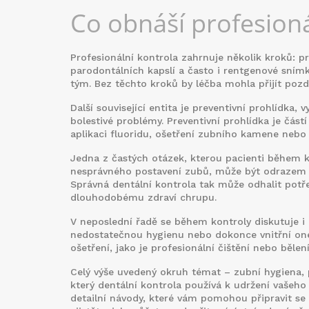
Co obnáší profesioná
Profesionální kontrola zahrnuje několik kroků: 
parodontálních kapslí a často i rentgenové sním
tým. Bez těchto kroků by léčba mohla přijít pozdě
Další související entita je
preventivní prohlídka
,
v
bolestivé problémy
. Preventivní prohlídka je čás
aplikaci fluoridu, ošetření zubního kamene neb
Jedna z častých otázek, kterou pacienti během k
nesprávného postavení zubů, může být odrazem 
Správná dentální kontrola tak může odhalit po
dlouhodobému zdraví chrupu.
V neposlední řadě se během kontroly diskutuje i
nedostatečnou hygienu nebo dokonce vnitřní one
ošetření, jako je profesionální čištění nebo běle
Celý výše uvedený okruh témat – zubní hygiena, p
který dentální kontrola používá k udržení vašeho 
detailní návody, které vám pomohou připravit se 