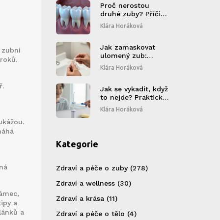
Proč nerostou
druhé zuby? Příčiny,
řešení a kdy
Klára Horáková
navštívit
stomatologa
Jak zamaskovat
 zubní
ulomený zub:
roků.
praktické rady a co
Klára Horáková
dělat hned po
úrazu
ř.
Jak se vykadit, když
to nejde? Praktický
průvodce pro lidi s
Klára Horáková
rovnátky
ukážou.
máhá
Kategorie
dná
Zdraví a péče o zuby
(278)
Zdraví a wellness
(30)
rámec,
Zdraví a krása
(11)
ipy a
lánků a
Zdraví a péče o tělo
(4)