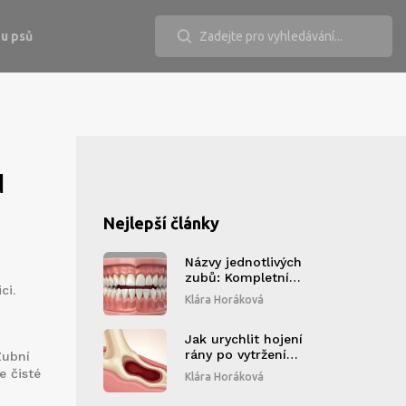
u psů
u
Nejlepší články
Názvy jednotlivých
zubů: Kompletní
ci
.
přehled pro
Klára Horáková
studenty
stomatologie
Jak urychlit hojení
rány po vytržení
Zubní
zubu: Komplexní
e čisté
Klára Horáková
průvodce péčí a
prevencí