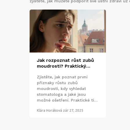
zjistěte, jak můžete podpořit své ústní zdraví už 
Jak rozpoznat růst zubů
moudrosti? Praktický
průvodce pro dospívající i
Zjistěte, jak poznat první
dospělé
příznaky růstu zubů
moudrosti, kdy vyhledat
stomatologa a jaké jsou
možné ošetření. Praktické tipy
i srovnávací tabulka.
Klára Horáková
zář 27, 2025