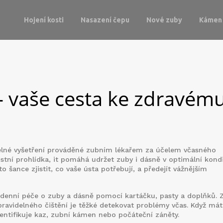
Hojení kosti
Nasazení čepu
Nové zuby
Kámen 
– vaše cesta ke zdravém
elné vyšetření prováděné zubním lékařem za účelem včasného
ústní prohlídka
, it
pomáhá udržet zuby i dásně v optimální kondi
o šance zjistit, co vaše ústa potřebují, a předejít vážnějším
denní péče o zuby a dásně pomocí kartáčku, pasty a doplňků
. 
pravidelného čištění je těžké detekovat problémy včas. Když mát
entifikuje kaz, zubní kámen nebo počáteční záněty.