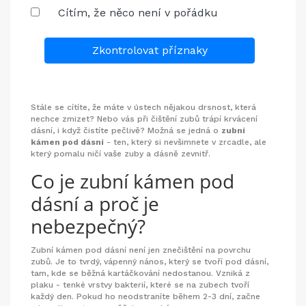
Cítím, že něco není v pořádku
Zkontrolovat příznaky
Stále se cítíte, že máte v ústech nějakou drsnost, která
nechce zmizet? Nebo vás při čištění zubů trápí krvácení
dásní, i když čistíte pečlivě? Možná se jedná o
zubní
kámen pod dásní
- ten, který si nevšimnete v zrcadle, ale
který pomalu ničí vaše zuby a dásně zevnitř.
Co je zubní kámen pod
dásní a proč je
nebezpečný?
Zubní kámen pod dásní není jen znečištění na povrchu
zubů. Je to tvrdý, vápenný nános, který se tvoří pod dásní,
tam, kde se běžná kartáčkování nedostanou. Vzniká z
plaku - tenké vrstvy bakterií, které se na zubech tvoří
každý den. Pokud ho neodstraníte během 2-3 dní, začne