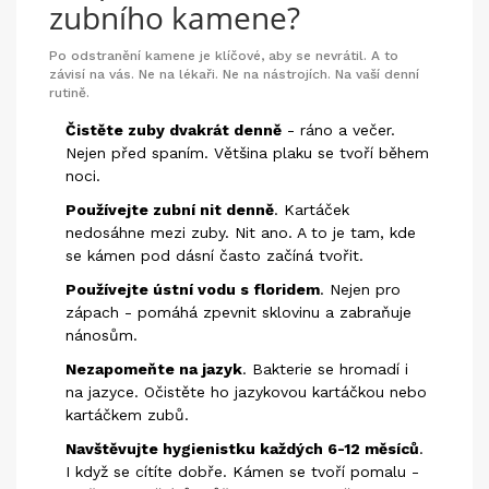
zubního kamene?
Po odstranění kamene je klíčové, aby se nevrátil. A to
závisí na vás. Ne na lékaři. Ne na nástrojích. Na vaší denní
rutině.
Čistěte zuby dvakrát denně
- ráno a večer.
Nejen před spaním. Většina plaku se tvoří během
noci.
Používejte zubní nit denně
. Kartáček
nedosáhne mezi zuby. Nit ano. A to je tam, kde
se kámen pod dásní často začíná tvořit.
Používejte ústní vodu s floridem
. Nejen pro
zápach - pomáhá zpevnit sklovinu a zabraňuje
nánosům.
Nezapomeňte na jazyk
. Bakterie se hromadí i
na jazyce. Očistěte ho jazykovou kartáčkou nebo
kartáčkem zubů.
Navštěvujte hygienistku každých 6-12 měsíců
.
I když se cítíte dobře. Kámen se tvoří pomalu -