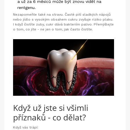
a už za 6 měsíců může být znovu vidět na
rentgenu.
Nezapomeňte také na stravu. Časté pití sladkých nápojů
nebo jídlo s vysokým obsahem cukru zvyšuje riziko plaku.
I když čistíte zuby, cukr dává bakteriím palivo. Přemýšlejte
o tom, co jíte - ne jen o tom, jak často čistíte.
Když už jste si všimli
příznaků - co dělat?
Když vás trápí: