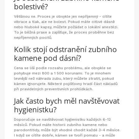
bolestivé?
Většinou ne. Proces je obvykle jen nepříjemný - cítíte
vibrace a tlak, ale ne bolest. Pokud máte citlivé dásně
nebo hluboké kapsy, můžete požádat o lokální anestézi.
To je běžná praxe a zajišťuje, že proces proběhne bez
nepříjemných pocitů.
Kolik stojí odstranění zubního
kamene pod dásní?
Cena se liší podle rozsahu problému, ale obvykle se
pohybuje mezi 800 a 1 500 korunami. To je mnohem
levnější než náhrada zubu, který můžete ztratit, pokud
kámen ignorujete. Některé pojišťovny hradí část nákladů
při pravidelných preventivních prohlídkách.
Jak často bych měl navštěvovat
hygienistku?
Doporučuje se navštěvovat hygienistku každých 6-12
měsíců. Pokud máte historii zubního kamene nebo
parodontitidy, může být vhodné chodit každé 3-4 měsíce.
I když se cítíte dobře, kámen se tvoří pomalu - a může