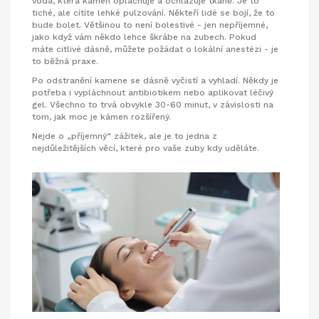
voda, která kámen oplachuje a ochlazuje tkáně. Je to
tiché, ale cítíte lehké pulzování. Někteří lidé se bojí, že to
bude bolet. Většinou to není bolestivé - jen nepříjemné,
jako když vám někdo lehce škrábe na zubech. Pokud
máte citlivé dásně, můžete požádat o lokální anestézi - je
to běžná praxe.
Po odstranění kamene se dásně vyčistí a vyhladí. Někdy je
potřeba i vypláchnout antibiotikem nebo aplikovat léčivý
gel. Všechno to trvá obvykle 30-60 minut, v závislosti na
tom, jak moc je kámen rozšířený.
Nejde o „příjemný“ zážitek, ale je to jedna z
nejdůležitějších věcí, které pro vaše zuby kdy uděláte.