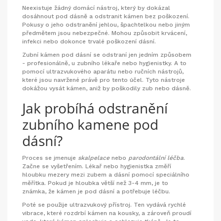
Neexistuje žádný domácí nástroj, který by dokázal
dosáhnout pod dásně a odstranit kámen bez poškození.
Pokusy o jeho odstranění jehlou, špachtelkou nebo jiným
předmětem jsou nebezpečné. Mohou způsobit krvácení,
infekci nebo dokonce trvalé poškození dásní.
Zubní kámen pod dásní se odstraní jen jedním způsobem
- profesionálně, u zubního lékaře nebo hygienistky. A to
pomocí ultrazvukového aparátu nebo ručních nástrojů,
které jsou navržené právě pro tento účel. Tyto nástroje
dokážou vysát kámen, aniž by poškodily zub nebo dásně.
Jak probíhá odstranění
zubního kamene pod
dásní?
Proces se jmenuje
skalpelace
nebo
parodontální léčba
.
Začne se vyšetřením. Lékař nebo hygienistka změří
hloubku mezery mezi zubem a dásní pomocí speciálního
měřítka. Pokud je hloubka větší než 3-4 mm, je to
známka, že kámen je pod dásní a potřebuje léčbu.
Poté se použije ultrazvukový přístroj. Ten vydává rychlé
vibrace, které rozdrbí kámen na kousky, a zároveň proudí