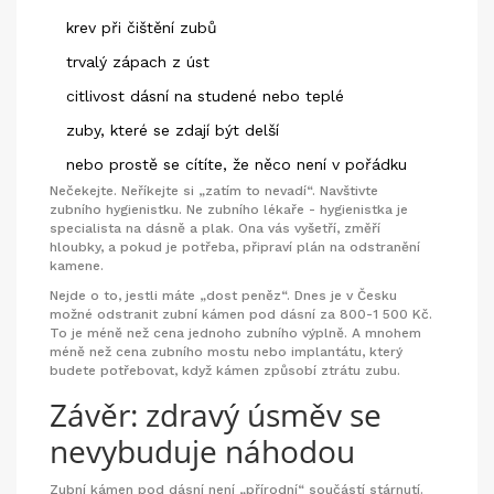
krev při čištění zubů
trvalý zápach z úst
citlivost dásní na studené nebo teplé
zuby, které se zdají být delší
nebo prostě se cítíte, že něco není v pořádku
Nečekejte. Neříkejte si „zatím to nevadí“. Navštivte
zubního hygienistku. Ne zubního lékaře - hygienistka je
specialista na dásně a plak. Ona vás vyšetří, změří
hloubky, a pokud je potřeba, připraví plán na odstranění
kamene.
Nejde o to, jestli máte „dost peněz“. Dnes je v Česku
možné odstranit zubní kámen pod dásní za 800-1 500 Kč.
To je méně než cena jednoho zubního výplně. A mnohem
méně než cena zubního mostu nebo implantátu, který
budete potřebovat, když kámen způsobí ztrátu zubu.
Závěr: zdravý úsměv se
nevybuduje náhodou
Zubní kámen pod dásní není „přírodní“ součástí stárnutí.