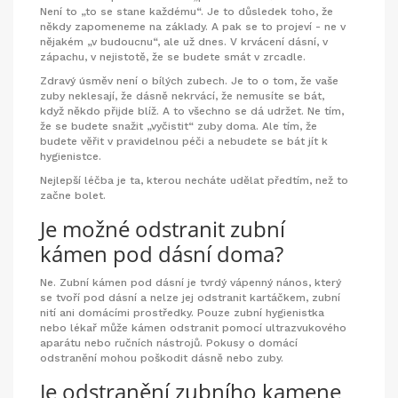
Není to „to se stane každému“. Je to důsledek toho, že
někdy zapomeneme na základy. A pak se to projeví - ne v
nějakém „v budoucnu“, ale už dnes. V krvácení dásní, v
zápachu, v nejistotě, že se budete smát v zrcadle.
Zdravý úsměv není o bílých zubech. Je to o tom, že vaše
zuby neklesají, že dásně nekrvácí, že nemusíte se bát,
když někdo přijde blíž. A to všechno se dá udržet. Ne tím,
že se budete snažit „vyčistit“ zuby doma. Ale tím, že
budete věřit v pravidelnou péči a nebudete se bát jít k
hygienistce.
Nejlepší léčba je ta, kterou necháte udělat předtím, než to
začne bolet.
Je možné odstranit zubní
kámen pod dásní doma?
Ne. Zubní kámen pod dásní je tvrdý vápenný nános, který
se tvoří pod dásní a nelze jej odstranit kartáčkem, zubní
nití ani domácími prostředky. Pouze zubní hygienistka
nebo lékař může kámen odstranit pomocí ultrazvukového
aparátu nebo ručních nástrojů. Pokusy o domácí
odstranění mohou poškodit dásně nebo zuby.
Je odstranění zubního kamene