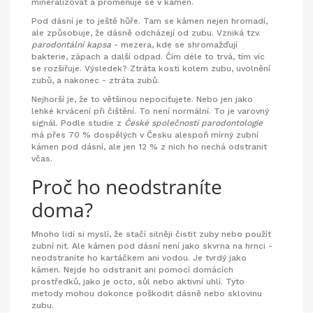
mineralizovat a proměňuje se v kámen.
Pod dásní je to ještě hůře. Tam se kámen nejen hromadí,
ale způsobuje, že dásně odcházejí od zubu. Vzniká tzv.
parodontální kapsa
- mezera, kde se shromažďují
bakterie, zápach a další odpad. Čím déle to trvá, tím víc
se rozšiřuje. Výsledek? Ztráta kosti kolem zubu, uvolnění
zubů, a nakonec - ztráta zubů.
Nejhorší je, že to většinou nepociťujete. Nebo jen jako
lehké krvácení při čištění. To není normální. To je varovný
signál. Podle studie z
České společnosti parodontologie
má přes 70 % dospělých v Česku alespoň mírný zubní
kámen pod dásní, ale jen 12 % z nich ho nechá odstranit
včas.
Proč ho neodstraníte
doma?
Mnoho lidí si myslí, že stačí silněji čistit zuby nebo použít
zubní nit. Ale kámen pod dásní není jako skvrna na hrnci -
neodstraníte ho kartáčkem ani vodou. Je tvrdý jako
kámen. Nejde ho odstranit ani pomocí domácích
prostředků, jako je octo, sůl nebo aktivní uhlí. Tyto
metody mohou dokonce poškodit dásně nebo sklovinu
zubu.