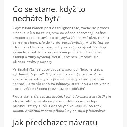
Co se stane, když to
necháte být?
Když zubní kámen pod dásní ignorujete, začne se proces
ničení zubů a kosti. Nejprve se dásně zčervenají, začnou
krvácet a jsou citlivé. To je
gingivitida
- první fáze. Pokud
se nic nestane, přejde to do
parodontitidy
. V této fázi se
ztrácí kost kolem zubu. Zuby se začnou hýbat. Vznikají
zápachy z úst, které nezmizí ani po čištění. Dásně se
stahují a zuby vypadají delší - což není „moda“, ale
příznak ztráty podpory.
Ve finální fázi se zuby uvolní a padnou. Nebo je třeba
vytrhnout. A poté? Zbyde vám prázdný prostor. A to
znamená problémy s žvýkáním, změny v tváři, potřebu
náhrad - a to všechno za náklady, které jsou desítky tisíc
korun vyšší než cena preventivního očištění.
Podle dat z
Ústavu zdravotnických informací a statistiky
je
ztráta zubů způsobená parodontitidou nejčastější
příčinou ztráty zubů u dospělých ve věku 35-55 let v
Česku. A většina těchto případů by se dala předcházet.
Jak předcházet návratu