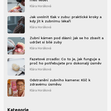
měli vědět
Klára Horáková
Jak uvolnit tlak v zubu: praktické kroky a
kdy jít k zubnímu lékaři
Klára Horáková
Zubní kámen pod dásní: jak se ho zbavit a
udržet si bílé zuby
Klára Horáková
Fazetové zrcadlo: Co to je, jak funguje a
proč ho potřebujete pro dokonalý úsměv
Klára Horáková
Odstranění zubního kamene: Klíč k
zdravému úsměvu
Klára Horáková
Kategorie