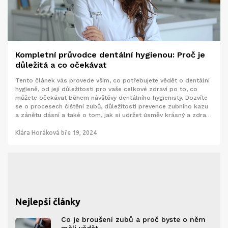
Kompletní průvodce dentální hygienou: Proč je
důležitá a co očekávat
Tento článek vás provede vším, co potřebujete vědět o dentální
hygieně, od její důležitosti pro vaše celkové zdraví po to, co
můžete očekávat během návštěvy dentálního hygienisty. Dozvíte
se o procesech čištění zubů, důležitosti prevence zubního kazu
a zánětu dásní a také o tom, jak si udržet úsměv krásný a zdravý
mezi jednotlivými návštěvami. Článek nabízí hromadu praktických
tipů a rad, jak pečovat o svůj chrup a dásně, včetně toho, jaké
Klára Horáková
bře 19, 2024
nástroje a produkty používat pro domácí péči.
Nejlepší články
Co je broušení zubů a proč byste o něm