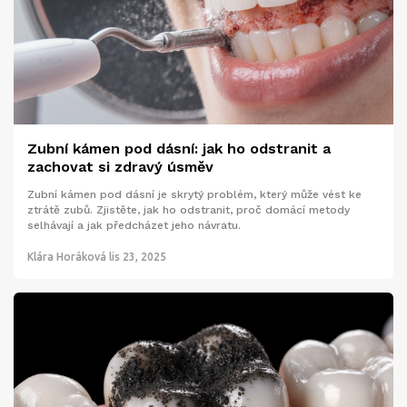
Zubní kámen pod dásní: jak ho odstranit a
zachovat si zdravý úsměv
Zubní kámen pod dásní je skrytý problém, který může vést ke
ztrátě zubů. Zjistěte, jak ho odstranit, proč domácí metody
selhávají a jak předcházet jeho návratu.
Klára Horáková
lis 23, 2025