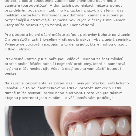
Bolest je často způsobena zubním kamenem pod dásní nebo
zánětem (parodontóza). V domácích podmínkách můžete pomoci
pravidelným používáním zubního kartáčku na jazyk a čistěním dásní
měkkým kartáčkem. Profesionální odstranění kamene u zubaře je
bezpečnější a efektivnější, zejména pokud jde o černý zubní kámen,
který může ovlivnit nejen zdraví, ale i sebevědomí.
Pro podporu hojení dásní můžete zařadit potraviny bohaté na vitamín
C a omega‑3 mastné kyseliny – citrusy, broskve, ryby a lněná semínka.
Vyhněte se cukrovým nápojům a tvrdému jídlu, které mohou dráždit
citlivou sliznici.
Pravidelné kontroly u zubaře jsou klíčové. Jednou za šest měsíců
profesionální čištění odhalí i nejmenší problémy, které si sametová
hygiena může nechat ujít. Včasná diagnostika vám ušetří bolest i
peníze.
Na závěr si připomeňte, že zdraví dásní není jen otázkou estetického
úsměvu. Je to součást celkového zdraví, protože infekce v ústní
dutině může ovlivnit i srdce nebo cukrovku. Proto věnujte dásním
stejnou pozornost jako zubům – a váš úsměv vám poděkuje.