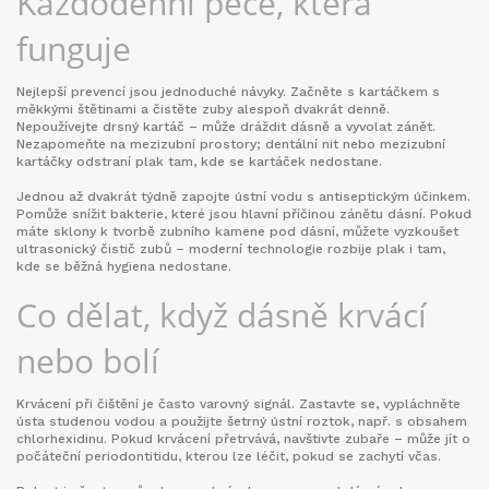
Každodenní péče, která
funguje
Nejlepší prevencí jsou jednoduché návyky. Začněte s kartáčkem s
měkkými štětinami a čistěte zuby alespoň dvakrát denně.
Nepoužívejte drsný kartáč – může dráždit dásně a vyvolat zánět.
Nezapomeňte na mezizubní prostory; dentální nit nebo mezizubní
kartáčky odstraní plak tam, kde se kartáček nedostane.
Jednou až dvakrát týdně zapojte ústní vodu s antiseptickým účinkem.
Pomůže snížit bakterie, které jsou hlavní příčinou zánětu dásní. Pokud
máte sklony k tvorbě zubního kamene pod dásní, můžete vyzkoušet
ultrasonický čistič zubů – moderní technologie rozbije plak i tam,
kde se běžná hygiena nedostane.
Co dělat, když dásně krvácí
nebo bolí
Krvácení při čištění je často varovný signál. Zastavte se, vypláchněte
ústa studenou vodou a použijte šetrný ústní roztok, např. s obsahem
chlorhexidinu. Pokud krvácení přetrvává, navštivte zubaře – může jít o
počáteční periodontitidu, kterou lze léčit, pokud se zachytí včas.