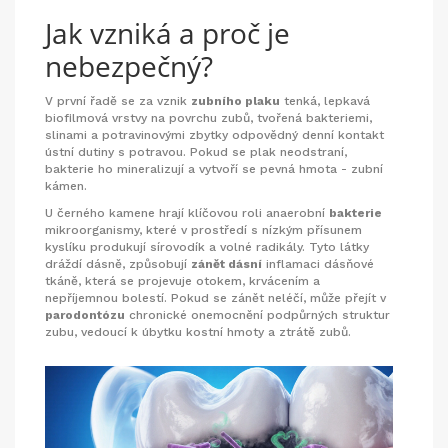
Jak vzniká a proč je
nebezpečný?
V první řadě se za vznik
zubního plaku
tenká, lepkavá
biofilmová vrstvy na povrchu zubů, tvořená bakteriemi,
slinami a potravinovými zbytky
odpovědný denní kontakt
ústní dutiny s potravou. Pokud se plak neodstraní,
bakterie ho mineralizují a vytvoří se pevná hmota - zubní
kámen.
U černého kamene hrají klíčovou roli anaerobní
bakterie
mikroorganismy, které v prostředí s nízkým přísunem
kyslíku produkují sírovodík a volné radikály
. Tyto látky
dráždí dásně, způsobují
zánět dásní
inflamaci dásňové
tkáně, která se projevuje otokem, krvácením a
nepříjemnou bolestí
. Pokud se zánět neléčí, může přejít v
parodontózu
chronické onemocnění podpůrných struktur
zubu, vedoucí k úbytku kostní hmoty a ztrátě zubů
.