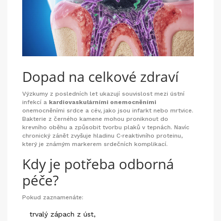
Dopad na celkové zdraví
Výzkumy z posledních let ukazují souvislost mezi ústní
infekcí a
kardiovaskulárními onemocněními
onemocněními srdce a cév, jako jsou infarkt nebo mrtvice
.
Bakterie z černého kamene mohou proniknout do
krevního oběhu a způsobit tvorbu plaků v tepnách. Navíc
chronický zánět zvyšuje hladinu C‑reaktivního proteinu,
který je známým markerem srdečních komplikací.
Kdy je potřeba odborná
péče?
Pokud zaznamenáte:
trvalý zápach z úst,