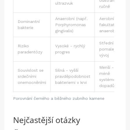
odstranitelný
ultrazvuk
ručně
Anaerobní (např.
Aerobní a
Dominantní
Porphyromonas
fakultativně
bakterie
gingivalis)
anaerobní
Střední -
Riziko
Vysoké - rychlý
pomalejší
paradentózy
progres
vývoj
Menší -
Souvislost se
Silná - vyšší
méně
srdečními
pravděpodobnost
systémových
onemocněními
bakteriemi v krvi
dopadů
Porovnání černého a běžného zubního kamene
Nejčastější otázky