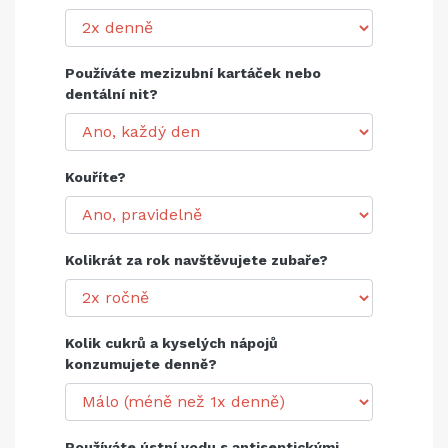
Používáte mezizubní kartáček nebo
dentální nit?
Kouříte?
Kolikrát za rok navštěvujete zubaře?
Kolik cukrů a kyselých nápojů
konzumujete denně?
Používáte ústní vodu s antiseptickými