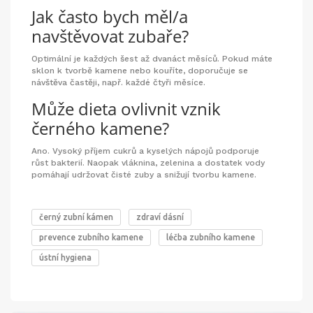
Jak často bych měl/a
navštěvovat zubaře?
Optimální je každých šest až dvanáct měsíců. Pokud máte
sklon k tvorbě kamene nebo kouříte, doporučuje se
návštěva častěji, např. každé čtyři měsíce.
Může dieta ovlivnit vznik
černého kamene?
Ano. Vysoký příjem cukrů a kyselých nápojů podporuje
růst bakterií. Naopak vláknina, zelenina a dostatek vody
pomáhají udržovat čisté zuby a snižují tvorbu kamene.
černý zubní kámen
zdraví dásní
prevence zubního kamene
léčba zubního kamene
ústní hygiena