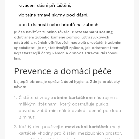
krvácení dásní při čištění,
viditelné tmavé skvrny pod dásní,
pocit drsnosti nebo hrbolů na zubech,
je čas navštívit zubního lékaře.
Profesionální scaling
odstranění zubního kamene pomocí ultrazvukových
nástrojů a ručních výkřikových nástrojů prováděné zubním
specialistou
je nejefektivnější způsob, jak odstranit i ten
nejzatvrzelejší černý kámen a obnovit zdravou dásňovou
linii.
Prevence a domácí péče
Nejlepší obrana je správná ústní hygiena. Zde je praktický
návod:
Čistěte si zuby
zubním kartáčkem
nástrojem s
měkkými štětinami, který odstraňuje plak z
povrchu zubů
minimálně dvakrát denně po dobu
2 minut.
Každý den používejte
mezizubní kartáček
malý
kartáček vhodný pro čištění mezizubních prostor,