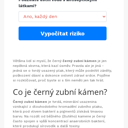
látkami?
Vypočítat riziko
Většina lidí si myslí, že černý
černý zubní kámen
je jen
nepěkná skvrna, která kazí úsměv. Pravda ale je jiná -
jedná se o tvrdý usazený plak, který může podnítit záněty,
poškození dásní a dokonce ovlivnit zdraví srdce. Pojďme
si rozklíčovat, proč byste si s tím neměli jen tak hrát.
Co je černý zubní kámen?
Černý zubní kámen
je
tvrdá, minerální usazenina
vznikající z dlouhodobého hromadění zubního plaku,
která pod vlivem bakterií a pigmentů získává tmavou
barvu
. Na rozdíl od běžného (žlutého) kamene je černý
často spojen s vyšší koncentrací anaerobních bakterií,
které produkují sírovodík a další toxiny.