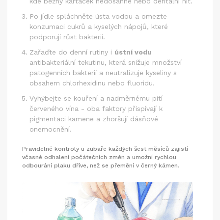
kde běžný kartáček nedosáhne
nebo dentální nit.
Po jídle spláchněte ústa vodou a omezte
konzumaci cukrů a kyselých nápojů, které
podporují růst bakterií.
Zařaďte do denní rutiny i
ústní vodu
antibakteriální tekutinu, která snižuje množství
patogenních bakterií a neutralizuje kyseliny
s
obsahem chlorhexidinu nebo fluoridu.
Vyhýbejte se kouření a nadměrnému pití
červeného vína - oba faktory přispívají k
pigmentaci kamene a zhoršují dásňové
onemocnění.
Pravidelné kontroly u zubaře každých šest měsíců zajistí
včasné odhalení počátečních změn a umožní rychlou
odbourání plaku dříve, než se přemění v černý kámen.