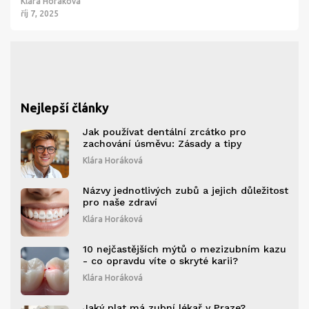
Klára Horáková
říj 7, 2025
Nejlepší články
Jak používat dentální zrcátko pro
zachování úsměvu: Zásady a tipy
Klára Horáková
Názvy jednotlivých zubů a jejich důležitost
pro naše zdraví
Klára Horáková
10 nejčastějších mýtů o mezizubním kazu
- co opravdu víte o skryté karii?
Klára Horáková
Jaký plat má zubní lékař v Praze?