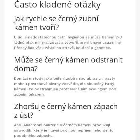
Často kladené otázky
Jak rychle se černý zubní
kámen tvoří?
U lidí s nedostatečnou ústní hygienou se může během 2-3
týdnů plak mineralizovat a vytvořit první tmavé usazeniny.
Přesný čas však závisí na stravě, kouření a genetice.
Může se černý kámen odstranit
doma?
Domácí metody jako bělení zubů nebo abrazivní pasty
mohou povrchové skvrny zesvětlit, ale skutečný tvrdý
kámen lze odstranit jen profesionálním scalingem pod
zubním lékařem.
Zhoršuje černý kámen zápach
z úst?
Ano. Anaerobní bakterie v černém kameni produkují
sírovodík, který je hlavní příčinou nepříjemného dehtu
podobného zápachu.