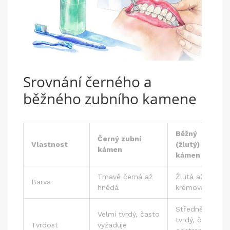
Srovnání černého a
běžného zubního kamene
Běžný
Černý zubní
Vlastnost
(žlutý)
kámen
kámen
Tmavě černá až
Žlutá až
Barva
hnědá
krémová
Středně
Velmi tvrdý, často
tvrdý, často
Tvrdost
vyžaduje