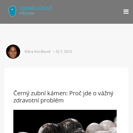
Klára Horáková
říj 7, 2025
Černý zubní kámen: Proč jde o vážný
zdravotní problém