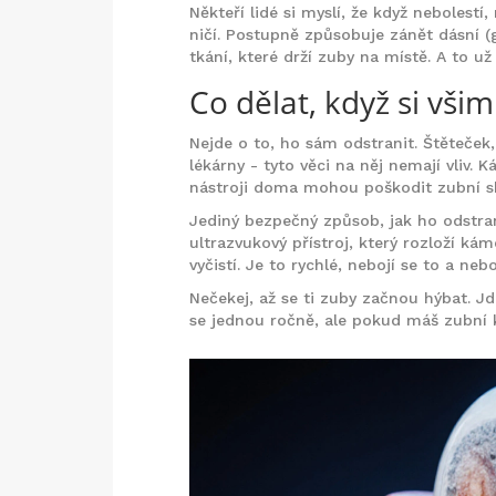
Někteří lidé si myslí, že když nebolest
ničí. Postupně způsobuje zánět dásní (g
tkání, které drží zuby na místě. A to u
Co dělat, když si vš
Nejde o to, ho sám odstranit. Štěteček
lékárny - tyto věci na něj nemají vliv. 
nástroji doma mohou poškodit zubní sk
Jediný bezpečný způsob, jak ho odstrani
ultrazvukový přístroj, který rozloží ká
vyčistí. Je to rychlé, nebojí se to a nebo
Nečekej, až se ti zuby začnou hýbat. Jdi
se jednou ročně, ale pokud máš zubní 