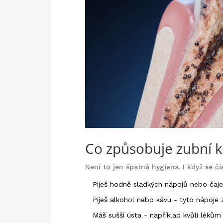
Co způsobuje zubní 
Není to jen špatná hygiena. I když se 
Piješ hodně sladkých nápojů nebo čaj
Piješ alkohol nebo kávu - tyto nápoje z
Máš sušší ústa - například kvůli lékům