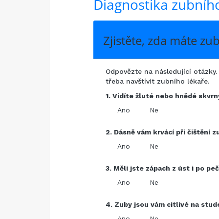
Diagnostika zubní
Zjistěte, zda máte z
Odpovězte na následující otázky.
třeba navštívit zubního lékaře.
1. Vidíte žluté nebo hnědé skvr
Ano
Ne
2. Dásně vám krvácí při čištění z
Ano
Ne
3. Měli jste zápach z úst i po pe
Ano
Ne
4. Zuby jsou vám citlivé na stu
Ano
Ne