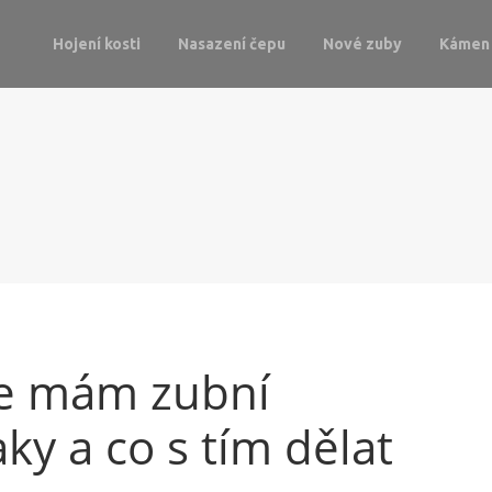
Hojení kosti
Nasazení čepu
Nové zuby
Kámen 
že mám zubní
ky a co s tím dělat