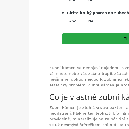
5. Cítíte hrubý povrch na zubec
Ano
Ne
Zk
Zubní kámen se neobjeví najednou. Vzni
všimnete nebo vás začne trápit zápach 
nevšimne, dokud nejdou k zubnímu lékař
estetický problém. Zubní kámen je hroz
Co je vlastně zubní 
Zubní kámen je ztuhlá vrstva bakterií a
neodstraní. Plak je ten lepkavý, bílý fil
pravidelně, mineralizuje se za pár dní
se už nesmývá štětečkem ani nití. Je to