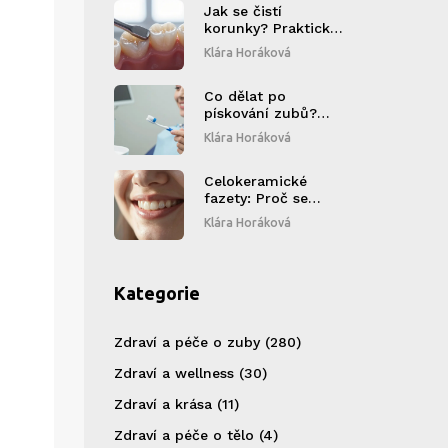
Jak se čistí
korunky? Praktický
návod pro
Klára Horáková
metalokeramické
korunky
Co dělat po
pískování zubů?
Praktické rady pro
Klára Horáková
rychlé zotavení a
dlouhodobou péči
Celokeramické
fazety: Proč se
stávají nejlepší
Klára Horáková
volbou pro zubní
estetiku v roce
2026?
Kategorie
Zdraví a péče o zuby
(280)
Zdraví a wellness
(30)
Zdraví a krása
(11)
Zdraví a péče o tělo
(4)