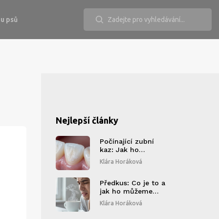
u psů
Nejlepší články
Počínající zubní
kaz: Jak ho
identifikovat,
Klára Horáková
zastavit a včas léčit
Předkus: Co je to a
jak ho můžeme
léčit?
Klára Horáková