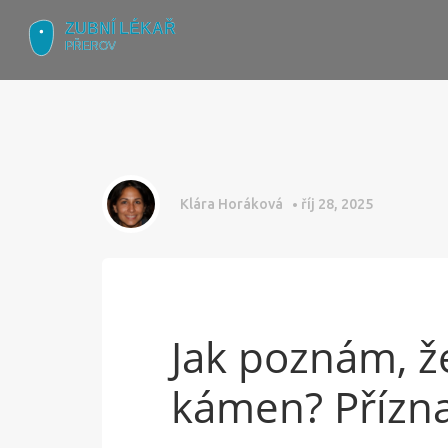
Klára Horáková
říj 28, 2025
Jak poznám, 
kámen? Přízna