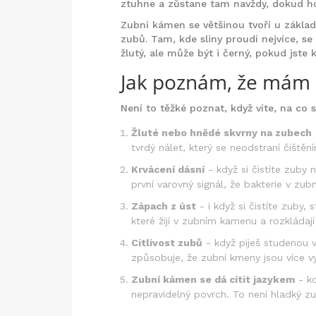
ztuhne a zůstane tam navždy, dokud h
Zubní kámen se většinou tvoří u základ
zubů. Tam, kde sliny proudí nejvíce, se
žlutý, ale může být i černý, pokud jste
Jak poznám, že mám
Není to těžké poznat, když víte, na co s
Žluté nebo hnědé skvrny na zubech
tvrdý nálet, který se neodstraní čištěn
Krvácení dásní
- když si čistíte zuby 
první varovný signál, že bakterie v zu
Zápach z úst
- i když si čistíte zuby
které žijí v zubním kamenu a rozkládají 
Citlivost zubů
- když piješ studenou v
způsobuje, že zubní kmeny jsou více v
Zubní kámen se dá cítit jazykem
- kd
nepravidelný povrch. To není hladký zu