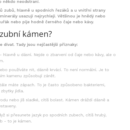
o někdo neodstraní.
ů zubů, hlavně u spodních řezáků a u vnitřní strany
 minerály usazují nejrychleji. Většinou je hnědý nebo
 kuřák nebo pije hodně černého čaje nebo kávy.
 zubní kámen?
e dívat. Tady jsou nejčastější příznaky:
- hlavně u dásní. Nejde o zbarvení od čaje nebo kávy, ale o
ím.
nebo používáte nit, dásně krvácí. To není normální. Je to
bním kamenu způsobují zánět.
, stále máte zápach. To je často způsobeno bakteriemi,
zbytky jídla.
odu nebo jíš sladké, cítíš bolest. Kámen dráždí dásně a
ystaveny.
yž si přesunete jazyk po spodních zubech, cítíš hrubý,
b - to je kámen.