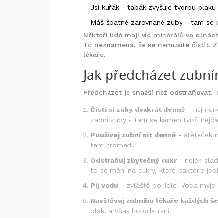
Jsi kuřák - tabák zvyšuje tvorbu plak
Máš špatně zarovnané zuby - tam se pl
Někteří lidé mají víc minerálů ve slinác
To neznamená, že se nemusíte čistit. Z
lékaře.
Jak předcházet zub
Předcházet je snazší než odstraňovat. T
Čisti si zuby dvakrát denně
- nejméně
zadní zuby - tam se kámen tvoří nejčas
Používej zubní nit denně
- štěteček n
tam hromadí.
Odstraňuj zbytečný cukr
- nejen slad
to se mění na cukry, které bakterie jedí
Pij vodu
- zvláště po jídle. Voda myje 
Navštěvuj zubního lékaře každých š
plak, a včas ho odstraní.