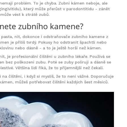
í, nemají problém. To je chyba. Zubní kámen neboje, ale
ingivitidu), který může přerůst v parodontitidu - zánět
ž může vést k ztrátě zubů.
imnete zubního kamene?
, pasta, nit, dokonce i odstraňovače zubního kamene z
Kámen je příliš tvrdý. Pokusy ho odstranit špachtlí nebo
lovinu nebo dásně - a to je ještě horší než kámen.
t, je profesionální čištění u zubního lékaře. Používá se
men bez poškození zubu. Poté se zuby polirují a dásně se
lestivé. Většina lidí říká, že to příjemnější než čekali.
 na čištění, i když si myslíš, že to není vážné. Doporučuje
kámen, můžeš potřebovat čištění každých šest měsíců.