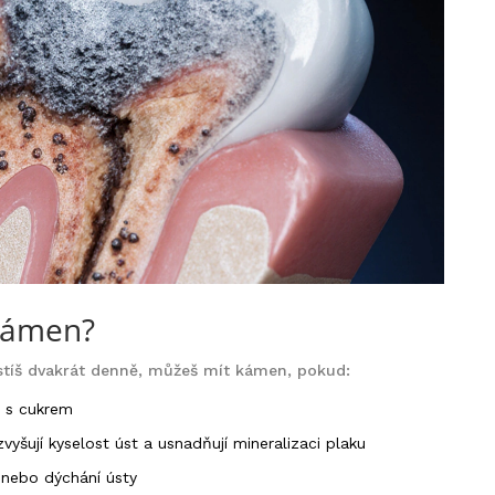
kámen?
čistíš dvakrát denně, můžeš mít kámen, pokud:
e s cukrem
vyšují kyselost úst a usnadňují mineralizaci plaku
 nebo dýchání ústy