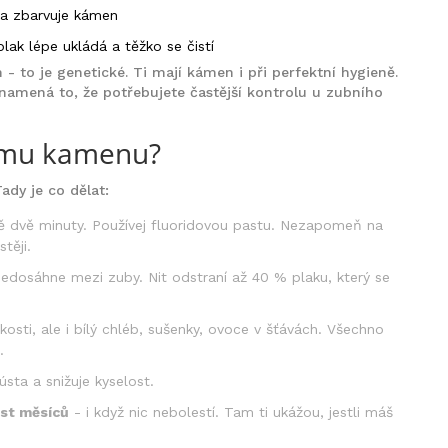
u a zbarvuje kámen
ak lépe ukládá a těžko se čistí
h - to je genetické. Ti mají kámen i při perfektní hygieně.
namená to, že potřebujete častější kontrolu u zubního
nímu kamenu?
ady je co dělat:
 dvě minuty. Používej fluoridovou pastu. Nezapomeň na
těji.
edosáhne mezi zuby. Nit odstraní až 40 % plaku, který se
kosti, ale i bílý chléb, sušenky, ovoce v šťávách. Všechno
.
ústa a snižuje kyselost.
est měsíců
- i když nic nebolestí. Tam ti ukážou, jestli máš