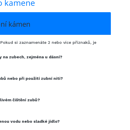
ho kamene
ubní kámen
 Pokud si zaznamenáte 2 nebo více příznaků, je
ny na zubech, zejména u dásní?
ubů nebo při použití zubní niti?
člivém čištění zubů?
denou vodu nebo sladké jídlo?