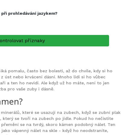
h při prohledávání jazykem?
ontrolovat příznaky
ká pomalu, často bez bolesti, až do chvíle, kdy si ho
z úst nebo krvácení dásní. Mnoho lidí si ho vůbec
i a ten ho nevidí. Ale když už ho máte, není to jen
ba pro vaše zuby i dásně.
kámen?
 minerálů, které se usazují na zubech, když se zubní plak
m, který se tvoří na zubech po jídle. Pokud ho nečistíte
 a přemění se na tvrdý, skoro kámen podobný nálet. Ten
 jako vápenný nálet na skle - když ho neodstraníte,