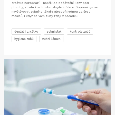
zrcátko nezobrazí - například počáteční kazy pod
plomby, ztrátu kosti nebo skryté infekce. Doporučuje se
navštěvovat zubního lékaře alespoň jednou za šest
měsíců, i když se vám zuby zdají v pořádku.
dentální zrcátko
zubní plak
kontrola zubů
hygiena zubů
zubní kámen