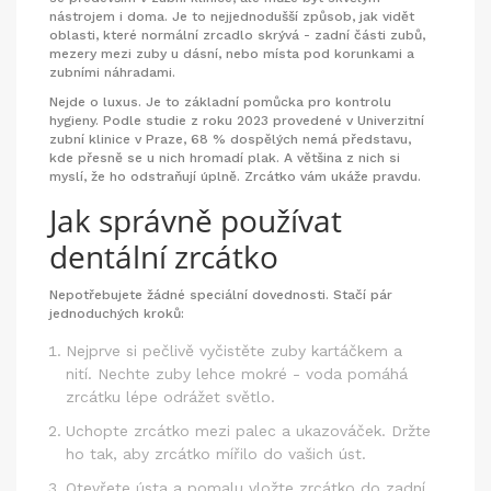
nástrojem i doma. Je to nejjednodušší způsob, jak vidět
oblasti, které normální zrcadlo skrývá - zadní části zubů,
mezery mezi zuby u dásní, nebo místa pod korunkami a
zubními náhradami.
Nejde o luxus. Je to základní pomůcka pro kontrolu
hygieny. Podle studie z roku 2023 provedené v Univerzitní
zubní klinice v Praze, 68 % dospělých nemá představu,
kde přesně se u nich hromadí plak. A většina z nich si
myslí, že ho odstraňují úplně. Zrcátko vám ukáže pravdu.
Jak správně používat
dentální zrcátko
Nepotřebujete žádné speciální dovednosti. Stačí pár
jednoduchých kroků:
Nejprve si pečlivě vyčistěte zuby kartáčkem a
nití. Nechte zuby lehce mokré - voda pomáhá
zrcátku lépe odrážet světlo.
Uchopte zrcátko mezi palec a ukazováček. Držte
ho tak, aby zrcátko mířilo do vašich úst.
Otevřete ústa a pomalu vložte zrcátko do zadní