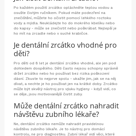
Po každém použití zrcátko opláchněte teplou vodou a
osušte čistým ručníkem. Pokud máte podezření na
znečištění, můžete ho očistit pomocí lehkého roztoku
vody a mýdla. Neukládejte ho do mokrého kbelíku nebo
do kapsy - může se znečistit nebo poškrábat. Nejlepší je
ho mít na zrcadle nebo v suché krabičce.
Je dentální zrcátko vhodné pro
děti?
Pro děti od 8 let je dentální zrcátko vhodné, ale jen pod
dohledem dospělého. Děti často nejsou schopny správně
držet zrcátko nebo ho používat bez rizika poškození
dásní. Zkuste to nejprve spolu - ukažte jim, jak se na něj
dívat, a nechte je ho používat jen na krátké doby. Zrcátko
může být skvělý nástroj pro výuku hygieny - když vidí, co
se děje, jsou motivovanější čistit zuby.
Může dentální zrcátko nahradit
návštěvu zubního lékaře?
Ne, dentální zrcátko nemůže nahradit pravidelnou
návštěvu zubního lékaře. Je to nástroj pro domácí
kontrolu, ne pro diagnostiku. Zubní lékař vidí věci, které