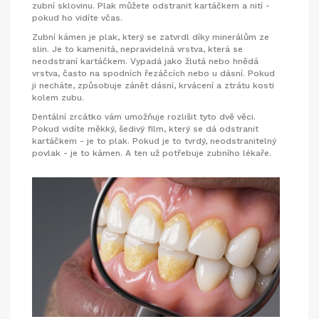
zubní sklovinu. Plak můžete odstranit kartáčkem a nití -
pokud ho vidíte včas.
Zubní kámen je plak, který se zatvrdl díky minerálům ze
slin. Je to kamenitá, nepravidelná vrstva, která se
neodstraní kartáčkem. Vypadá jako žlutá nebo hnědá
vrstva, často na spodních řezáčcích nebo u dásní. Pokud
ji necháte, způsobuje zánět dásní, krvácení a ztrátu kosti
kolem zubu.
Dentální zrcátko vám umožňuje rozlišit tyto dvě věci.
Pokud vidíte měkký, šedivý film, který se dá odstranit
kartáčkem - je to plak. Pokud je to tvrdý, neodstranitelný
povlak - je to kámen. A ten už potřebuje zubního lékaře.