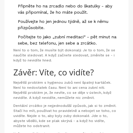
Připněte ho na zrcadlo nebo do škatulky - aby
vás připomínal, že ho máte použít.
Používejte ho jen jednou týdně, až se k němu
přizpůsobíte.
Počítejte to jako „zubní meditaci“ - pět minut na
sebe, bez telefonu, jen sebe a zrcátko.
Není to o tom, že musíte být dokonalý. Je to o tom, že se
naučíte sledovat. A když začnete sledovat, změníte se - i
když to nevidíte hned.
Závěr: Víte, co vidíte?
Největší problém s hygienou zubů není špatný kartáček.
Není to nedostatek času. Není to ani cena zubní niti.
Největší problém je, že nevíte, co se děje v ústech, když
nevidíte. A když nevidíte, nemůžete nic změnit.
Dentální zrcátko je nejjednodušší způsob, jak si to změnit.
Stačí ho mít, používat ho pravidelně a nebojet se toho, co
uvidíte. Nejde o to, aby byly zuby dokonalé. Jde o to,
abyste věděli, kde se plak skrývá - a když ho vidíte,
můžete ho odstranit.