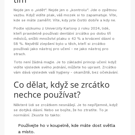
Nejde jen o „vidět“. Nejde jen o „kontrolu“. Jde o zpětnou
vazbu. Když vidíte plak, váš mozek si to zapamatuje. Víte,
kde se máte zaměřit. Víte, kdy jste čistili dobře a kdy ne.
Podle výzkumu z Univerzity Karlovy z roku 2024, lidé,
kteří pravidelně používali dentální zrcátko po dobu tří
měsíců, snížili množství plaku o 42 % a krvácení dásní o
58 %. Největší zlepšení bylo u těch, kteří si zrcátko
používali jako nástroj pro učení - ne jako nástroj pro
strach.
Toto není žádná magie. Je to základní princip učení: když
vidíte výsledek svého jednání, můžete ho upravit. Zrcátko
vám dává výsledek vaší hygieny - okamžitě, bez očekávání.
Co dělat, když se zrcátko
nechce používat?
Některé lidi se zrcátkem nesnášejí. Je to nepříjemné, když
se dotýká dásní. Nebo se bojíte, že ho ztratíte. To je
normální. Zkuste to takto:
Používejte ho v koupelně, kde máte dost světla
a místo.