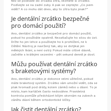
Než se podíváte do zrcadla zítra, vezměte si zrcátko.
Podívejte se na zadní zuby. A pak se zeptejte: „Co jsem
viděl? A co mohu dát dnes, aby to zítra bylo jinak?“
Je dentální zrcátko bezpečné
pro domácí použití?
Ano, dentální zrcátko je bezpečné pro domácí použití,
pokud ho používáte opatrně. Nezatlačujte ho silou do úst.
Držte ho jen lehce a používejte ho k prohlížení, ne k
čištění. Nástroj je navržený tak, aby se dotýkal jen
měkkých tkání, a není ostrý. Pokud máte citlivé dásně,
začněte s krátkými sezeními - pět sekund denně je dost.
Můžu používat dentální zrcátko
s braketovými systémy?
Ano, dentální zrcátko je dokonce velmi užitečné, pokud
máte braketový systém. Zrcátko vám umožní vidět, zda se
plak hromadí pod dráty, kolem zámků nebo u dásní. To je
místo, kam kartáček často nedosáhne. Pravidelná
kontrola pomůže předcházet bílým skvrnám na zubech a
zánětu dásní během ortodontické léčby.
Jak čistit dentální zrcátko?