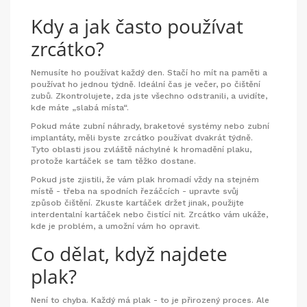
Kdy a jak často používat
zrcátko?
Nemusíte ho používat každý den. Stačí ho mít na paměti a
používat ho jednou týdně. Ideální čas je večer, po čištění
zubů. Zkontrolujete, zda jste všechno odstranili, a uvidíte,
kde máte „slabá místa“.
Pokud máte zubní náhrady, braketové systémy nebo zubní
implantáty, měli byste zrcátko používat dvakrát týdně.
Tyto oblasti jsou zvláště náchylné k hromadění plaku,
protože kartáček se tam těžko dostane.
Pokud jste zjistili, že vám plak hromadí vždy na stejném
místě - třeba na spodních řezáčcích - upravte svůj
způsob čištění. Zkuste kartáček držet jinak, použijte
interdentalní kartáček nebo čistící nit. Zrcátko vám ukáže,
kde je problém, a umožní vám ho opravit.
Co dělat, když najdete
plak?
Není to chyba. Každý má plak - to je přirozený proces. Ale