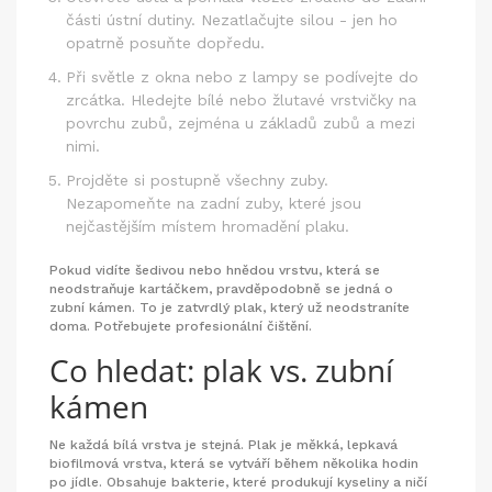
části ústní dutiny. Nezatlačujte silou - jen ho
opatrně posuňte dopředu.
Při světle z okna nebo z lampy se podívejte do
zrcátka. Hledejte bílé nebo žlutavé vrstvičky na
povrchu zubů, zejména u základů zubů a mezi
nimi.
Projděte si postupně všechny zuby.
Nezapomeňte na zadní zuby, které jsou
nejčastějším místem hromadění plaku.
Pokud vidíte šedivou nebo hnědou vrstvu, která se
neodstraňuje kartáčkem, pravděpodobně se jedná o
zubní kámen. To je zatvrdlý plak, který už neodstraníte
doma. Potřebujete profesionální čištění.
Co hledat: plak vs. zubní
kámen
Ne každá bílá vrstva je stejná. Plak je měkká, lepkavá
biofilmová vrstva, která se vytváří během několika hodin
po jídle. Obsahuje bakterie, které produkují kyseliny a ničí