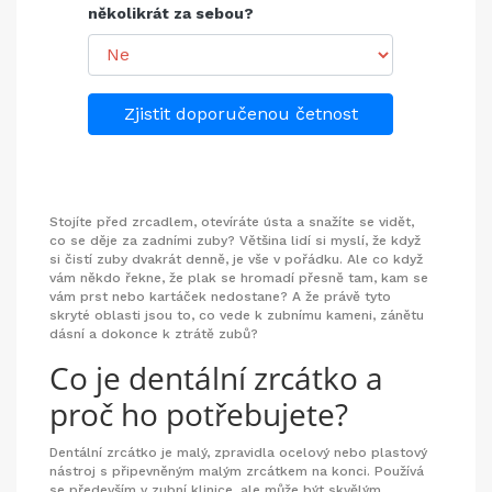
několikrát za sebou?
Zjistit doporučenou četnost
Stojíte před zrcadlem, otevíráte ústa a snažíte se vidět,
co se děje za zadními zuby? Většina lidí si myslí, že když
si čistí zuby dvakrát denně, je vše v pořádku. Ale co když
vám někdo řekne, že plak se hromadí přesně tam, kam se
vám prst nebo kartáček nedostane? A že právě tyto
skryté oblasti jsou to, co vede k zubnímu kameni, zánětu
dásní a dokonce k ztrátě zubů?
Co je dentální zrcátko a
proč ho potřebujete?
Dentální zrcátko je malý, zpravidla ocelový nebo plastový
nástroj s připevněným malým zrcátkem na konci. Používá
se především v zubní klinice, ale může být skvělým