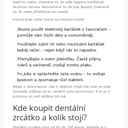
když ho vidíte, znamená to, že vaše hygiena potřebuje
drobnou úpravu. Neznamená to, že jste špatný. Znamená
to, že máte příležitost se zlepšit.
Pokud plak vidíte často na stejném místě:
Zkuste použít elektrický kartáček s časovačem -
pomůže vám čistit déle a rovnoměrněji.
Používejte zubní nit nebo mezizubní kartáček
každý večer - nejen když vás to napadne.
Přemýšlejte o svém jídelníčku. Časté příjmy
cukrů a sacharidů zvyšují tvorbu plaku.
Po jídle si opláchněte ústa vodou - to snižuje
kyselost a zpomaluje růst bakterií.
Nejde o dokonalost. Jde o vědomí. Když víte, kde se plak
hromadí, můžete na to zaměřit svou pozornost. A to je o
polovinu víc než většina lidí má.
Kde koupit dentální
zrcátko a kolik stojí?
Dentální zrcátka stojí od 50 do 200 korun. Najdete je v