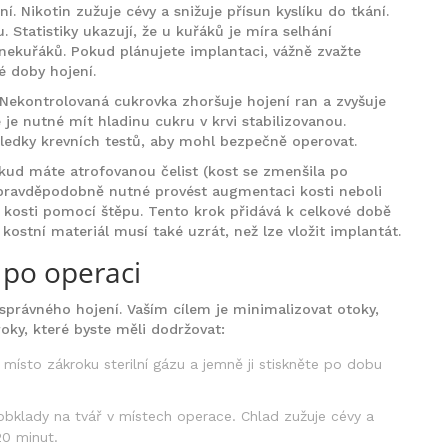
ní
. Nikotin zužuje cévy a snižuje přísun kyslíku do tkání.
 Statistiky ukazují, že u kuřáků je míra selhání
nekuřáků. Pokud plánujete implantaci, vážně zvažte
é doby hojení.
 Nekontrolovaná cukrovka zhoršuje hojení ran a zvyšuje
 je nutné mít hladinu cukru v krvi stabilizovanou.
ledky krevních testů, aby mohl bezpečně operovat.
okud máte atrofovanou čelist (kost se zmenšila po
pravděpodobně nutné provést
augmentaci kosti
neboli
m kosti pomocí štěpu. Tento krok přidává k celkové době
kostní materiál musí také uzrát, než lze vložit implantát.
 po operaci
 správného hojení. Vaším cílem je minimalizovat otoky,
roky, které byste měli dodržovat:
 místo zákroku sterilní gázu a jemně ji stiskněte po dobu
obklady na tvář v místech operace. Chlad zužuje cévy a
20 minut.