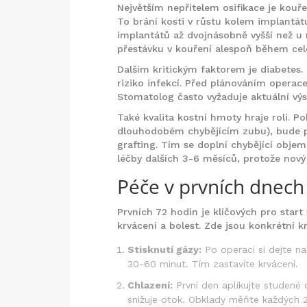
Největším nepřítelem osifikace je
kouře
To brání kosti v růstu kolem implantátu.
implantátů až dvojnásobně vyšší než u 
přestávku v kouření alespoň během cel
Dalším kritickým faktorem je
diabetes
.
riziko infekcí. Před plánováním operace
Stomatolog často vyžaduje aktuální výs
Také kvalita kostní hmoty hraje roli. P
dlouhodobém chybějícím zubu), bude 
grafting. Tím se doplní chybějící obje
léčby dalších 3-6 měsíců, protože nový 
Péče v prvních dnech
Prvních 72 hodin je klíčových pro start
krvácení a bolest. Zde jsou konkrétní k
Stisknutí gázy:
Po operaci si dejte na
30-60 minut. Tím zastavíte krvácení.
Chlazení:
První den aplikujte studené 
snižuje otok. Obklady měňte každých 