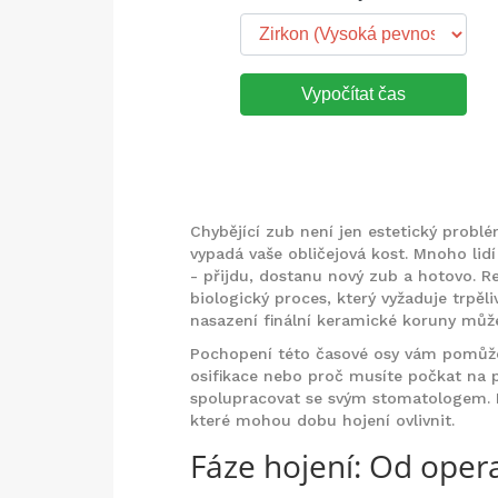
Vypočítat čas
Chybějící zub není jen estetický problém
vypadá vaše obličejová kost. Mnoho lidí
- přijdu, dostanu nový zub a hotovo. Rea
biologický proces, který vyžaduje trpěli
nasazení finální keramické koruny může
Pochopení této časové osy vám pomůže mí
osifikace nebo proč musíte počkat na p
spolupracovat se svým stomatologem. P
které mohou dobu hojení ovlivnit.
Fáze hojení: Od ope