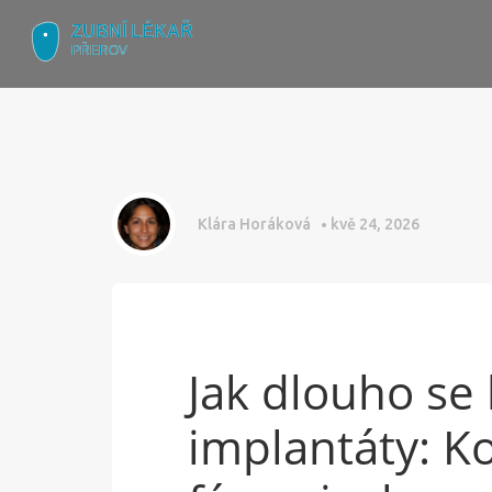
Klára Horáková
kvě 24, 2026
Jak dlouho se 
implantáty: K