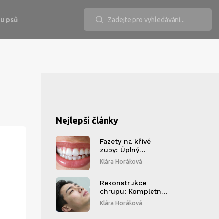
u psů
Nejlepší články
Fazety na křivé
zuby: Úplný
průvodce přínosy a
Klára Horáková
rizika pro váš
úsměv
Rekonstrukce
chrupu: Kompletní
průvodce prvními
Klára Horáková
dny po zákroku