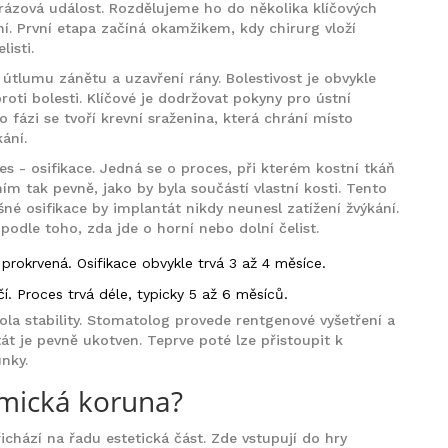
rázová událost. Rozdělujeme ho do několika klíčových
ní. První etapa začíná okamžikem, kdy chirurg vloží
listi.
útlumu zánětu a uzavření rány. Bolestivost je obvykle
oti bolesti. Klíčové je dodržovat pokyny pro ústní
o fázi se tvoří krevní sraženina, která chrání místo
ání.
ces -
osifikace
. Jedná se o proces, při kterém kostní tkáň
ím tak pevně, jako by byla součástí vlastní kosti. Tento
né osifikace by implantát nikdy neunesl zatížení žvýkání.
podle toho, zda jde o horní nebo dolní čelist.
 prokrvená. Osifikace obvykle trvá
3 až 4 měsíce
.
čí. Proces trvá déle, typicky
5 až 6 měsíců
.
ola stability. Stomatolog provede rentgenové vyšetření a
tát je pevně ukotven. Teprve poté lze přistoupit k
nky.
amická koruna?
řichází na řadu estetická část. Zde vstupují do hry