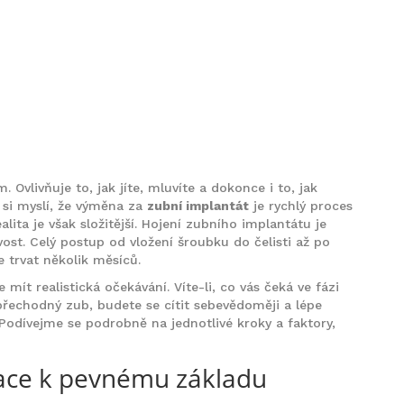
. Ovlivňuje to, jak jíte, mluvíte a dokonce i to, jak
 si myslí, že výměna za
zubní implantát
je rychlý proces
lita je však složitější. Hojení zubního implantátu je
vost. Celý postup od vložení šroubku do čelisti až po
 trvat několik měsíců.
t realistická očekávání. Víte-li, co vás čeká ve fázi
řechodný zub, budete se cítit sebevědoměji a lépe
odívejme se podrobně na jednotlivé kroky a faktory,
race k pevnému základu