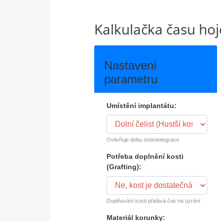
Kalkulačka času hoj
Nastavení
parametru
Umístění implantátu:
Ovlivňuje dobu osteointegrace.
Potřeba doplnění kosti
(Grafting):
Doplňování kosti přidává čas na uzrání.
Materiál korunky: