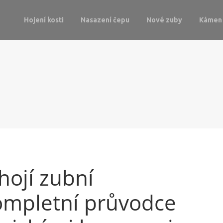
Hojení kosti
Nasazení čepu
Nové zuby
Kámen 
hojí zubní
ompletní průvodce