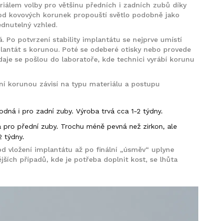
riálem volby pro většinu předních i zadních zubů díky
l od kovových korunek propouští světlo podobně jako
édnutelný vzhled.
 Po potvrzení stability implantátu se nejprve umístí
plantát s korunou. Poté se odeberé otisky nebo provede
údaje se pošlou do laboratoře, kde technici vyrábí korunu
í korunou závisí na typu materiálu a postupu
dná i pro zadní zuby. Výroba trvá cca 1-2 týdny.
a pro přední zuby. Trochu méně pevná než zirkon, ale
2 týdny.
od vložení implantátu až po finální „úsměv“ uplyne
ích případů, kde je potřeba doplnit kost, se lhůta