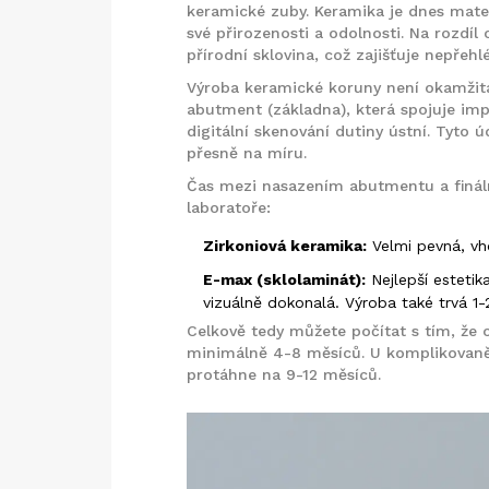
keramické zuby
. Keramika je dnes mate
své přirozenosti a odolnosti. Na rozdí
přírodní sklovina, což zajišťuje nepřehl
Výroba keramické koruny není okamžitá.
abutment (základna), která spojuje im
digitální skenování dutiny ústní. Tyto 
přesně na míru.
Čas mezi nasazením abutmentu a fináln
laboratoře:
Zirkoniová keramika:
Velmi pevná, vho
E-max (sklolaminát):
Nejlepší estetik
vizuálně dokonalá. Výroba také trvá 1-
Celkově tedy můžete počítat s tím, že 
minimálně 4-8 měsíců. U komplikovanějš
protáhne na 9-12 měsíců.