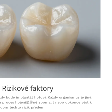
 Rizikové faktory
dy bude implantát hotový. Každý organismus je jiný.
hou proces hojení显著ně zpomalit nebo dokonce vést k
vědom těchto rizik předem.