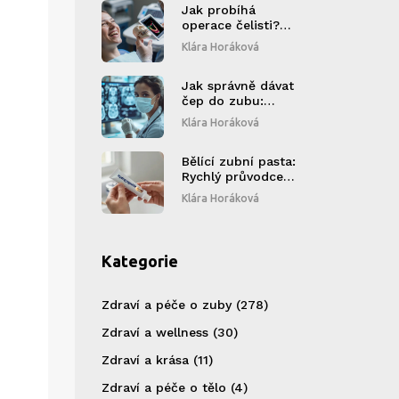
Jak probíhá
operace čelisti?
Krok za krokem od
Klára Horáková
přípravy až po
rekonvalescenci
Jak správně dávat
čep do zubu:
Kompletní průvodce
Klára Horáková
Bělící zubní pasta:
Rychlý průvodce
pro začátečníky
Klára Horáková
Kategorie
Zdraví a péče o zuby
(278)
Zdraví a wellness
(30)
Zdraví a krása
(11)
Zdraví a péče o tělo
(4)