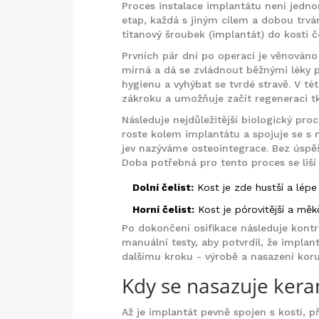
Proces instalace implantátu není jedno
etap, každá s jiným cílem a dobou trvá
titanový šroubek (implantát) do kosti če
Prvních pár dní po operaci je věnováno 
mírná a dá se zvládnout běžnými léky pr
hygienu a vyhýbat se tvrdé stravě. V tét
zákroku a umožňuje začít regeneraci tk
Následuje nejdůležitější biologický pro
roste kolem implantátu a spojuje se s n
jev nazýváme osteointegrace. Bez úspěš
Doba potřebná pro tento proces se liší 
Dolní čelist:
Kost je zde hustší a lépe
Horní čelist:
Kost je pórovitější a měk
Po dokončení osifikace následuje kontr
manuální testy, aby potvrdil, že implan
dalšímu kroku - výrobě a nasazení koru
Kdy se nasazuje ker
Až je implantát pevně spojen s kostí, p