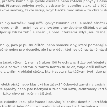
y, protože kombinuje rychlé oscilace nebo rotační pohyby s čas
ní. Přesnost pohybu zvyšuje odstranění zubního plaku až o 100
akové senzory, takže varují, když tlačíte moc silně – to chrání 
tro​ický kartáček, mají nižší výskyt zubního kazu a méně zánětu 
i dvou entit –
ústní hygiena
,
systém pravidelného čištění, dentál
porují zdraví zubů a chrání je před infekcemi
. Když jsou dásně 
hniky, jako je pulsní čištění nebo sonické vlny, které pomáhají r
ečné nejen pro dospělé, ale i pro děti, kteří se učí správné návy
ý kartáček výkonný, není zárukou 100 % ochrany. Stále potřebujete
ře a zdravou stravu. V tomto kontextu se objevuje další klíčová
va a antimikrobiální složky
, který spolu s kartáčkem tvoří duo p
 elektro​ický nebo klasický kartáček?” Odpověď závisí na vašich
é aparáty nebo jste náchylní k zubnímu kazu, elektro​ický kartá
 riziko chyb při ručním čištění.
ce zubního kazu přidáváme i související entitu
dentální kartáček
e tradiční, jeho účinnost zcela závisí na správné technice a