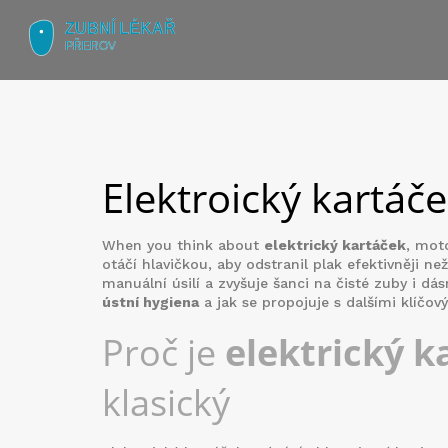
Elektro​ický kartáč
When you think about
elektrický kartáček
,
moto
otáčí hlavičkou, aby odstranil plak efektivněji ne
manuální úsilí a zvyšuje šanci na čisté zuby i d
ústní hygiena
a jak se propojuje s dalšími klíčov
Proč je
elektrický k
klasický