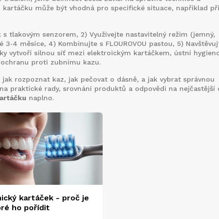
 kartáčku může být vhodná pro specifické situace, například při
k s tlakovým senzorem, 2) Využívejte nastavitelný režim (jemný,
ždé 3‑4 měsíce, 4) Kombinujte s FLOUROVOU pastou, 5) Navštěvuj
y vytvoří silnou síť mezi elektro​ickým kartáčkem, ústní hygien
ochranu proti zubnímu kazu.
jak rozpoznat kaz, jak pečovat o dásně, a jak vybrat správnou
e na praktické rady, srovnání produktů a odpovědi na nejčastější 
kartáčku
naplno.
ický kartáček - proč je
ré ho pořídit