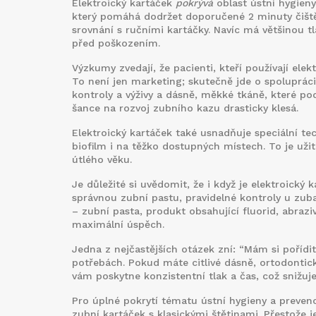
Elektro​ický kartáček
pokrývá
oblast ústní hygien
který pomáhá dodržet doporučené 2 minuty čiště
srovnání s ručními kartáčky. Navíc má většinou tl
před poškozením.
Výzkumy zvedají, že pacienti, kteří používají elek
To není jen marketing; skutečně jde o spoluprác
kontroly a výživy
a
dásně
,
měkké tkáně, které pod
šance na rozvoj zubního kazu drasticky klesá.
Elektro​ický kartáček také usnadňuje speciální tec
biofilm i na těžko dostupných místech. To je užit
útlého věku.
Je důležité si uvědomit, že i když je elektro​ick
správnou zubní pastu, pravidelné kontroly u zuba
–
zubní pasta
,
produkt obsahující fluorid, abrazi
maximální úspěch.
Jedna z nejčastějších otázek zní: “Mám si pořídit
potřebách. Pokud máte citlivé dásně, ortodontick
vám poskytne konzistentní tlak a čas, což snižuje
Pro úplné pokrytí tématu ústní hygieny a preven
zubní kartáček s klasickými štětinami
. Přestože j