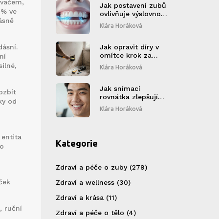
ovačem,
Jak postavení zubů
 % ve
ovlivňuje výslovnost:
dásně
Propojení
Klára Horáková
ortodoncie a
mluvení
dásní.
Jak opravit díry v
omítce krok za
ní
krokem
silné,
Klára Horáková
Jak snímací
ozbít
rovnátka zlepšují
ky od
kvalitu života:
Klára Horáková
Komfort, vzhled a
důvěra
 entita
Kategorie
ro
Zdraví a péče o zuby
(279)
ček
Zdraví a wellness
(30)
Zdraví a krása
(11)
,
ruční
Zdraví a péče o tělo
(4)