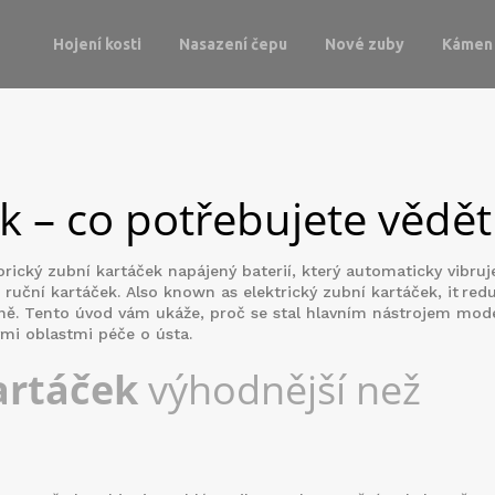
Hojení kosti
Nasazení čepu
Nové zuby
Kámen 
ek – co potřebujete vědět
rický zubní kartáček napájený baterií, který automaticky vibru
ž ruční kartáček
. Also known as
elektrický zubní kartáček
, it red
ásně. Tento úvod vám ukáže, proč se stal hlavním nástrojem mod
ými oblastmi péče o ústa.
artáček
výhodnější než