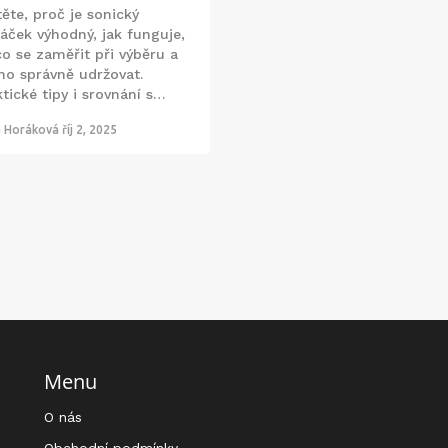
těte, proč je sonický
táček výhodný, jak funguje,
co se zaměřit při výběru a
 ho správně udržovat.
tické tipy i srovnání s
nými kartáčky.
a Horáková
říj 2, 2025
Menu
O nás