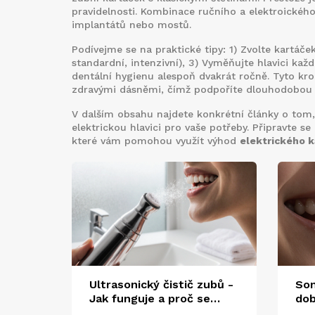
pravidelnosti. Kombinace ručního a elektro​ického
implantátů nebo mostů.
Podívejme se na praktické tipy: 1) Zvolte kartáče
standardní, intenzivní), 3) Vyměňujte hlavici ka
dentální hygienu alespoň dvakrát ročně. Tyto krok
zdravými dásněmi, čímž podpoříte dlouhodobou 
V dalším obsahu najdete konkrétní články o tom, 
elektrickou hlavici pro vaše potřeby. Připravte s
které vám pomohou využít výhod
elektrického 
Ultrasonický čistič zubů -
Son
Jak funguje a proč se
dob
stává trendem