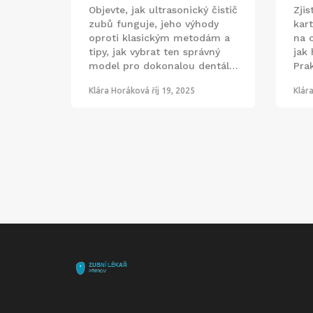
Objevte, jak ultrasonický čistič
Zjis
zubů funguje, jeho výhody
kar
oproti klasickým metodám a
na 
tipy, jak vybrat ten správný
jak
model pro dokonalou dentální
Prak
hygienu.
běž
Klára Horáková
říj 19, 2025
Klár