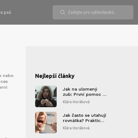
u psů
Nejlepší články
je nebo
uces
erní
Jak na ulomený
zub: První pomoc a
další kroky pro
Klára Horáková
záchranu zubu
Jak často se utahují
rovnátka? Praktický
průvodce pro
Klára Horáková
pacienty