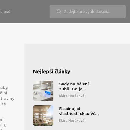
u psů
Nejlepší články
Sady na bělení
zuby,
zubů: Co je
činí
trendem v této
Klára Horáková
traviny
sezóně?
 se
Fascinující
vlastnosti skla: Vše,
co byste měli vědět
mi
.
Klára Horáková
í. U