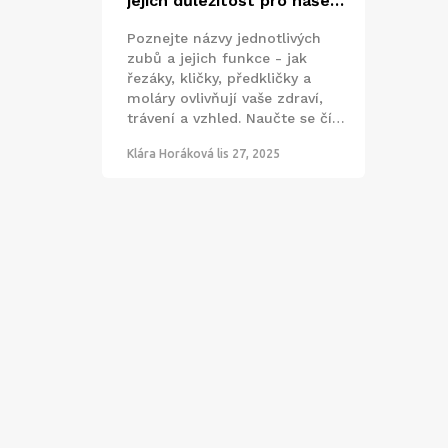
jejich důležitost pro naše
zdraví
Poznejte názvy jednotlivých
zubů a jejich funkce - jak
řezáky, kličky, předkličky a
moláry ovlivňují vaše zdraví,
trávení a vzhled. Naučte se číst
zubní mapu a lépe
Klára Horáková
lis 27, 2025
komunikovat se zubařem.