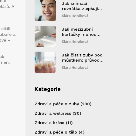
i a
Jak snímací
lárů. A
rovnátka zlepšují
kvalitu života:
Klára Horáková
Komfort, vzhled a
důvěra
ítili.
Jak mezizubní
zubaře a
kartáčky mohou
zlepšit vaše ústní
ové –
Klára Horáková
zdraví
Jak čistit zuby pod
ak
můstkem: průvodce
ámen.
čištěním a prevencí
Klára Horáková
kámen a zánětů
Kategorie
Zdraví a péče o zuby
(280)
Zdraví a wellness
(30)
Zdraví a krása
(11)
Zdraví a péče o tělo
(4)