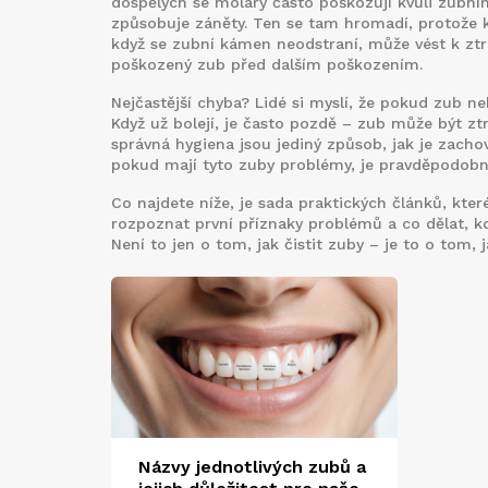
dospělých se moláry často poškozují kvůli
zubní
způsobuje záněty
. Ten se tam hromadí, protože 
když se zubní kámen neodstraní, může vést k zt
poškozený zub před dalším poškozením
.
Nejčastější chyba? Lidé si myslí, že pokud zub neb
Když už bolejí, je často pozdě – zub může být z
správná hygiena jsou jediný způsob, jak je zacho
pokud mají tyto zuby problémy, je pravděpodobné
Co najdete níže, je sada praktických článků, kte
rozpoznat první příznaky problémů a co dělat, 
Není to jen o tom, jak čistit zuby – je to o tom, j
Názvy jednotlivých zubů a