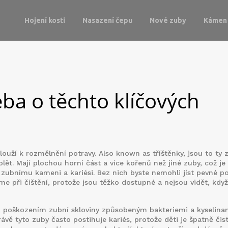
Hojení kosti
Nasazení čepu
Nové zuby
Kámen 
eba o těchto klíčových
slouží k rozmělnění potravy
. Also known as
tříštěnky
, jsou to ty 
lět. Mají plochou horní část a více kořenů než jiné zuby, což je 
k zubnímu kameni a kariési.
Bez nich byste nemohli jíst pevné po
me při čištění, protože jsou těžko dostupné a nejsou vidět, když
,
poškozením zubní skloviny způsobeným bakteriemi a kyselina
ávě tyto zuby často postihuje kariés, protože děti je špatně čist