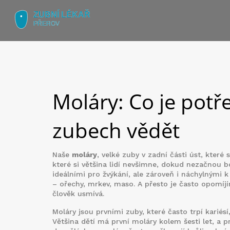
Moláry: Co je potř
zubech vědět
Naše
moláry
,
velké zuby v zadní části úst, které 
které si většina lidí nevšimne, dokud nezačnou bo
ideálními pro žvýkání, ale zároveň i náchylnými 
– ořechy, mrkev, maso. A přesto je často opomíjí
člověk usmívá.
Moláry jsou prvními zuby, které často trpí
kariésí
Většina dětí má první moláry kolem šesti let, a pr