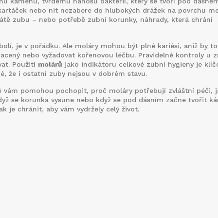
mu kamenu
,
tvrdému nánosu bakterií, který se tvoří pod dásněm
kartáček nebo nit nezabere do hlubokých drážek na povrchu mo
rátě zubu – nebo potřebě
zubní korunky
,
náhrady, která chrání
olí, je v pořádku. Ale moláry mohou být plné kariési, aniž by to c
tracený nebo vyžadovat kořenovou léčbu. Pravidelné kontroly u 
vat. Použití
molárů
jako indikátoru celkové zubní hygieny je klíč
, že i ostatní zuby nejsou v dobrém stavu.
ré vám pomohou pochopit, proč moláry potřebují zvláštní péči, j
když se korunka vysune nebo když se pod dásním začne tvořit k
ak je chránit, aby vám vydržely celý život.