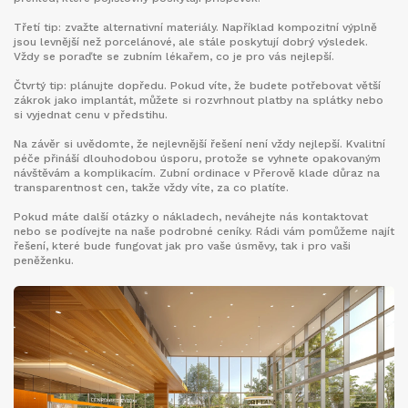
Třetí tip: zvažte alternativní materiály. Například kompozitní výplně
jsou levnější než porcelánové, ale stále poskytují dobrý výsledek.
Vždy se poraďte se zubním lékařem, co je pro vás nejlepší.
Čtvrtý tip: plánujte dopředu. Pokud víte, že budete potřebovat větší
zákrok jako implantát, můžete si rozvrhnout platby na splátky nebo
si vyjednat cenu v předstihu.
Na závěr si uvědomte, že nejlevnější řešení není vždy nejlepší. Kvalitní
péče přináší dlouhodobou úsporu, protože se vyhnete opakovaným
návštěvám a komplikacím. Zubní ordinace v Přerově klade důraz na
transparentnost cen, takže vždy víte, za co platíte.
Pokud máte další otázky o nákladech, neváhejte nás kontaktovat
nebo se podívejte na naše podrobné ceníky. Rádi vám pomůžeme najít
řešení, které bude fungovat jak pro vaše úsměvy, tak i pro vaši
peněženku.