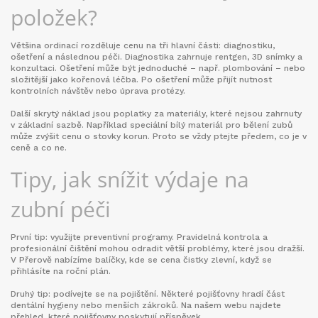
položek?
Většina ordinací rozděluje cenu na tři hlavní části: diagnostiku,
ošetření a následnou péči. Diagnostika zahrnuje rentgen, 3D snímky a
konzultaci. Ošetření může být jednoduché – např. plombování – nebo
složitější jako kořenová léčba. Po ošetření může přijít nutnost
kontrolních návštěv nebo úprava protézy.
Další skrytý náklad jsou poplatky za materiály, které nejsou zahrnuty
v základní sazbě. Například speciální bílý materiál pro bělení zubů
může zvýšit cenu o stovky korun. Proto se vždy ptejte předem, co je v
ceně a co ne.
Tipy, jak snížit výdaje na
zubní péči
První tip: využijte preventivní programy. Pravidelná kontrola a
profesionální čištění mohou odradit větší problémy, které jsou dražší.
V Přerově nabízíme balíčky, kde se cena čistky zlevní, když se
přihlásíte na roční plán.
Druhý tip: podívejte se na pojištění. Některé pojišťovny hradí část
dentální hygieny nebo menších zákroků. Na našem webu najdete
přehled, které pojišťovny poskytují příspěvek.