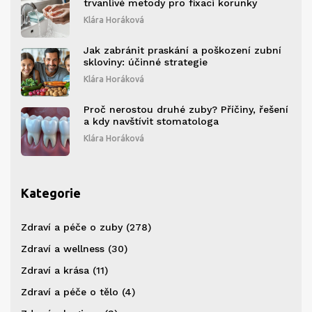
trvanlivé metody pro fixaci korunky
Klára Horáková
Jak zabránit praskání a poškození zubní
skloviny: účinné strategie
Klára Horáková
Proč nerostou druhé zuby? Příčiny, řešení
a kdy navštívit stomatologa
Klára Horáková
Kategorie
Zdraví a péče o zuby
(278)
Zdraví a wellness
(30)
Zdraví a krása
(11)
Zdraví a péče o tělo
(4)