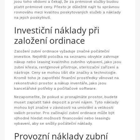
jsou toho vědomi a čekají, že za prémiové služby budou
platit prémiové ceny. Přesto je důležité najít tu správnou
rovnováhu mezi kvalitou poskytovaných služeb a náklady
na jejich poskytnutí.
Investiční náklady při
založení ordinace
Založení zubní ordinace vyžaduje značné počáteční
investice. Největší položka na seznamu obvykle zahrnuje
nákup nebo leasing kvalitního zubního vybavení, jako jsou
zubní křesla, rentgenové přístroje, sterilizační zařízení a
nástroje. Ceny se mohou lišit dle značky a technologie.
Kromě toho je zapotřebí finanční prostředky věnovat na
rekonstrukci prostor a nákup inventáře, jako jsou
kancelářské potřeby a počítačové software.
Nezapomeňte, že pokud si pronajímáte prostor, budete
muset zaplatit také depozit a první nájem. Tyto náklady
mohou být značné v závislosti na umístění a velikosti
vašich prostor. Pro začínající zubní ordinace může být
výhodné hledat možnosti financování nebo leasingu
vybavení, aby se snížily počáteční náklady.
Provozní náklady zubní