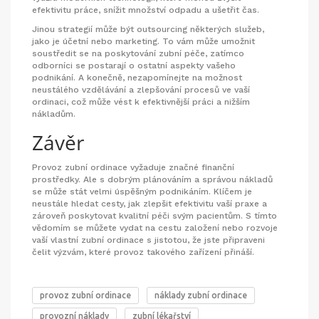
efektivitu práce, snížit množství odpadu a ušetřit čas.
Jinou strategií může být outsourcing některých služeb,
jako je účetní nebo marketing. To vám může umožnit
soustředit se na poskytování zubní péče, zatímco
odborníci se postarají o ostatní aspekty vašeho
podnikání. A konečně, nezapomínejte na možnost
neustálého vzdělávání a zlepšování procesů ve vaší
ordinaci, což může vést k efektivnější práci a nižším
nákladům.
Závěr
Provoz zubní ordinace vyžaduje značné finanční
prostředky. Ale s dobrým plánováním a správou nákladů
se může stát velmi úspěšným podnikáním. Klíčem je
neustále hledat cesty, jak zlepšit efektivitu vaší praxe a
zároveň poskytovat kvalitní péči svým pacientům. S tímto
vědomím se můžete vydat na cestu založení nebo rozvoje
vaší vlastní zubní ordinace s jistotou, že jste připraveni
čelit výzvám, které provoz takového zařízení přináší.
provoz zubní ordinace
náklady zubní ordinace
provozní náklady
zubní lékařství