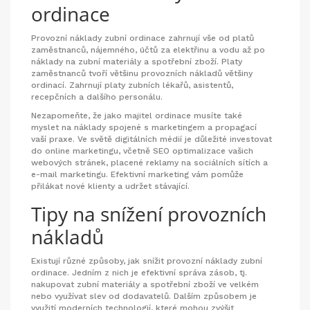
ordinace
Provozní náklady zubní ordinace zahrnují vše od platů
zaměstnanců, nájemného, účtů za elektřinu a vodu až po
náklady na zubní materiály a spotřební zboží. Platy
zaměstnanců tvoří většinu provozních nákladů většiny
ordinací. Zahrnují platy zubních lékařů, asistentů,
recepčních a dalšího personálu.
Nezapomeňte, že jako majitel ordinace musíte také
myslet na náklady spojené s marketingem a propagací
vaší praxe. Ve světě digitálních médií je důležité investovat
do online marketingu, včetně SEO optimalizace vašich
webových stránek, placené reklamy na sociálních sítích a
e-mail marketingu. Efektivní marketing vám pomůže
přilákat nové klienty a udržet stávající.
Tipy na snížení provozních
nákladů
Existují různé způsoby, jak snížit provozní náklady zubní
ordinace. Jedním z nich je efektivní správa zásob, tj.
nakupovat zubní materiály a spotřební zboží ve velkém
nebo využívat slev od dodavatelů. Dalším způsobem je
využití moderních technologií, které mohou zvýšit