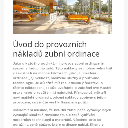
Úvod do provozních
nákladů zubní ordinace
Jako u každého podnikání, i provoz zubní ordinace je
spojen s řadou nákladů. Tyto náklady se mohou velmi lišit
v závislosti na mnoha faktorech, jako je umístění
ordinace, její velikost, nabízené služby a používané
technologie. Je důležité mít realistickou představu o
těchto nákladech, jestliže uvažujete o založení své vlastní
praxe nebo o rozšíření již existující. Překvapivě, někteří
noví majitelé ordinací podcení náklady spojené s jejich
provozem, což může vést k finančním potížím.
Uvědomit si musíme, že kvalitní zubní péče vyžaduje nejen
vynikající lékařské dovednosti, ale také využívání
moderních technologií a materiálů. Všechno toto se
odráží na ceně služeb, které ordinace nabízí. Klienti si