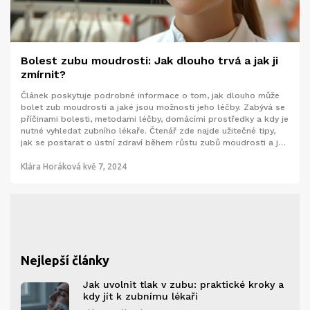
Bolest zubu moudrosti: Jak dlouho trvá a jak ji
zmírnit?
Článek poskytuje podrobné informace o tom, jak dlouho může
bolet zub moudrosti a jaké jsou možnosti jeho léčby. Zabývá se
příčinami bolesti, metodami léčby, domácími prostředky a kdy je
nutné vyhledat zubního lékaře. Čtenář zde najde užitečné tipy,
jak se postarat o ústní zdraví během růstu zubů moudrosti a jak
předejít komplikacím.
Klára Horáková
kvě 7, 2024
Nejlepší články
Jak uvolnit tlak v zubu: praktické kroky a
kdy jít k zubnímu lékaři