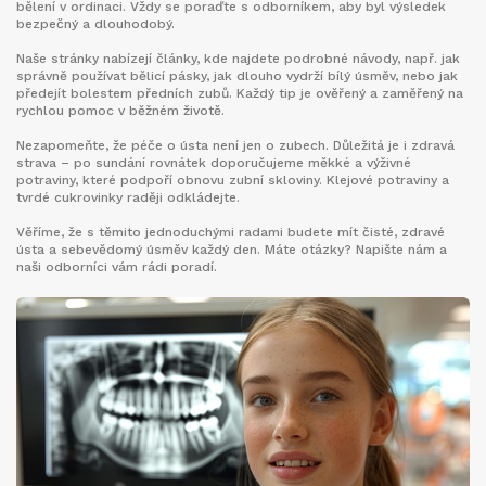
bělení v ordinaci. Vždy se poraďte s odborníkem, aby byl výsledek
bezpečný a dlouhodobý.
Naše stránky nabízejí články, kde najdete podrobné návody, např. jak
správně používat bělicí pásky, jak dlouho vydrží bílý úsměv, nebo jak
předejít bolestem předních zubů. Každý tip je ověřený a zaměřený na
rychlou pomoc v běžném životě.
Nezapomeňte, že péče o ústa není jen o zubech. Důležitá je i zdravá
strava – po sundání rovnátek doporučujeme měkké a výživné
potraviny, které podpoří obnovu zubní skloviny. Klejové potraviny a
tvrdé cukrovinky raději odkládejte.
Věříme, že s těmito jednoduchými radami budete mít čisté, zdravé
ústa a sebevědomý úsměv každý den. Máte otázky? Napište nám a
naši odborníci vám rádi poradí.