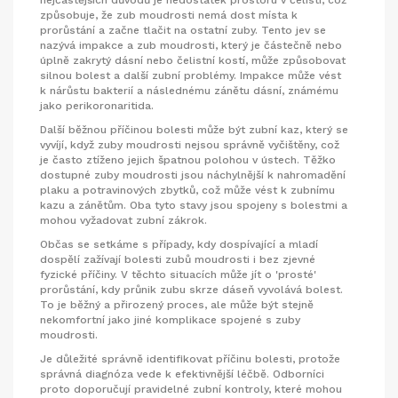
způsobuje, že zub moudrosti nemá dost místa k
prorůstání a začne tlačit na ostatní zuby. Tento jev se
nazývá impakce a zub moudrosti, který je částečně nebo
úplně zakrytý dásní nebo čelistní kostí, může způsobovat
silnou bolest a další zubní problémy. Impakce může vést
k nárůstu bakterií a následnému zánětu dásní, známému
jako perikoronaritida.
Další běžnou příčinou bolesti může být zubní kaz, který se
vyvíjí, když zuby moudrosti nejsou správně vyčištěny, což
je často ztíženo jejich špatnou polohou v ústech. Těžko
dostupné zuby moudrosti jsou náchylnější k nahromadění
plaku a potravinových zbytků, což může vést k zubnímu
kazu a zánětům. Oba tyto stavy jsou spojeny s bolestmi a
mohou vyžadovat zubní zákrok.
Občas se setkáme s případy, kdy dospívající a mladí
dospělí zažívají bolesti zubů moudrosti i bez zjevné
fyzické příčiny. V těchto situacích může jít o 'prosté'
prorůstání, kdy průnik zubu skrze dáseň vyvolává bolest.
To je běžný a přirozený proces, ale může být stejně
nekomfortní jako jiné komplikace spojené s zuby
moudrosti.
Je důležité správně identifikovat příčinu bolesti, protože
správná diagnóza vede k efektivnější léčbě. Odborníci
proto doporučují pravidelné zubní kontroly, které mohou