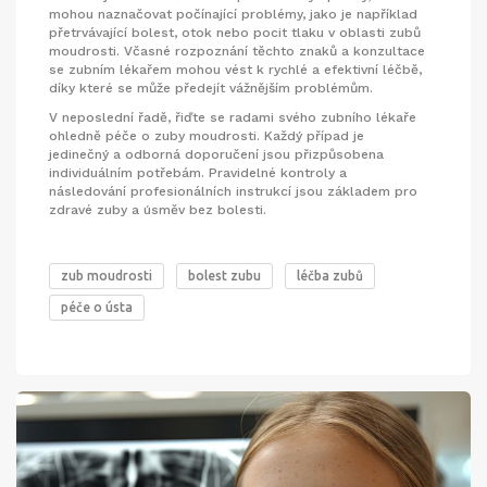
mohou naznačovat počínající problémy, jako je například
přetrvávající bolest, otok nebo pocit tlaku v oblasti zubů
moudrosti. Včasné rozpoznání těchto znaků a konzultace
se zubním lékařem mohou vést k rychlé a efektivní léčbě,
díky které se může předejít vážnějším problémům.
V neposlední řadě, řiďte se radami svého zubního lékaře
ohledně péče o zuby moudrosti. Každý případ je
jedinečný a odborná doporučení jsou přizpůsobena
individuálním potřebám. Pravidelné kontroly a
následování profesionálních instrukcí jsou základem pro
zdravé zuby a úsměv bez bolesti.
zub moudrosti
bolest zubu
léčba zubů
péče o ústa