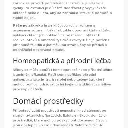
zákrok se provádí pod lokální anestézií a je relativně
rychlý. Po extrakci je důležité dodržovat pokyny lékaře
ohledně péče o ústa, aby se zabránilo infekci a podpořilo
rychlé hojení.
Péče po zákroku
hraje klíčovou roli v rychlém a
úspěšném zotavení. Lékař obvykle doporučí klid na lůžku,
aplikaci chladných obkladů na postiženou oblast k
redukci otoků a omezení fyzické aktivity. Dále je potřeba
pít hodně tekutin a jíst měkkou stravu, aby se předešlo
podráždění operované oblasti.
Homeopatická a přírodní léčba
Někdy se může použít i homeopatická nebo přírodní léčba
k zmírnění příznaků. Patří sem například přírodní
antiseptika jako je tea tree olej nebo zelený čaj, které
mohou pomoci udržovat ústní hygienu a zklidnit zánětlivé
procesy v ústech.
Domácí prostředky
Při bolesti zubů moudrosti nemusíte ihned sáhnout po
silných lékárních přípravcích. Existuje několik domácích
prostředků, které mohou poskytnout dočasnou úlevu a
jsou dostupné v každé domácnosti. Některé z těchto