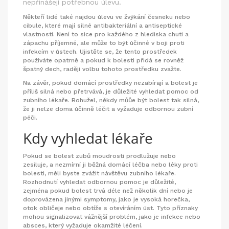
nepřinášejí potřebnou úlevu.
Někteří lidé také najdou úlevu ve žvýkání česneku nebo
cibule, které mají silné antibakteriální a antiseptické
vlastnosti. Není to sice pro každého z hlediska chuti a
zápachu příjemné, ale může to být účinné v boji proti
infekcím v ústech. Ujistěte se, že tento prostředek
používáte opatrně a pokud k bolesti přidá se rovněž
špatný dech, raději volbu tohoto prostředku zvažte.
Na závěr, pokud domácí prostředky nezabírají a bolest je
příliš silná nebo přetrvává, je důležité vyhledat pomoc od
zubního lékaře. Bohužel, někdy můůe být bolest tak silná,
že ji nelze doma účinně léčit a vyžaduje odbornou zubní
péči.
Kdy vyhledat lékaře
Pokud se bolest zubů moudrosti prodlužuje nebo
zesiluje, a nezmírní ji běžná domácí léčba nebo léky proti
bolesti, měli byste zvážit návštěvu zubního lékaře.
Rozhodnutí vyhledat odbornou pomoc je důležité,
zejména pokud bolest trvá déle než několik dní nebo je
doprovázena jinými symptomy, jako je vysoká horečka,
otok obličeje nebo obtíže s otevíráním úst. Tyto příznaky
mohou signalizovat vážnější problém, jako je infekce nebo
absces, který vyžaduje okamžité léčení.