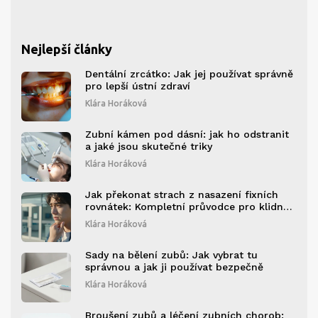
Nejlepší články
Dentální zrcátko: Jak jej používat správně
pro lepší ústní zdraví
Klára Horáková
Zubní kámen pod dásní: jak ho odstranit
a jaké jsou skutečné triky
Klára Horáková
Jak překonat strach z nasazení fixních
rovnátek: Kompletní průvodce pro klidnou
mysl
Klára Horáková
Sady na bělení zubů: Jak vybrat tu
správnou a jak ji používat bezpečně
Klára Horáková
Broušení zubů a léčení zubních chorob: