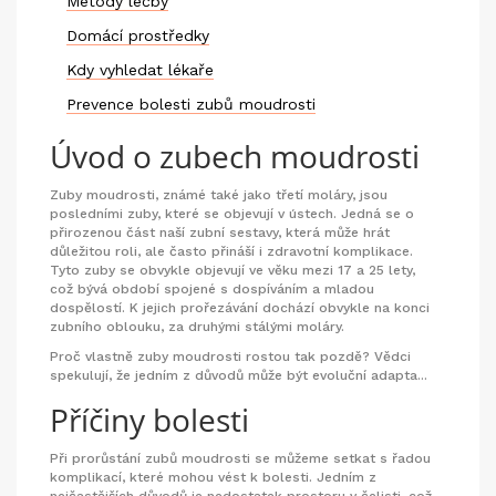
Metody léčby
Domácí prostředky
Kdy vyhledat lékaře
Prevence bolesti zubů moudrosti
Úvod o zubech moudrosti
Zuby moudrosti, známé také jako třetí moláry, jsou
posledními zuby, které se objevují v ústech. Jedná se o
přirozenou část naší zubní sestavy, která může hrát
důležitou roli, ale často přináší i zdravotní komplikace.
Tyto zuby se obvykle objevují ve věku mezi 17 a 25 lety,
což bývá období spojené s dospíváním a mladou
dospělostí. K jejich prořezávání dochází obvykle na konci
zubního oblouku, za druhými stálými moláry.
Proč vlastně zuby moudrosti rostou tak pozdě? Vědci
spekulují, že jedním z důvodů může být evoluční adapta...
Příčiny bolesti
Při prorůstání zubů moudrosti se můžeme setkat s řadou
komplikací, které mohou vést k bolesti. Jedním z
nejčastějších důvodů je nedostatek prostoru v čelisti, což