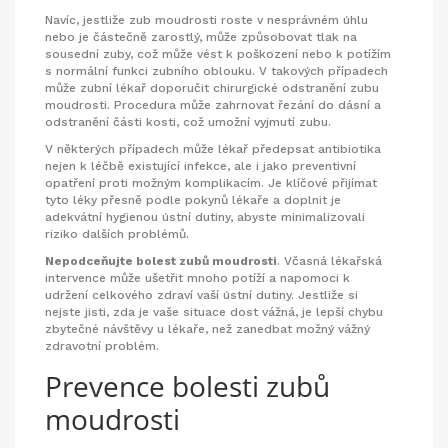
Navíc, jestliže zub moudrosti roste v nesprávném úhlu
nebo je částečně zarostlý, může způsobovat tlak na
sousední zuby, což může vést k poškození nebo k potížím
s normální funkci zubního oblouku. V takových případech
může zubní lékař doporučit chirurgické odstranění zubu
moudrosti. Procedura může zahrnovat řezání do dásní a
odstranění části kosti, což umožní vyjmutí zubu.
V některých případech může lékař předepsat antibiotika
nejen k léčbě existující infekce, ale i jako preventivní
opatření proti možným komplikacím. Je klíčové přijímat
tyto léky přesně podle pokynů lékaře a doplnit je
adekvátní hygienou ústní dutiny, abyste minimalizovali
riziko dalších problémů.
Nepodceňujte bolest zubů moudrosti
. Včasná lékařská
intervence může ušetřit mnoho potíží a napomoci k
udržení celkového zdraví vaší ústní dutiny. Jestliže si
nejste jisti, zda je vaše situace dost vážná, je lepší chybu
zbytečné návštěvy u lékaře, než zanedbat možný vážný
zdravotní problém.
Prevence bolesti zubů
moudrosti