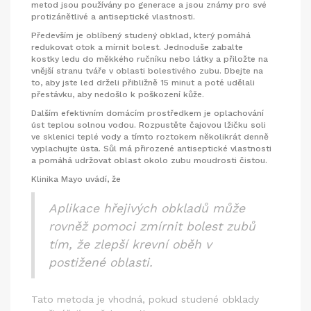
metod jsou používány po generace a jsou známy pro své
protizánětlivé a antiseptické vlastnosti.
Především je oblíbený studený obklad, který pomáhá
redukovat otok a mírnit bolest. Jednoduše zabalte
kostky ledu do měkkého ručníku nebo látky a přiložte na
vnější stranu tváře v oblasti bolestivého zubu. Dbejte na
to, aby jste led drželi přibližně 15 minut a poté udělali
přestávku, aby nedošlo k poškození kůže.
Dalším efektivním domácím prostředkem je oplachování
úst teplou solnou vodou. Rozpustěte čajovou lžičku soli
ve sklenici teplé vody a tímto roztokem několikrát denně
vyplachujte ústa. Sůl má přirozené antiseptické vlastnosti
a pomáhá udržovat oblast okolo zubu moudrosti čistou.
Klinika Mayo uvádí, že
Aplikace hřejivých obkladů může
rovněž pomoci zmírnit bolest zubů
tím, že zlepší krevní oběh v
postižené oblasti.
Tato metoda je vhodná, pokud studené obklady