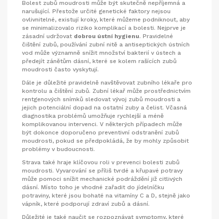
Bolest zubů moudrosti může být skutečně nepříjemná a
narušující. Přestože určité genetické faktory nejsou
ovlivnitelné, existují kroky, které můžeme podniknout, aby
se minimalizovalo riziko komplikací a bolesti. Nejprve je
zásadní udržovat
dobrou ústní hygienu
. Pravidelné
čištění zubů, používání zubní nitě a antiseptických ústních
vod může významně snížit množství bakterií v ústech a
předejít zánětům dásní, které se kolem rašících zubů
moudrosti často vyskytují.
Dále je důležité pravidelně navštěvovat zubního lékaře pro
kontrolu a čištění zubů. Zubní lékař může prostřednictvím
rentgenových snímků sledovat vývoj zubů moudrosti a
jejich potenciální dopad na ostatní zuby a čelist. Včasná
diagnostika problémů umožňuje rychlejší a méně
komplikovanou intervenci. V některých případech může
být dokonce doporučeno preventivní odstranění zubů
moudrosti, pokud se předpokládá, že by mohly způsobit
problémy v budoucnosti.
Strava také hraje klíčovou roli v prevenci bolesti zubů
moudrosti. Vyvarování se příliš tvrdé a křupavé potravy
může pomoci snížit mechanické podráždění již citlivých
dásní. Místo toho je vhodné zařadit do jídelníčku
potraviny, které jsou bohaté na vitamíny C a D, stejně jako
vápník, které podporují zdraví zubů a dásní.
Důležité je také naučit se rozpoznávat symptomy, které