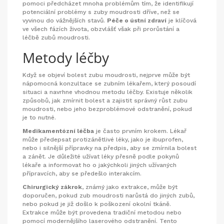
pomoci předcházet mnoha problémům tím, že identifikují
potenciální problémy s zuby moudrosti dříve, než se
vyvinou do vážnějších stavů.
Péče o ústní zdraví
je klíčová
ve všech fázích života, obzvlášť však při prorůstání a
léčbě zubů moudrosti.
Metody léčby
Když se objeví bolest zubu moudrosti, nejprve může být
nápomocná konzultace se zubním lékařem, který posoudí
situaci a navrhne vhodnou metodu léčby. Existuje několik
způsobů, jak zmírnit bolest a zajistit správný růst zubu
moudrosti, nebo jeho bezproblémové odstranění, pokud
je to nutné.
Medikamentózní léčba
je často prvním krokem. Lékař
může předepsat protizánětlivé léky, jako je ibuprofen,
nebo i silnější přípravky na předpis, aby se zmírnila bolest
a zánět. Je důležité užívat léky přesně podle pokynů
lékaře a informovat ho o jakýchkoli jiných užívaných
přípravcích, aby se předešlo interakcím.
Chirurgický zákrok
, známý jako extrakce, může být
doporučen, pokud zub moudrosti narůstá do jiných zubů,
nebo pokud je již došlo k poškození okolní tkáně.
Extrakce může být provedena tradiční metodou nebo
pomocí modernějšího laserového odstranění. Tento