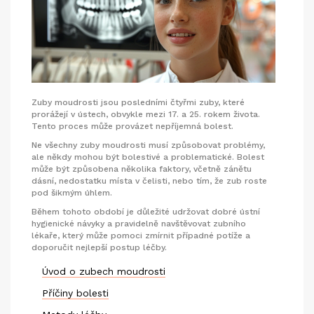
Zuby moudrosti jsou posledními čtyřmi zuby, které
prorážejí v ústech, obvykle mezi 17. a 25. rokem života.
Tento proces může provázet nepříjemná bolest.
Ne všechny zuby moudrosti musí způsobovat problémy,
ale někdy mohou být bolestivé a problematické. Bolest
může být způsobena několika faktory, včetně zánětu
dásní, nedostatku místa v čelisti, nebo tím, že zub roste
pod šikmým úhlem.
Během tohoto období je důležité udržovat dobré ústní
hygienické návyky a pravidelně navštěvovat zubního
lékaře, který může pomoci zmírnit případné potíže a
doporučit nejlepší postup léčby.
Úvod o zubech moudrosti
Příčiny bolesti