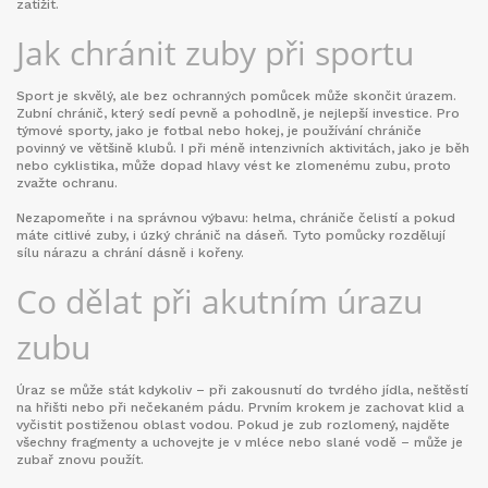
zatížit.
Jak chránit zuby při sportu
Sport je skvělý, ale bez ochranných pomůcek může skončit úrazem.
Zubní chránič, který sedí pevně a pohodlně, je nejlepší investice. Pro
týmové sporty, jako je fotbal nebo hokej, je používání chrániče
povinný ve většině klubů. I při méně intenzivních aktivitách, jako je běh
nebo cyklistika, může dopad hlavy vést ke zlomenému zubu, proto
zvažte ochranu.
Nezapomeňte i na správnou výbavu: helma, chrániče čelistí a pokud
máte citlivé zuby, i úzký chránič na dáseň. Tyto pomůcky rozdělují
sílu nárazu a chrání dásně i kořeny.
Co dělat při akutním úrazu
zubu
Úraz se může stát kdykoliv – při zakousnutí do tvrdého jídla, neštěstí
na hřišti nebo při nečekaném pádu. Prvním krokem je zachovat klid a
vyčistit postiženou oblast vodou. Pokud je zub rozlomený, najděte
všechny fragmenty a uchovejte je v mléce nebo slané vodě – může je
zubař znovu použít.