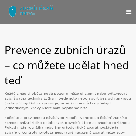
Prevence zubních úrazů
– co můžete udělat hned
teď
Každý z nás si občas nedá pozor a může si zlomit nebo odlamovat
zub. Špatná technika žvýkání, tvrdé jídlo nebo sport bez ochrany jsou
časté příčiny. Dobrá zpráva je, že většinu úrazů lze předejít
jednoduchými kroky, které vám popíšeme níže.
Začněte s pravidelnou návštěvou zubaře. Kontrola a čištění zubního
kamene snižují riziko oslabených povrchů, které se snadno rozlámou.
Pokud máte rovnátka nebo jiný ortodontický aparát, požádejte
zubaře o kontrolu, protože nesprávně nasazený aparát může zuby