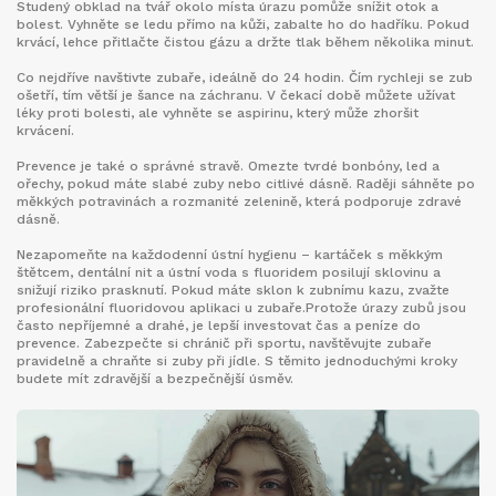
Studený obklad na tvář okolo místa úrazu pomůže snížit otok a
bolest. Vyhněte se ledu přímo na kůži, zabalte ho do hadříku. Pokud
krvácí, lehce přitlačte čistou gázu a držte tlak během několika minut.
Co nejdříve navštivte zubaře, ideálně do 24 hodin. Čím rychleji se zub
ošetří, tím větší je šance na záchranu. V čekací době můžete užívat
léky proti bolesti, ale vyhněte se aspirinu, který může zhoršit
krvácení.
Prevence je také o správné stravě. Omezte tvrdé bonbóny, led a
ořechy, pokud máte slabé zuby nebo citlivé dásně. Raději sáhněte po
měkkých potravinách a rozmanité zelenině, která podporuje zdravé
dásně.
Nezapomeňte na každodenní ústní hygienu – kartáček s měkkým
štětcem, dentální nit a ústní voda s fluoridem posilují sklovinu a
snižují riziko prasknutí. Pokud máte sklon k zubnímu kazu, zvažte
profesionální fluoridovou aplikaci u zubaře.Protože úrazy zubů jsou
často nepříjemné a drahé, je lepší investovat čas a peníze do
prevence. Zabezpečte si chránič při sportu, navštěvujte zubaře
pravidelně a chraňte si zuby při jídle. S těmito jednoduchými kroky
budete mít zdravější a bezpečnější úsměv.