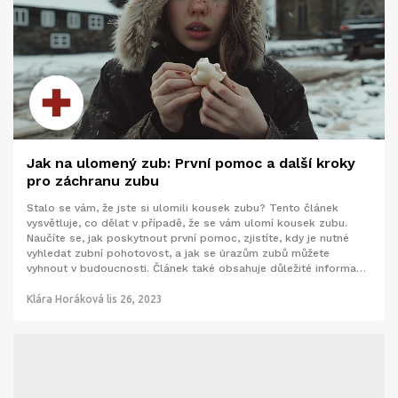
Jak na ulomený zub: První pomoc a další kroky
pro záchranu zubu
Stalo se vám, že jste si ulomili kousek zubu? Tento článek
vysvětluje, co dělat v případě, že se vám ulomí kousek zubu.
Naučíte se, jak poskytnout první pomoc, zjistíte, kdy je nutné
vyhledat zubní pohotovost, a jak se úrazům zubů můžete
vyhnout v budoucnosti. Článek také obsahuje důležité informace
o dlouhodobé péči a opatřeních k údržbě zubů po úraze.
Klára Horáková
lis 26, 2023