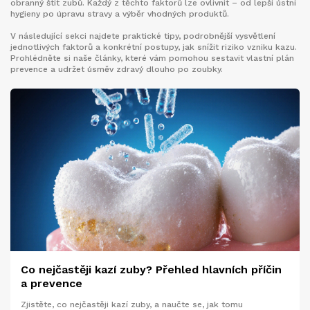
obranný štít zubů. Každý z těchto faktorů lze ovlivnit – od lepší ústní
hygieny po úpravu stravy a výběr vhodných produktů.
V následující sekci najdete praktické tipy, podrobnější vysvětlení
jednotlivých faktorů a konkrétní postupy, jak snížit riziko vzniku kazu.
Prohlédněte si naše články, které vám pomohou sestavit vlastní plán
prevence a udržet úsměv zdravý dlouho po zoubky.
Co nejčastěji kazí zuby? Přehled hlavních příčin
a prevence
Zjistěte, co nejčastěji kazí zuby, a naučte se, jak tomu