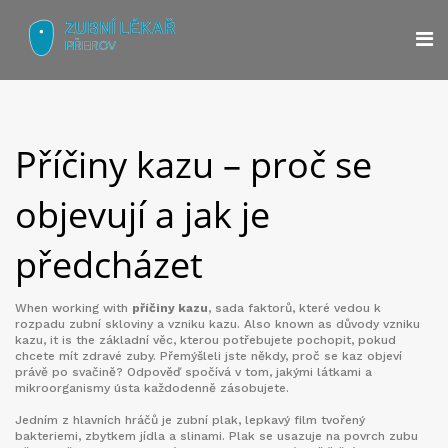
Příčiny kazu – proč se
objevují a jak je
předcházet
When working with
příčiny kazu
,
sada faktorů, které vedou k
rozpadu zubní skloviny a vzniku kazu
. Also known as
důvody vzniku
kazu
, it is the základní věc, kterou potřebujete pochopit, pokud
chcete mít zdravé zuby.
Přemýšleli jste někdy, proč se kaz objeví
právě po svačině? Odpověď spočívá v tom, jakými látkami a
mikroorganismy ústa každodenně zásobujete.
Jedním z hlavních hráčů je
zubní plak
,
lepkavý film tvořený
bakteriemi, zbytkem jídla a slinami
. Plak se usazuje na povrch zubu