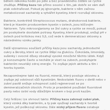
během několika hodin po jídle a bez pravidelného čištění se rychle
zhušťuje.
Příčiny kazu
tak přímo souvisí s tím, jak dobře se vám daří
plak odstraňovat. Pokud jej ignorujete, bakterie v něm začnou
metabolizovat sacharidy a vytvářet kyseliny, které rozrušují sklovinu.
Bakterie, konkrétně
Streptococcus mutans
,
drahokorová bakterie,
která je hlavním producentem kyselin v ústech
, jsou klíčovým
faktorem. Tyto mikroorganismy se živí cukry a rychle se množí, pokud
jim poskytnete dostatek potravy. Kyseliny, které produkují, snižují pH v
ústech pod kritickou mez 5,5, což vede k demineralizaci skloviny a
následnému vzniku jamky.
Další významnou součástí
příčiny kazu
jsou
sacharidy
,
jednoduché
cukry a škroby, které se rychle štěpí na glukózu
. Čokoláda, limonády,
sušenky i ovocné džusy obsahují vysoké množství těchto látek. Když
je konzumujete často a necháte je viset na zubech, poskytujete
bakteriím neustálý zdroj energie. To zvyšuje jejich aktivitu a tím i
tvorbu kyselin.
Nezapomínejme také na
fluorid
,
minerál, který posiluje sklovinu a
zvyšuje její odolnost vůči kyselinám
. Nedostatek fluoru v dietě nebo v
zubní pastě snižuje schopnost zubů regenerovat se po
demineralizačních útocích. Proto je pravidelné používání fluoridové
pasty nebo ústní vody důležitým krokem v boji proti kazům.
Celý řetězec lze shrnout takto:
Příčiny kazu zahrnují zubní plak
,
který vzniká díky bakteriím, a ty pak využívají sacharidy k tvorbě
kyselin, jež poškozují sklovinu. Dále
nízký příjem fluoru
oslabuje