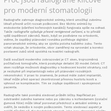
pro moderní stomatologii
Radiografie zahrnuje diagnostické snímky, které umožňují zubnímu
lékaři přesně určit rozsah poškození. Bez těchto snímků by
endodontie (ošetření kořenových kanálků) fungovala spíše na odhad.
Takže
radiografie vyžaduje přesné rentgenové zařízení
, a to přináší
vyšší úspěšnost zákroků. Navíc, když se podíváme na ortodontii,
vidíme, že úspěšný plánování rovnátka potřebuje digitální
panoramatické snímky, aby se zjistila poloha každého zubu. Tento
vztah ukazuje, že
ortodontie
,
obor zaměřený na vyrovnání a korekci
postavení zubů
silně spoléhá na kvalitní radiografii.
Další součástí moderního zobrazování je
CT sken
,
trojrozměrná
počítačová tomografie, která poskytuje detailní 3D model čelisti
. CT
sken rozšiřuje možnosti diagnostiky o hodnocení kostní struktury, což
je nezbytné při implantologii nebo při plánování rozsáhlých
rekonstrukcí. V praxi to znamená, že pokud máte zubní implantát,
lékař může před operací zkontrolovat přesnou hustotu kosti a
vyhnout se komplikacím. Tím se zvyšuje úspěšnost i spokojenost
pacienta.
Radiografie také pomáhá sledovat průběh léčby. Například po
odstranění zubního kamene nebo po zákroku s kofeedamem (izolační
gumová fólie) může lékař porovnat předchozí a aktuální snímky a
ověřit, že nedošlo k novým poškozením. Tento sledovací aspekt je