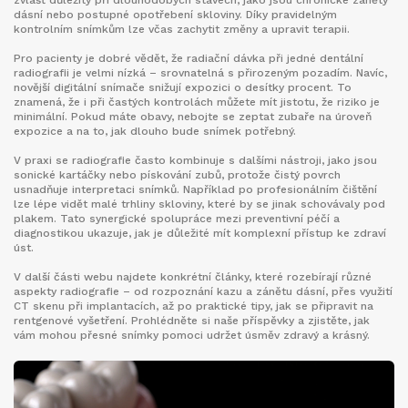
zvlášť důležitý při dlouhodobých stavech, jako jsou chronické záněty
dásní nebo postupné opotřebení skloviny. Díky pravidelným
kontrolním snímkům lze včas zachytit změny a upravit terapii.
Pro pacienty je dobré vědět, že radiační dávka při jedné dentální
radiografii je velmi nízká – srovnatelná s přirozeným pozadím. Navíc,
novější digitální snímače snižují expozici o desítky procent. To
znamená, že i při častých kontrolách můžete mít jistotu, že riziko je
minimální. Pokud máte obavy, nebojte se zeptat zubaře na úroveň
expozice a na to, jak dlouho bude snímek potřebný.
V praxi se radiografie často kombinuje s dalšími nástroji, jako jsou
sonické kartáčky nebo pískování zubů, protože čistý povrch
usnadňuje interpretaci snímků. Například po profesionálním čištění
lze lépe vidět malé trhliny skloviny, které by se jinak schovávaly pod
plakem. Tato synergické spolupráce mezi preventivní péčí a
diagnostikou ukazuje, jak je důležité mít komplexní přístup ke zdraví
úst.
V další části webu najdete konkrétní články, které rozebírají různé
aspekty radiografie – od rozpoznání kazu a zánětu dásní, přes využití
CT skenu při implantacích, až po praktické tipy, jak se připravit na
rentgenové vyšetření. Prohlédněte si naše příspěvky a zjistěte, jak
vám mohou přesné snímky pomoci udržet úsměv zdravý a krásný.