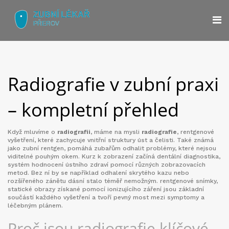
Radiografie v zubní praxi
– kompletní přehled
Když mluvíme o
radiografii
, máme na mysli
radiografie
,
rentgenové
vyšetření, které zachycuje vnitřní struktury úst a čelisti
. Také známá
jako
zubní rentgen
, pomáhá zubařům odhalit problémy, které nejsou
viditelné pouhým okem.
Kurz k zobrazení začíná
dentální diagnostika
,
systém hodnocení ústního zdraví pomocí různých zobrazovacích
metod
. Bez ní by se například odhalení skrytého kazu nebo
rozšířeného zánětu dásní stalo téměř nemožným.
rentgenové snímky
,
statické obrazy získané pomocí ionizujícího záření
jsou základní
součástí každého vyšetření a tvoří pevný most mezi symptomy a
léčebným plánem.
Proč jsou radiografie klíčové