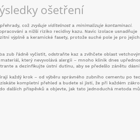
výsledky ošetření
přehrady, což
zvyšuje viditelnost
a
minimalizuje kontaminaci
.
pracování a nižší riziko recidivy kazu. Navíc izolace usnadňuje
tní výplně a keramické fasety, protože suché pole je pro jejich
ba zub řádně vyčistit, odstraňte kaz a zvlhčete oblast vetchový
ateriál, který nevyvolává alergii – mnoho klinik dnes upředno
rante a dezinfikujte ústní dutinu, aby se předešlo zánětu dásní
ebírají každý krok – od výběru správného zubního cementu po tec
 získáte kompletní přehled a budete si jistí, že při každém zákr
do dalších příspěvků a objevte, jak tato jednoduchá metoda m