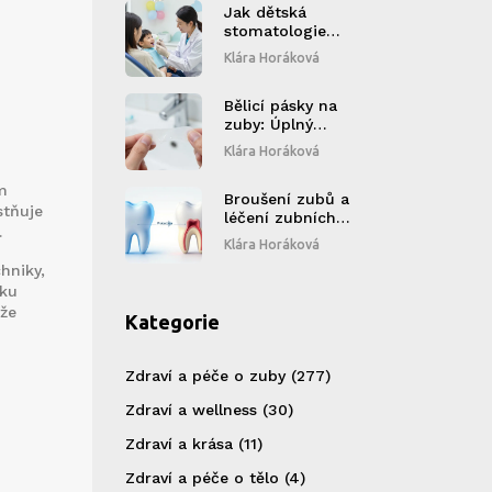
Jak dětská
stomatologie
napomáhá k
Klára Horáková
zdravému vývoji
dítěte
Bělicí pásky na
zuby: Úplný
průvodce typy,
Klára Horáková
účinností a
bezpečným
m
používáním
Broušení zubů a
stňuje
léčení zubních
.
chorob: Mýtus,
Klára Horáková
realita a rizika
hniky,
oku
ůže
Kategorie
Zdraví a péče o zuby
(277)
Zdraví a wellness
(30)
Zdraví a krása
(11)
Zdraví a péče o tělo
(4)