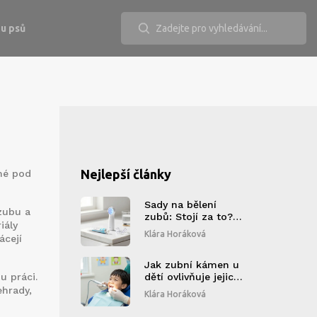
u psů
Nejlepší články
mé pod
Sady na bělení
 zubu a
zubů: Stojí za to?
iály
Upřímné srovnání
Klára Horáková
ácejí
výhod a rizik
Jak zubní kámen u
u práci
.
dětí ovlivňuje jejich
zdraví: rizika,
ehrady,
Klára Horáková
příznaky a co s tím
dělat