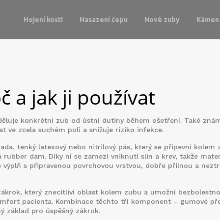
Hojení kosti
Nasazení čepu
Nové zuby
Kámen 
č a jak ji používat
ěluje konkrétní zub od ústní dutiny během ošetření
. Také zná
t ve zcela suchém poli a snižuje riziko infekce.
rada
,
tenký latexový nebo nitrilový pás, který se připevní kolem
ká
rubber dam
. Díky ní se zamezí vniknutí slin a krev, takže mater
e výplň s připravenou povrchovou vrstvou
, dobře přilnou a neztr
ákrok, který znecitliví oblast kolem zubu a umožní bezbolestno
komfort pacienta. Kombinace těchto tří komponent – gumové př
ný základ pro úspěšný zákrok.