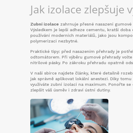
Jak izolace zlepšuje 
Zubní izolace
zahrnuje přesné nasazení gumové 
Výsledkem je lepší adheze cementu, kratší doba o
používání moderních materiálů, jako jsou kompozi
polymerizaci nezbytné.
Praktické tipy: před nasazením přehrady je potře
odtomátorem. Při výběru gumové přehrady volte m
nitrilové pásky. Po zákroku přehradu opatrně odst
V naší sbírce najdete články, které detailně roz
jak správně aplikovat lokální anestezi. Díky tomu
využíváte zubní izolaci na maximum. Ponořte se 
zlepšit váš úsměv i zdraví ústní dutiny.