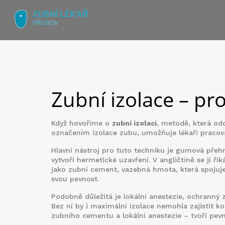
Zubní izolace – pro
Když hovoříme o
zubní izolaci
,
metodě, která odd
označením
izolace zubu
, umožňuje lékaři pracova
Hlavní nástroj pro tuto techniku je
gumová přeh
vytvoří hermetické uzavření
. V angličtině se jí ří
jako
zubní cement
,
vazebná hmota, která spojuj
svou pevnost.
Podobně důležitá je
lokální anestezie
,
ochranný z
Bez ní by i maximální izolace nemohla zajistit 
zubního cementu a lokální anestezie – tvoří pev