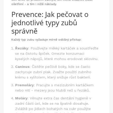
ošetření - a tím i nižší náklady.
Prevence: Jak pečovat o
jednotlivé typy zubů
správně
Každý typ zubu vyžaduje mírně odlišný přístup:
Řezáky
: Používejte měkký kartáček a soustřeďte
se na čistotu špiček. Omezte konzumaci
kyselých nápojů, které mohou erodovat sklovinu.
Caninus
: Čistěte pečlivě boky, kde se často
zachycuje zubní plak. Zvažte použití zubního
krému s xylitolem, který snižuje růst bakterií.
Premoláry
: Pracujte s mezizubním kartáčkem
nebo nití - mezery jsou hlubší než u řezáků.
Moláry
: Věnujte extra čas dentální hygieně v
zadní části úst, kde se na špatně dosahuje.
Zvláště po jídlech bohatých na cukr použijte