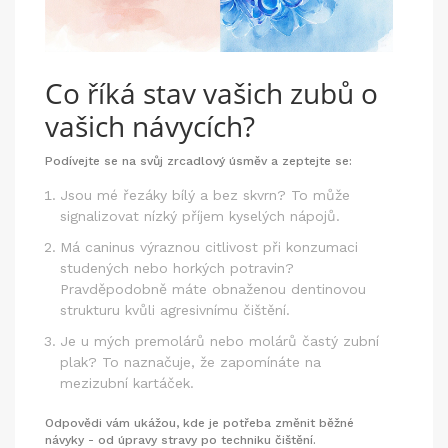
Co říká stav vašich zubů o
vašich návycích?
Podívejte se na svůj zrcadlový úsměv a zeptejte se:
Jsou mé
řezáky
bílý a bez skvrn
? To může
signalizovat nízký příjem kyselých nápojů.
Má
caninus
výraznou citlivost při konzumaci
studených nebo horkých potravin
?
Pravděpodobně máte obnaženou dentinovou
strukturu kvůli agresivnímu čištění.
Je u mých
premolárů
nebo
molárů
častý zubní
plak
? To naznačuje, že zapomínáte na
mezizubní kartáček.
Odpovědi vám ukážou, kde je potřeba změnit běžné
návyky - od úpravy stravy po techniku čištění.