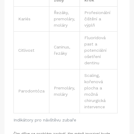
zuby
krok
Řezáky,
Profesionální
Kariés
premoláry,
čištění a
moláry
výplň
Fluoridová
past a
Caninus,
Citlivost
potenciální
řezáky
ošetření
dentinu
Scaling,
kořenová
Premoláry,
plocha a
Parodontóza
moláry
možná
chirurgická
intervence
Indikátory pro návštěvu zubaře
Čím dříve se problém zachytí, tím méně invazivní bude