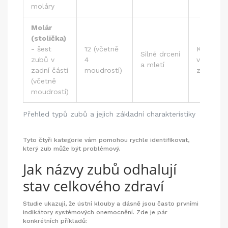
moláry
Molár
(stolička)
-
šest
12 (včetně
Kariés v
Silné drcení
zubů v
4
výsečkác
a mletí
zadní části
moudrostí)
zánět dří
(včetně
moudrostí)
Přehled typů zubů a jejich základní charakteristiky
Tyto čtyři kategorie vám pomohou rychle identifikovat,
který zub může být problémový.
Jak názvy zubů odhalují
stav celkového zdraví
Studie ukazují, že ústní klouby a dásně jsou často prvními
indikátory systémových onemocnění. Zde je pár
konkrétních příkladů: