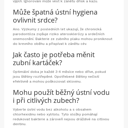
výplň. Ignorování může vést k zánětu dřísk a kazu.
Může špatná ústní hygiena
ovlivnit srdce?
Ano. Výzkumy z posledních let ukazují, že chronická
parodontóza zvyšuje riziko aterosklerózy a srdečních
onemocnění. Bakterie ze zubního plaku mohou proniknout
do krevního oběhu a přispívat k zánětu cév.
Jak často je potřeba měnit
zubní kartáček?
Optimální doba je každé 3‑4 měsíce nebo dříve, pokud
jsou štětiny roztřepěné. Opotřebené štětiny nečistí
efektivně a mohou poškozovat sklovinu.
Mohu použít běžný ústní vodu
i při citlivých zubech?
Vyberte ústní vodu bez alkoholu a s obsahem
chlorhexidinu nebo xylitolu. Tyto složky pomáhají
redukovat bakterie a zároveň nejsou dráždivé na citlivou
dentinu.