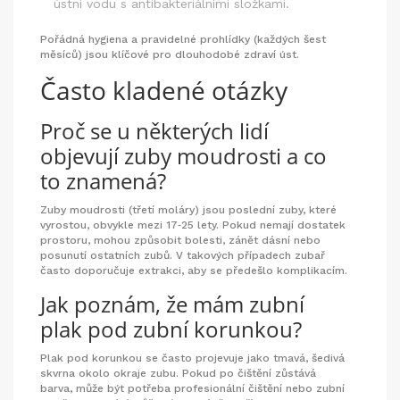
ústní vodu s antibakteriálními složkami.
Pořádná hygiena a pravidelné prohlídky (každých šest
měsíců) jsou klíčové pro dlouhodobé zdraví úst.
Často kladené otázky
Proč se u některých lidí
objevují zuby moudrosti a co
to znamená?
Zuby moudrosti (třetí moláry) jsou poslední zuby, které
vyrostou, obvykle mezi 17‑25 lety. Pokud nemají dostatek
prostoru, mohou způsobit bolesti, zánět dásní nebo
posunutí ostatních zubů. V takových případech zubař
často doporučuje extrakci, aby se předešlo komplikacím.
Jak poznám, že mám zubní
plak pod zubní korunkou?
Plak pod korunkou se často projevuje jako tmavá, šedivá
skvrna okolo okraje zubu. Pokud po čištění zůstává
barva, může být potřeba profesionální čištění nebo zubní