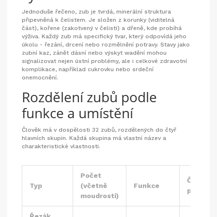
Jednoduše řečeno,
zub
je tvrdá, minerální struktura
připevněná k čelistem. Je složen z korunky (viditelná
část), kořene (zakotvený v čelisti) a dřeně, kde probíhá
výživa. Každý
zub
má specifický tvar, který odpovídá jeho
úkolu - řezání, drcení nebo rozmělnění potravy. Stavy jako
zubní kaz, zánět dásní nebo výskyt wadění mohou
signalizovat nejen ústní problémy, ale i celkové zdravotní
komplikace, například cukrovku nebo srdeční
onemocnění.
Rozdělení zubů podle
funkce a umístění
Člověk má v dospělosti 32 zubů, rozdělených do čtyř
hlavních skupin. Každá skupina má vlastní název a
charakteristické vlastnosti.
Počet
Časté
Typ
(včetně
Funkce
problém
moudrostí)
Řezák