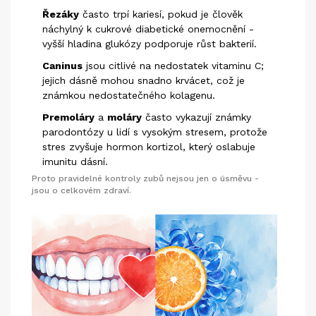
Řezáky
často trpí kariesí, pokud je člověk
náchylný k cukrové diabetické onemocnění -
vyšší hladina glukózy podporuje růst bakterií.
Caninus
jsou citlivé na nedostatek vitaminu C;
jejich dásně mohou snadno krvácet, což je
známkou nedostatečného kolagenu.
Premoláry
a
moláry
často vykazují známky
parodontózy u lidí s vysokým stresem, protože
stres zvyšuje hormon kortizol, který oslabuje
imunitu dásní.
Proto pravidelné kontroly zubů nejsou jen o úsměvu -
jsou o celkovém zdraví.