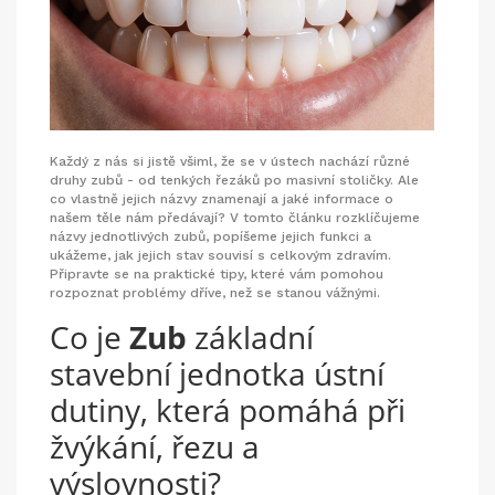
Každý z nás si jistě všiml, že se v ústech nachází různé
druhy zubů - od tenkých řezáků po masivní stoličky. Ale
co vlastně jejich názvy znamenají a jaké informace o
našem těle nám předávají? V tomto článku rozklíčujeme
názvy jednotlivých zubů, popíšeme jejich funkci a
ukážeme, jak jejich stav souvisí s celkovým zdravím.
Připravte se na praktické tipy, které vám pomohou
rozpoznat problémy dříve, než se stanou vážnými.
Co je
Zub
základní
stavební jednotka ústní
dutiny, která pomáhá při
žvýkání, řezu a
výslovnosti
?