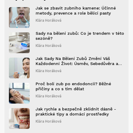
Jak se zbavit zubního kamene: Účinné
metody, prevence a role bělící pasty
Klára Horáková
Sady na bělení zubů: Co je trendem v této
sezóně?
Klára Horáková
Jak Sady Na Bělení Zubů Změní Váš
Každodenní Život: Úsměv, Sebedůvěra a
Péče
Klára Horáková
Proč bolí zub po endodoncii? Běžné
příčiny a co s tím dělat
Klára Horáková
Jak rychle a bezpečně zklidnit dásně -
praktické tipy a domácí prostředky
Klára Horáková