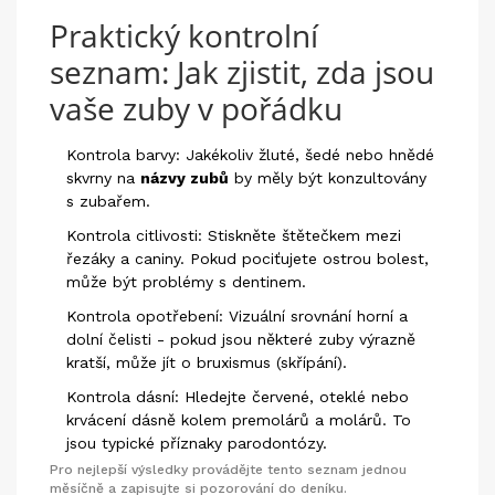
Praktický kontrolní
seznam: Jak zjistit, zda jsou
vaše zuby v pořádku
Kontrola barvy: Jakékoliv žluté, šedé nebo hnědé
skvrny na
názvy zubů
by měly být konzultovány
s zubařem.
Kontrola citlivosti: Stiskněte štětečkem mezi
řezáky a caniny. Pokud pociťujete ostrou bolest,
může být problémy s dentinem.
Kontrola opotřebení: Vizuální srovnání horní a
dolní čelisti - pokud jsou některé zuby výrazně
kratší, může jít o bruxismus (skřípání).
Kontrola dásní: Hledejte červené, oteklé nebo
krvácení dásně kolem premolárů a molárů. To
jsou typické příznaky parodontózy.
Pro nejlepší výsledky provádějte tento seznam jednou
měsíčně a zapisujte si pozorování do deníku.