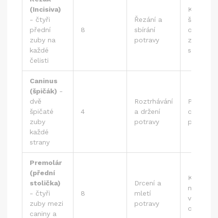
(Incisiva)
Kariés na
-
čtyři
Řezání a
špičce,
přední
8
sbírání
opotřebe
zuby na
potravy
z důvod
každé
skřípání
čelisti
Caninus
(špičák)
-
dvě
Roztrhávání
Prasknutí
špičaté
4
a držení
citlivost
zuby
potravy
pulp
každé
strany
Premolár
(přední
Kariés
stolička)
Drcení a
mezi
-
čtyři
8
mletí
vrcholy,
zuby mezi
potravy
opotřebe
caniny a