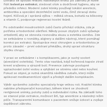
Extrakcí se spouští řetězec následných kroků: po zákroku je nutné
řídit
bolest po extrakci
, sledovat otok a dodržovat hygienu, aby se
předešlo infekci. Moderní zubní kliniky používají lokální anestezii,
antibiotika a speciální dezinfekční ústní vodu, čímž zkracují dobu
hojení. Klíčová je i správná výživa – měkká strava, bohatá na bílkoviny
a vitamín C, podporuje regeneraci kostní tkáně.
Po odstranění moudrostních zubů často přichází otázka, zda je
potřeba ortodontické ošetření. Někdy posun zbylých zubů vyžaduje
ortodontii
, aby se obnovila rovnováha skusu a estetika úsměvu. Zde
se setkáváme s rovnátky, alignery a dalšími nástroji, které pomáhají
korekci po extrakci. Spolupráce mezi chirurgem a ortodontistou je
proto zásadní – první odstraní překážku, druhý upraví strukturu
zbytku chrupu.
V praxi se setkáváme i s komplikacemi, jako je suchý socket
(alveolární osteitida). Tento stav nastává, když kořenová kapsle ztratí
krevní sraženinu a výrazně bolí. Prevence zahrnuje postupné
vyplachování ústní vodou a vyhýbání se silnému sání nebo kouření.
Pokud se objeví, je nutná okamžitá návštěva zubaře, který může
aplikovat medikamentózní výplň a předejít dalším komplikacím.
Výběr správného zubního specialisty hraje velkou roli. Kvalitní klinika
nabídne předoperační konzultaci, během které se zhodnotí
rentgenové snímky, polohy zubů a individuální rizika. Na základě toho
se stanoví plán extrakce, možnost šití, typ anestézie a následný režim
péče. Transparentní komunikace s pacientem snižuje úzkost a zvyšuje
úspěšnost zákroku.