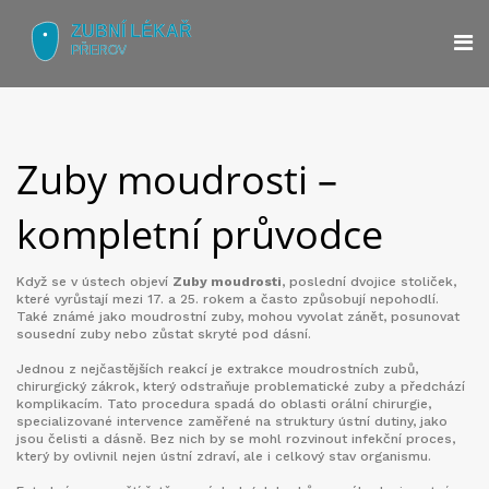
Zuby moudrosti –
kompletní průvodce
Když se v ústech objeví
Zuby moudrosti
,
poslední dvojice stoliček,
které vyrůstají mezi 17. a 25. rokem a často způsobují nepohodlí
.
Také známé jako
moudrostní zuby
, mohou vyvolat zánět, posunovat
sousední zuby nebo zůstat skryté pod dásní.
Jednou z nejčastějších reakcí je
extrakce moudrostních zubů
,
chirurgický zákrok, který odstraňuje problematické zuby a předchází
komplikacím
. Tato procedura spadá do oblasti
orální chirurgie
,
specializované intervence zaměřené na struktury ústní dutiny, jako
jsou čelisti a dásně
. Bez nich by se mohl rozvinout infekční proces,
který by ovlivnil nejen ústní zdraví, ale i celkový stav organismu.