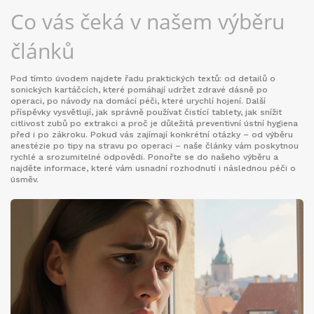
Co vás čeká v našem výběru
článků
Pod tímto úvodem najdete řadu praktických textů: od detailů o
sonických kartáčcích, které pomáhají udržet zdravé dásně po
operaci, po návody na domácí péči, které urychlí hojení. Další
příspěvky vysvětlují, jak správně používat čistící tablety, jak snížit
citlivost zubů po extrakci a proč je důležitá preventivní ústní hygiena
před i po zákroku. Pokud vás zajímají konkrétní otázky – od výběru
anestézie po tipy na stravu po operaci – naše články vám poskytnou
rychlé a srozumitelné odpovědi. Ponořte se do našeho výběru a
najděte informace, které vám usnadní rozhodnutí i následnou péči o
úsměv.