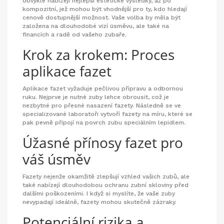
obvykle nabízejí nejlepší estetické výsledky, až po
kompozitní, jež mohou být vhodnější pro ty, kdo hledají
cenově dostupnější možnost. Vaše volba by měla být
založena na dlouhodobé vizí úsměvu, ale také na
financích a radě od vašeho zubaře.
Krok za krokem: Proces
aplikace fazet
Aplikace fazet vyžaduje pečlivou přípravu a odbornou
ruku. Nejprve je nutné zuby lehce obrousit, což je
nezbytné pro přesné nasazení fazety. Následně se ve
specializované laboratoři vytvoří fazety na míru, které se
pak pevně připojí na povrch zubu speciálním lepidlem.
Úžasné přínosy fazet pro
váš úsměv
Fazety nejenže okamžitě zlepšují vzhled vašich zubů, ale
také nabízejí dlouhodobou ochranu zubní skloviny před
dalšími poškozeními. I když si myslíte, že vaše zuby
nevypadají ideálně, fazety mohou skutečně zázraky.
Potenciální rizika a