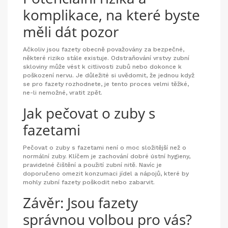
komplikace, na které byste
měli dát pozor
Ačkoliv jsou fazety obecně považovány za bezpečné,
některé riziko stále existuje. Odstraňování vrstvy zubní
skloviny může vést k citlivosti zubů nebo dokonce k
poškození nervu. Je důležité si uvědomit, že jednou když
se pro fazety rozhodnete, je tento proces velmi těžké,
ne-li nemožné, vratit zpět.
Jak pečovat o zuby s
fazetami
Pečovat o zuby s fazetami není o moc složitější než o
normální zuby. Klíčem je zachování dobré ústní hygieny,
pravidelné čištění a použití zubní nitě. Navíc je
doporučeno omezit konzumaci jídel a nápojů, které by
mohly zubní fazety poškodit nebo zabarvit.
Závěr: Jsou fazety
správnou volbou pro vás?