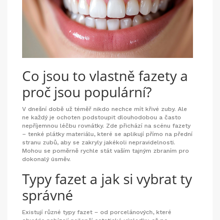
Co jsou to vlastně fazety a
proč jsou populární?
V dnešní době už téměř nikdo nechce mít křivé zuby. Ale
ne každý je ochoten podstoupit dlouhodobou a často
nepříjemnou léčbu rovnátky. Zde přichází na scénu fazety
– tenké plátky materiálu, které se aplikují přímo na přední
stranu zubů, aby se zakryly jakékoli nepravidelnosti.
Mohou se poměrně rychle stát vaším tajným zbraním pro
dokonalý úsměv.
Typy fazet a jak si vybrat ty
správné
Existují různé typy fazet – od porcelánových, které