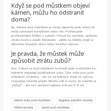
Když se pod můstkem objeví
kámen, můžu ho odstranit
doma?
Ne. Kámen pod můstkem je tvrdý, vápenitý plak, který se
nedá odstranit kartáčkem nebo nití. Potřebujete
profesionální čištění u zubaře. Pokud ho necháte, způsobí
ztrátu kosti a zánět. Nečekáte - jděte na čištění, když si
všimnete tmavých skvrn nebo tvrdého nánosu.
Je pravda, že můstek může
způsobit ztrátu zubů?
Ano. Pokud se pod můstkem hromadí plak a nečistíte ho,
bakterie napadají podkladové zuby. Tyto zuby jsou pod
můstkem chráněny - ale ne od bakterií. Když se začnou
rozpadat, můstek přijde. Mnoho lidí si myslí, že můstek je
„věčný“ - ale bez správné hygieny trvá jen 5-8 let.
čištění zubů pod můstkem
hygiena zubního můstku
čištění protéz
zánět pod můstkem