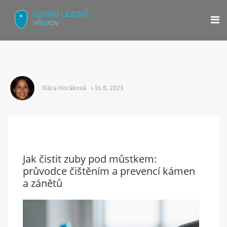
Klára Horáková
lis 8, 2025
Jak čistit zuby pod můstkem:
průvodce čištěním a prevencí kámen
a zánětů