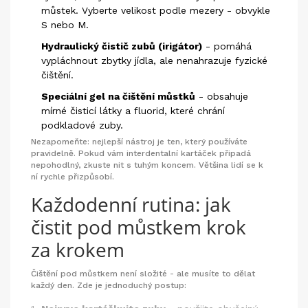
můstek. Vyberte velikost podle mezery - obvykle
S nebo M.
Hydraulický čistič zubů (irigátor)
- pomáhá
vypláchnout zbytky jídla, ale nenahrazuje fyzické
čištění.
Speciální gel na čištění můstků
- obsahuje
mírné čisticí látky a fluorid, které chrání
podkladové zuby.
Nezapomeňte: nejlepší nástroj je ten, který používáte
pravidelně. Pokud vám interdentalní kartáček připadá
nepohodlný, zkuste nit s tuhým koncem. Většina lidí se k
ní rychle přizpůsobí.
Každodenní rutina: jak
čistit pod můstkem krok
za krokem
Čištění pod můstkem není složité - ale musíte to dělat
každý den. Zde je jednoduchý postup: