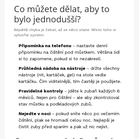
Co můžete dělat, aby to
bylo jednodušší?
Největší chyba je čekat, až se něco stane. Místo toho si
vytvořte systém:
Připomínka na telefonu
- nastavte denní
připomínku na čištění pod můstkem. Většina lidí
si to zapomene, pokud si to nezakreslí.
Průhledná nádoba na nástroje
- držte všechny
nástroje (nit, kartáček, gel) na stole vedle
kartáčku. Čím viditelnější, tím častěji je použijete.
Pravidelné kontroly
- jděte k zubaři každých 6
měsíců. Nejen pro čištění - ale aby zkontroloval
stav můstku a podkladových zubů.
Nejedte v noci
- pokud sníte něco po večerním
čištění, plak se hromadí celou noc. Nejlepší je
čistit zuby před spaním a pak už nic nejíst.