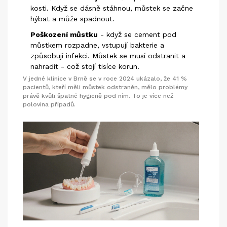
kosti. Když se dásně stáhnou, můstek se začne
hýbat a může spadnout.
Poškození můstku
- když se cement pod
můstkem rozpadne, vstupují bakterie a
způsobují infekci. Můstek se musí odstranit a
nahradit - což stojí tisíce korun.
V jedné klinice v Brně se v roce 2024 ukázalo, že 41 %
pacientů, kteří měli můstek odstraněn, mělo problémy
právě kvůli špatné hygieně pod ním. To je více než
polovina případů.