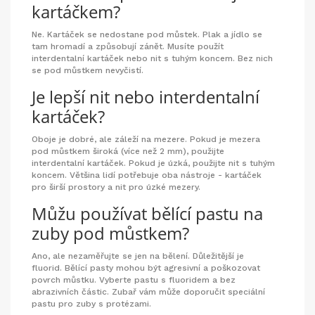
kartáčkem?
Ne. Kartáček se nedostane pod můstek. Plak a jídlo se
tam hromadí a způsobují zánět. Musíte použít
interdentalní kartáček nebo nit s tuhým koncem. Bez nich
se pod můstkem nevyčistí.
Je lepší nit nebo interdentalní
kartáček?
Oboje je dobré, ale záleží na mezere. Pokud je mezera
pod můstkem široká (více než 2 mm), použijte
interdentalní kartáček. Pokud je úzká, použijte nit s tuhým
koncem. Většina lidí potřebuje oba nástroje - kartáček
pro širší prostory a nit pro úzké mezery.
Můžu používat bělící pastu na
zuby pod můstkem?
Ano, ale nezaměřujte se jen na bělení. Důležitější je
fluorid. Bělící pasty mohou být agresivní a poškozovat
povrch můstku. Vyberte pastu s fluoridem a bez
abrazivních částic. Zubař vám může doporučit speciální
pastu pro zuby s protézami.