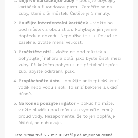
Nejprve kartáčkujte zuby
- použijte obyčejný
kartáček a fluoridovou pastu. Zaměřte se na
zuby, které drží můstek. Čistěte je 2 minuty.
Použijte interdentalní kartáček
- vložte ho
pod můstek z obou stran. Pohybujte jím jemně
dopředu a dozadu. Nepoužívejte silu. Pokud se
zasekne, zvolte menší velikost.
Pročistěte nití
- vložte nit pod můstek a
pohybujte jí nahoru a dolů, jako byste čistili mezi
zuby. Při každém pohybu si nit přetáhněte přes
zub, abyste odstranili plak.
Propláchněte ústa
- použijte antiseptický ústní
vodík nebo vodu s solí. To sníží bakterie a uklidí
dásně.
Na konec použijte irigátor
- pokud ho máte,
vložte hlavičku pod můstek a vypusťte jemný
proud vody. Nezapomeňte, že to jen doplňuje
čištění, ne nahrazuje.
Tato rutina trvá 5-7 minut. Stačí ji dělat jednou denně -