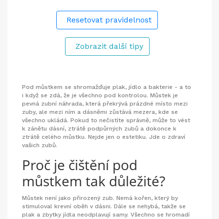
Resetovat pravidelnost
Zobrazit další tipy
Pod můstkem se shromažďuje plak, jídlo a bakterie - a to
i když se zdá, že je všechno pod kontrolou. Můstek je
pevná zubní náhrada, která překrývá prázdné místo mezi
zuby, ale mezi ním a dásněmi zůstává mezera, kde se
všechno ukládá. Pokud to nečistíte správně, může to vést
k zánětu dásní, ztrátě podpůrných zubů a dokonce k
ztrátě celého můstku. Nejde jen o estetiku. Jde o zdraví
vašich zubů.
Proč je čištění pod
můstkem tak důležité?
Můstek není jako přirozený zub. Nemá kořen, který by
stimuloval krevní oběh v dásni. Dále se nehybá, takže se
plak a zbytky jídla neodplavují samy. Všechno se hromadí