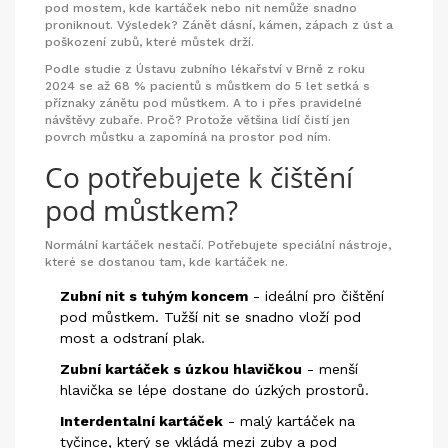
pod mostem, kde kartáček nebo nit nemůže snadno
proniknout. Výsledek? Zánět dásní, kámen, zápach z úst a
poškození zubů, které můstek drží.
Podle studie z Ústavu zubního lékařství v Brně z roku
2024 se až 68 % pacientů s můstkem do 5 let setká s
příznaky zánětu pod můstkem. A to i přes pravidelné
návštěvy zubaře. Proč? Protože většina lidí čistí jen
povrch můstku a zapomíná na prostor pod ním.
Co potřebujete k čištění
pod můstkem?
Normální kartáček nestačí. Potřebujete speciální nástroje,
které se dostanou tam, kde kartáček ne.
Zubní nit s tuhým koncem
- ideální pro čištění
pod můstkem. Tužší nit se snadno vloží pod
most a odstraní plak.
Zubní kartáček s úzkou hlavičkou
- menší
hlavička se lépe dostane do úzkých prostorů.
Interdentalní kartáček
- malý kartáček na
tyčince, který se vkládá mezi zuby a pod