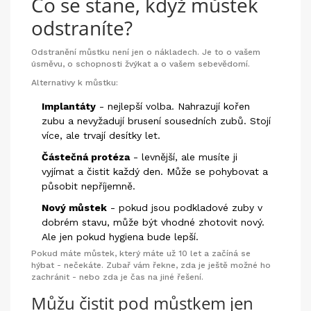
Co se stane, když můstek
odstraníte?
Odstranění můstku není jen o nákladech. Je to o vašem
úsměvu, o schopnosti žvýkat a o vašem sebevědomí.
Alternativy k můstku:
Implantáty
- nejlepší volba. Nahrazují kořen
zubu a nevyžadují brusení sousedních zubů. Stojí
více, ale trvají desítky let.
Částečná protéza
- levnější, ale musíte ji
vyjímat a čistit každý den. Může se pohybovat a
působit nepříjemně.
Nový můstek
- pokud jsou podkladové zuby v
dobrém stavu, může být vhodné zhotovit nový.
Ale jen pokud hygiena bude lepší.
Pokud máte můstek, který máte už 10 let a začíná se
hýbat - nečekáte. Zubař vám řekne, zda je ještě možné ho
zachránit - nebo zda je čas na jiné řešení.
Můžu čistit pod můstkem jen