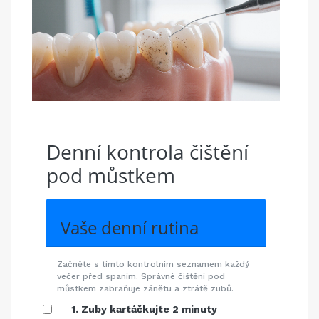
Denní kontrola čištění
pod můstkem
Vaše denní rutina
Začněte s tímto kontrolním seznamem každý
večer před spaním. Správné čištění pod
můstkem zabraňuje zánětu a ztrátě zubů.
1. Zuby kartáčkujte 2 minuty