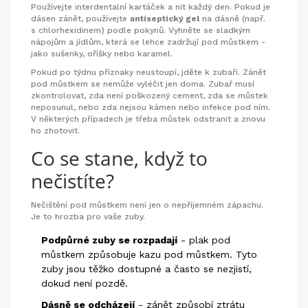
Používejte interdentalní kartáček a nit každý den. Pokud je
dásen zánět, používejte
antiseptický gel
na dásně (např.
s chlorhexidinem) podle pokynů. Vyhněte se sladkým
nápojům a jídlům, která se lehce zadržují pod můstkem -
jako sušenky, oříšky nebo karamel.
Pokud po týdnu příznaky neustoupí, jděte k zubaři. Zánět
pod můstkem se nemůže vyléčit jen doma. Zubař musí
zkontrolovat, zda není poškozený cement, zda se můstek
neposunul, nebo zda nejsou kámen nebo infekce pod ním.
V některých případech je třeba můstek odstranit a znovu
ho zhotovit.
Co se stane, když to
nečistíte?
Nečištění pod můstkem není jen o nepříjemném zápachu.
Je to hrozba pro vaše zuby.
Podpůrné zuby se rozpadají
- plak pod
můstkem způsobuje kazu pod můstkem. Tyto
zuby jsou těžko dostupné a často se nezjistí,
dokud není pozdě.
Dásně se odcházejí
- zánět způsobí ztrátu