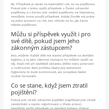
Ne. Příspěvek je vázán na kalendářní rok, ne na pojišťovnu.
Pokud jste v lednu využil příspěvek u České zdravotní
pojišťovny a v červnu jste změnil pojišťovnu na Vojenskou,
nemůžete znovu použít příspěvek. Každý člověk má právo
na jednu prevenci za rok, bez ohledu na to, jak často
měníte pojišťovnu.
Můžu si příspěvek využít i pro
své dítě, pokud jsem jeho
zákonným zástupcem?
Ano, můžete. Každé dítě má vlastní příspěvek na dentální
hygienu, a vy jako zákonný zástupce ho můžete využít za
něj. Stačí mít při návštěvě občanku dítěte nebo potvrzení
o rodičovství. Není potřeba žádný jiný dokument.
Hygienista to bude kontrolovat, ale nezadává žádné
složité formuláře.
Co se stane, když jsem ztratil
pojištění?
Pokud jste ztratil zdravotní pojištění (například jste ztratil
zaměstnání a nejste registrovaný u Úřadu práce),
nemůžete využít příspěvek na dentální hygienu. Pokud