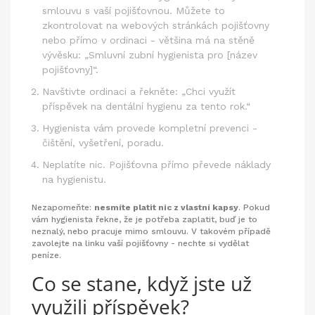
smlouvu s vaší pojišťovnou. Můžete to
zkontrolovat na webových stránkách pojišťovny
nebo přímo v ordinaci - většina má na stěně
vývěsku: „Smluvní zubní hygienista pro [název
pojišťovny]“.
Navštivte ordinaci a řekněte: „Chci využít
příspěvek na dentální hygienu za tento rok.“
Hygienista vám provede kompletní prevenci -
čištění, vyšetření, poradu.
Neplatíte nic. Pojišťovna přímo převede náklady
na hygienistu.
Nezapomeňte:
nesmíte platit nic z vlastní kapsy
. Pokud
vám hygienista řekne, že je potřeba zaplatit, buď je to
neznalý, nebo pracuje mimo smlouvu. V takovém případě
zavolejte na linku vaší pojišťovny - nechte si vydělat
peníze.
Co se stane, když jste už
využili příspěvek?