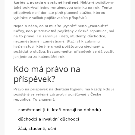
kariés
a
poradu o správné hygieně
. Některé pojišťovny
také pokrývají jednu rentgenovou snímku na rok. Tento
příspěvek není dar, ale plně placená služba, kterou
vybíráte z vašich pojišťovacích příspěvků.
Nejde o něco, co si musíte „vyhrát“ nebo „zasloužit“.
Každý, kdo je zdravotně pojištěný v České republice, má
na to právo. To zahrnuje i děti, studenty, důchodce,
nezaměstnané i zaměstnané. Stačí jít k zubnímu
hygienistovi, který je s vaší pojišťovnou sjednaný, a
požádat o službu. Nezapomeňte: příspěvek se dá využít
jen jednou za kalendářní rok.
Kdo má právo na
příspěvek?
Právo na příspěvek na dentální hygienu má každý, kdo je
pojištěný ve veřejné zdravotní pojišťovně v České
republice. To znamená:
zaměstnaní (i ti, kteří pracují na dohodu)
důchodci a invalidní důchodci
žáci, studenti, učni