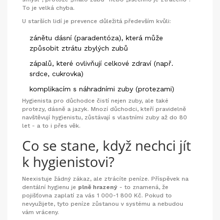
To je velká chyba.
U starších lidí je prevence důležitá především kvůli:
zánětu dásní (paradentóza), která může
způsobit ztrátu zbylých zubů
zápalů, které ovlivňují celkové zdraví (např.
srdce, cukrovka)
komplikacím s náhradními zuby (protezami)
Hygienista pro důchodce čistí nejen zuby, ale také
protezy, dásně a jazyk. Mnozí důchodci, kteří pravidelně
navštěvují hygienistu, zůstávají s vlastními zuby až do 80
let - a to i přes věk.
Co se stane, když nechci jít
k hygienistovi?
Neexistuje žádný zákaz, ale ztrácíte peníze. Příspěvek na
dentální hygienu je
plně hrazený
- to znamená, že
pojišťovna zaplatí za vás 1 000-1 800 Kč. Pokud to
nevyužijete, tyto peníze zůstanou v systému a nebudou
vám vráceny.