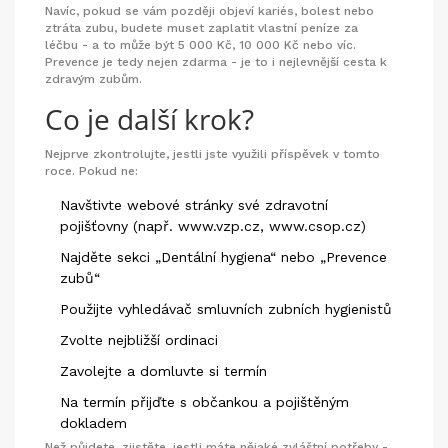
Navíc, pokud se vám později objeví kariés, bolest nebo
ztráta zubu, budete muset zaplatit vlastní peníze za
léčbu - a to může být 5 000 Kč, 10 000 Kč nebo víc.
Prevence je tedy nejen zdarma - je to i nejlevnější cesta k
zdravým zubům.
Co je další krok?
Nejprve zkontrolujte, jestli jste využili příspěvek v tomto
roce. Pokud ne:
Navštivte webové stránky své zdravotní
pojišťovny (např. www.vzp.cz, www.csop.cz)
Najděte sekci „Dentální hygiena“ nebo „Prevence
zubů“
Použijte vyhledávač smluvních zubních hygienistů
Zvolte nejbližší ordinaci
Zavolejte a domluvte si termín
Na termín přijďte s občankou a pojištěným
dokladem
Než půjdete, zjistěte, jestli máte nějaké zvláštní potřeby -