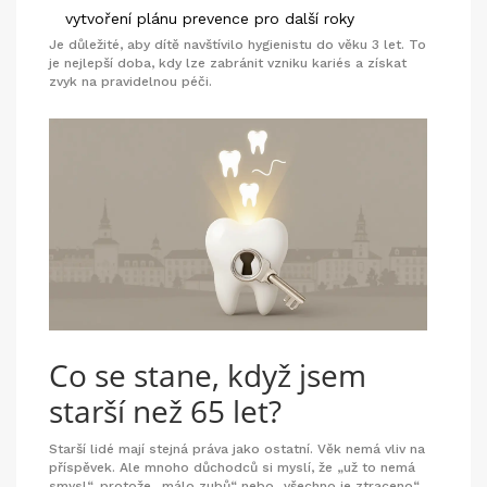
vytvoření plánu prevence pro další roky
Je důležité, aby dítě navštívilo hygienistu do věku 3 let. To
je nejlepší doba, kdy lze zabránit vzniku kariés a získat
zvyk na pravidelnou péči.
Co se stane, když jsem
starší než 65 let?
Starší lidé mají stejná práva jako ostatní. Věk nemá vliv na
příspěvek. Ale mnoho důchodců si myslí, že „už to nemá
smysl“, protože „málo zubů“ nebo „všechno je ztraceno“.