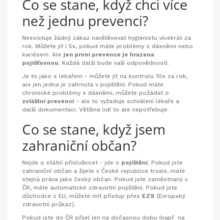
Co se stane, když chci více
než jednu prevenci?
Neexistuje žádný zákaz navštěvovat hygienistu vícekrát za
rok. Můžete jít i 5x, pokud máte problémy s dásněmi nebo
kariésem. Ale
jen první prevence je hrazena
pojišťovnou
. Každá další bude vaší odpovědností.
Je to jako s lékařem - můžete jít na kontrolu 10x za rok,
ale jen jedna je zahrnuta v pojištění. Pokud máte
chronické problémy s dásněmi, můžete požádat o
zvláštní prevenci
- ale to vyžaduje schválení lékaře a
další dokumentaci. Většina lidí to ale nepotřebuje.
Co se stane, když jsem
zahraniční občan?
Nejde o státní příslušnost - jde o
pojištění
. Pokud jste
zahraniční občan a žijete v České republice trvale, máte
stejná práva jako český občan. Pokud jste zaměstnaný v
ČR, máte automatické zdravotní pojištění. Pokud jste
důchodce z EU, můžete mít přístup přes
EZS
(Evropský
zdravotní průkaz).
Pokud jste do ČR přijel jen na dočasnou dobu (např. na