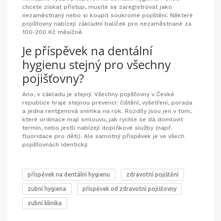
chcete získat přístup, musíte se zaregistrovat jako
nezaměstnaný nebo si koupit soukromé pojištění. Některé
pojišťovny nabízejí základní balíček pro nezaměstnané za
100-200 Kč měsíčně.
Je příspěvek na dentální
hygienu stejný pro všechny
pojišťovny?
Ano, v základu je stejný. Všechny pojišťovny v České
republice hraje stejnou prevenci: čištění, vyšetření, porada
a jedna rentgenová snímka na rok. Rozdíly jsou jen v tom,
které ordinace mají smlouvu, jak rychle se dá domluvit
termín, nebo jestli nabízejí doplňkové služby (např.
fluoridace pro děti). Ale samotný příspěvek je ve všech
pojišťovnách identický.
příspěvek na dentální hygienu
zdravotní pojištění
zubní hygiena
příspěvek od zdravotní pojišťovny
zubní klinika