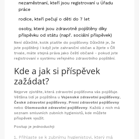
nezaměstnaní, kteří jsou registrovaní u Úřadu
práce
rodice, kteří pečují o děti do 7 let
osoby, které jsou zdravotně pojištěny díky
příspěvku od státu (např. sociální příspěvek)
Není důležité, kolik platíte do pojišťovny. Důležité je, že
jste pojištěný. I když jste zahraniční občan a žijete v ČR
trvale, máte stejná práva jako čeští občané - pokud jste
registrovaní v systému veřejného zdravotního pojištění.
Kde a jak si příspěvek
zažádat?
Nejprve zjistěte, která zdravotní pojišťovna vás pojišťuje.
Většina lidí je pojištěna u
Vojenské zdravotní pojišťovny
,
České zdravotní pojišťovny
,
První zdravotní pojišťovny
nebo
Olomoucké zdravotní pojišťovny
. Každá z nich má
seznam smluvních zubních hygienistů, kde můžete
příspěvek využít.
Postup je jednoduchý:
Přihlaste se k zubnímu hygienistovi, který má