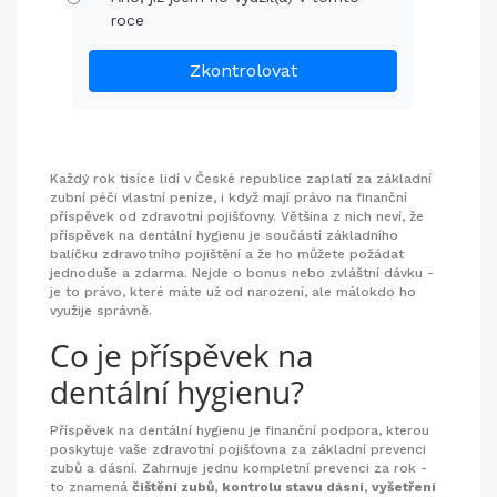
roce
Zkontrolovat
Každý rok tisíce lidí v České republice zaplatí za základní
zubní péči vlastní peníze, i když mají právo na finanční
příspěvek od zdravotní pojišťovny. Většina z nich neví, že
příspěvek na dentální hygienu je součástí základního
balíčku zdravotního pojištění a že ho můžete požádat
jednoduše a zdarma. Nejde o bonus nebo zvláštní dávku -
je to právo, které máte už od narození, ale málokdo ho
využije správně.
Co je příspěvek na
dentální hygienu?
Příspěvek na dentální hygienu je finanční podpora, kterou
poskytuje vaše zdravotní pojišťovna za základní prevenci
zubů a dásní. Zahrnuje jednu kompletní prevenci za rok -
to znamená
čištění zubů
,
kontrolu stavu dásní
,
vyšetření