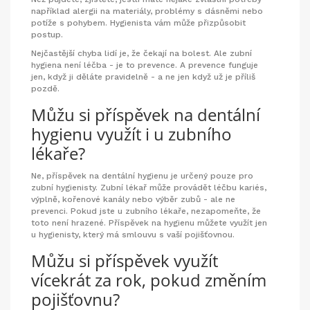
například alergii na materiály, problémy s dásněmi nebo
potíže s pohybem. Hygienista vám může přizpůsobit
postup.
Nejčastější chyba lidí je, že čekají na bolest. Ale zubní
hygiena není léčba - je to prevence. A prevence funguje
jen, když ji děláte pravidelně - a ne jen když už je příliš
pozdě.
Můžu si příspěvek na dentální
hygienu využít i u zubního
lékaře?
Ne, příspěvek na dentální hygienu je určený pouze pro
zubní hygienisty. Zubní lékař může provádět léčbu kariés,
výplně, kořenové kanály nebo výběr zubů - ale ne
prevenci. Pokud jste u zubního lékaře, nezapomeňte, že
toto není hrazené. Příspěvek na hygienu můžete využít jen
u hygienisty, který má smlouvu s vaší pojišťovnou.
Můžu si příspěvek využít
vícekrát za rok, pokud změním
pojišťovnu?