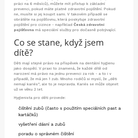
práci na 6 měsíců), můžete mít přístup k základní
prevenci, pokud máte platné zdravotní pojištění. Pokud
ne, musíte si jej koupit sami. V takovém případě se
obrátěte na pojišťovnu, která poskytuje zdravotní
pojištění pro cizince - například
Česká zdravotní
pojišťovna
má speciální služby pro dočasně pobývající.
Co se stane, když jsem
dítě?
Děti mají stejné právo na příspěvek na dentální hygienu
jako dospělí. V praxi to znamená, že každé dítě od
narození má právo na jednu prevenci za rok - a to i v
případě, že má jen 1 zub. Mnoho rodičů si myslí, že „děti
nemají kariés“, ale to je nepravda. Kariés se může objevit
už ve věku 2 let.
Hygienista pro děti provede:
čištění zubů (často s použitím speciálních past a
kartáčků)
vyšetření dásní a zubů
poradu o správném čištění