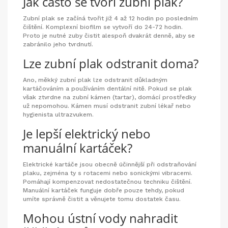
Jak často se tvoří zubní plak?
Zubní plak se začíná tvořit již 4 až 12 hodin po posledním
čištění. Komplexní biofilm se vytvoří do 24-72 hodin.
Proto je nutné zuby čistit alespoň dvakrát denně, aby se
zabránilo jeho tvrdnutí.
Lze zubní plak odstranit doma?
Ano, měkký zubní plak lze odstranit důkladným
kartáčováním a používáním dentální nitě. Pokud se plak
však ztvrdne na zubní kámen (tartar), domácí prostředky
už nepomohou. Kámen musí odstranit zubní lékař nebo
hygienista ultrazvukem.
Je lepší elektrický nebo
manuální kartáček?
Elektrické kartáče jsou obecně účinnější při odstraňování
plaku, zejména ty s rotacemi nebo sonickými vibracemi.
Pomáhají kompenzovat nedostatečnou techniku čištění.
Manuální kartáček funguje dobře pouze tehdy, pokud
umíte správně čistit a věnujete tomu dostatek času.
Mohou ústní vody nahradit