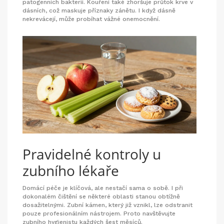
patogenních bakterií. Kouření také zhoršuje průtok krve v
dásních, což maskuje příznaky zánětu. I když dásně
nekrevácejí, může probíhat vážné onemocnění.
Pravidelné kontroly u
zubního lékaře
Domácí péče je klíčová, ale nestačí sama o sobě. I při
dokonalém čištění se některé oblasti stanou obtížně
dosažitelnými. Zubní kámen, který již vznikl, lze odstranit
pouze profesionálním nástrojem. Proto navštěvujte
zubního hygienistu každých šest měsíců.