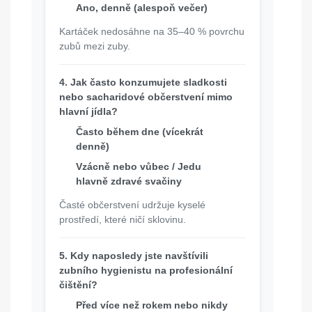
Ano, denně (alespoň večer)
Kartáček nedosáhne na 35–40 % povrchu
zubů mezi zuby.
4. Jak často konzumujete sladkosti
nebo sacharidové občerstvení mimo
hlavní jídla?
Často během dne (vícekrát
denně)
Vzácně nebo vůbec / Jedu
hlavně zdravé svačiny
Časté občerstvení udržuje kyselé
prostředí, které ničí sklovinu.
5. Kdy naposledy jste navštívili
zubního hygienistu na profesionální
čištění?
Před více než rokem nebo nikdy