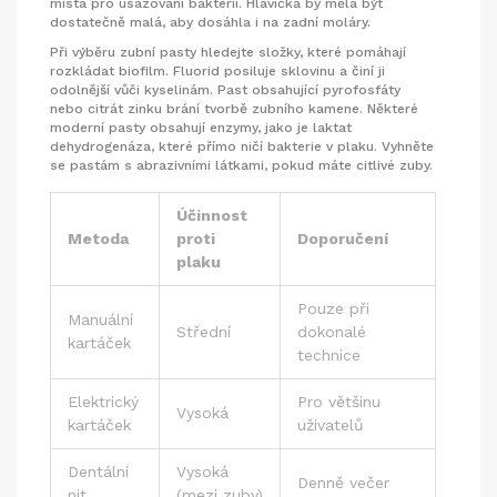
místa pro usazování bakterií. Hlavička by měla být
dostatečně malá, aby dosáhla i na zadní moláry.
Při výběru
zubní pasty
hledejte složky, které pomáhají
rozkládat biofilm. Fluorid posiluje sklovinu a činí ji
odolnější vůči kyselinám. Past obsahující pyrofosfáty
nebo citrát zinku brání tvorbě zubního kamene. Některé
moderní pasty obsahují enzymy, jako je laktat
dehydrogenáza, které přímo ničí bakterie v plaku. Vyhněte
se pastám s abrazivními látkami, pokud máte citlivé zuby.
Účinnost
Metoda
proti
Doporučení
plaku
Pouze při
Manuální
Střední
dokonalé
kartáček
technice
Elektrický
Pro většinu
Vysoká
kartáček
uživatelů
Dentální
Vysoká
Denně večer
nit
(mezi zuby)