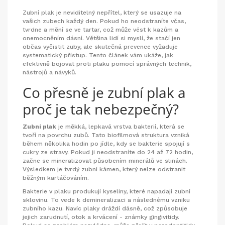
Zubní plak je neviditelný nepřítel, který se usazuje na
vašich zubech každý den. Pokud ho neodstraníte včas,
tvrdne a mění se ve
tartar
, což může vést k kazům a
onemocněním dásní. Většina lidí si myslí, že stačí jen
občas vyčistit zuby, ale skutečná prevence vyžaduje
systematický přístup. Tento článek vám ukáže, jak
efektivně bojovat proti plaku pomocí správných technik,
nástrojů a návyků.
Co přesně je zubní plak a
proč je tak nebezpečný?
Zubní plak
je
měkká, lepkavá vrstva bakterií, která se
tvoří na povrchu zubů
. Tato biofilmová struktura vzniká
během několika hodin po jídle, kdy se bakterie spojují s
cukry ze stravy. Pokud ji neodstraníte do 24 až 72 hodin,
začne se mineralizovat působením minerálů ve slinách.
Výsledkem je tvrdý zubní kámen, který nelze odstranit
běžným kartáčováním.
Bakterie v plaku produkují kyseliny, které napadají zubní
sklovinu. To vede k demineralizaci a následnému vzniku
zubního kazu. Navíc plaky dráždí dásně, což způsobuje
jejich zarudnutí, otok a krvácení - známky gingivitidy.