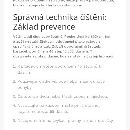
Pokud se problém nezvládne, může přejít v parodontitidu,
která ohrožuje i kostní tkáň kolem zubů.
Správná technika čištění:
Základ prevence
Většina lidí čistí zuby špatně. Pouhé tření kartáčkem tam
a zpět nestačí. Efektivní odstranění plaku vyžaduje
specifický úhel a tlak. Zubaři doporučují držet
zubní
kartáček
pod úhlem 45 stupňů vůči dásním. Tím
dosáhnete za okraj dásně, kde se plak nejčastěji hromadí.
Kartáček umístěte pod úhlem 45 stupňů k
dásním.
Používejte krátké vibrace nebo malé kruhové
pohyby.
Čištěte po dvou nebo třech zubech najednou.
Nespalujte na každém místě příliš dlouho,
abyste nepoškodili dásně.
Nezapomeňte na žvýkací plochy a zadní stoličky.