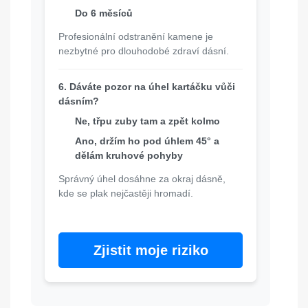
Do 6 měsíců
Profesionální odstranění kamene je
nezbytné pro dlouhodobé zdraví dásní.
6. Dáváte pozor na úhel kartáčku vůči
dásním?
Ne, třpu zuby tam a zpět kolmo
Ano, držím ho pod úhlem 45° a
dělám kruhové pohyby
Správný úhel dosáhne za okraj dásně,
kde se plak nejčastěji hromadí.
Zjistit moje riziko