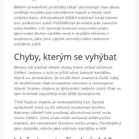
Během preventivní prohlídky lékař zkontroluje stav dásní,
změřuje hloubku parodontálních kapslí a hledá rané
známky kazu. Ultrazvukové čištění odstraní tvrdý kámen
bez poškození zubů. Polštářkové broušení pak zanechá
zuby hladké, což zpomalí budoucí usazování plaku.
Ignorování těchto návštěv vede k dražším léčením v
budoucnu, jako jsou výplně, korunky nebo dokonce
extrakce zubů.
Chyby, kterým se vyhýbat
Mnoho lidí páchat stejné chyby, které snižují účinnost
čištění. Jednou z nich je příliš silné tisknutí kartáčku.
Mylně se domníváme, že tvrdší tření znamená čistší zuby,
ve skutečnosti však erodujeme sklovinu a recesujeme
dásně. Druhou chybou je ignorování zadních zubů. Plak se
tam hromadí nejrychleji kvůli těžší dostupnosti.
Třetí častou chybou je nedostatečný čas. Rychlé
spláchnutí zubů za 30 sekund neodstraní biofilm.
Nakonec někteří lidé používají alkoholová ústní voda
místo čištění. Ústní voda může dočasně snížit počet
bakterií, ale neodstraní fyzickou vrstvu plaku. Používejte ji
jako doplněk, nikoliv jako náhradu kartáčku a nitě.