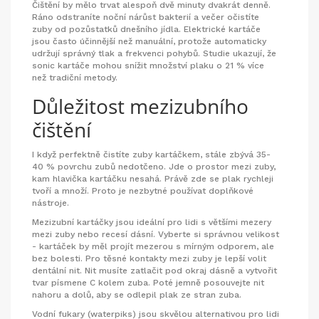
Čištění by mělo trvat alespoň dvě minuty dvakrát denně.
Ráno odstraníte noční nárůst bakterií a večer očistíte
zuby od pozůstatků dnešního jídla. Elektrické kartáče
jsou často účinnější než manuální, protože automaticky
udržují správný tlak a frekvenci pohybů. Studie ukazují, že
sonic kartáče mohou snížit množství plaku o 21 % více
než tradiční metody.
Důležitost mezizubního
čištění
I když perfektně čistíte zuby kartáčkem, stále zbývá 35-
40 % povrchu zubů nedotčeno. Jde o prostor mezi zuby,
kam hlavička kartáčku nesahá. Právě zde se plak rychleji
tvoří a množí. Proto je nezbytné používat doplňkové
nástroje.
Mezizubní kartáčky
jsou ideální pro lidi s většími mezery
mezi zuby nebo recesí dásní. Vyberte si správnou velikost
- kartáček by měl projít mezerou s mírným odporem, ale
bez bolesti. Pro těsné kontakty mezi zuby je lepší volit
dentální nit
. Nit musíte zatlačit pod okraj dásně a vytvořit
tvar písmene C kolem zuba. Poté jemně posouvejte nit
nahoru a dolů, aby se odlepil plak ze stran zuba.
Vodní fukary (waterpiks) jsou skvělou alternativou pro lidi