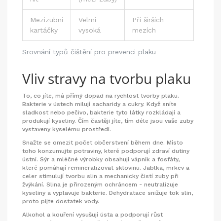
Mezizubní
Velmi
Při širších
kartáčky
vysoká
mezích
Srovnání typů čištění pro prevenci plaku
Vliv stravy na tvorbu plaku
To, co jíte, má přímý dopad na rychlost tvorby plaku.
Bakterie v ústech milují sacharidy a cukry. Když sníte
sladkost nebo pečivo, bakterie tyto látky rozkládají a
produkují kyseliny. Čím častěji jíte, tím déle jsou vaše zuby
vystaveny kyselému prostředí.
Snažte se omezit počet občerstvení během dne. Místo
toho konzumujte potraviny, které podporují zdraví dutiny
ústní. Sýr a mléčné výrobky obsahují vápník a fosfáty,
které pomáhají remineralizovat sklovinu. Jablka, mrkev a
celer stimulují tvorbu slin a mechanicky čistí zuby při
žvýkání. Slina je přirozeným ochráncem - neutralizuje
kyseliny a vyplavuje bakterie. Dehydratace snižuje tok slin,
proto pijte dostatek vody.
Alkohol a kouření vysušují ústa a podporují růst