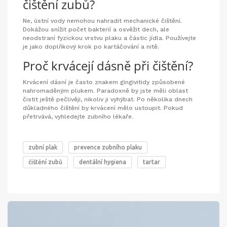
čištění zubů?
Ne, ústní vody nemohou nahradit mechanické čištění.
Dokážou snížit počet bakterií a osvěžit dech, ale
neodstraní fyzickou vrstvu plaku a částic jídla. Používejte
je jako doplňkový krok po kartáčování a nitě.
Proč krvácejí dásně při čištění?
Krvácení dásní je často znakem gingivitidy způsobené
nahromaděným plukem. Paradoxně by jste měli oblast
čistit ještě pečlivěji, nikoliv ji vyhýbat. Po několika dnech
důkladného čištění by krvácení mělo ustoupit. Pokud
přetrvává, vyhledejte zubního lékaře.
zubní plak
prevence zubního plaku
čištění zubů
dentální hygiena
tartar