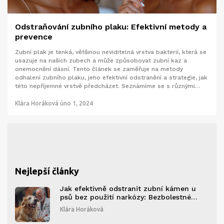
Odstraňování zubního plaku: Efektivní metody a
prevence
Zubní plak je tenká, většinou neviditelná vrstva bakterií, která se
usazuje na našich zubech a může způsobovat zubní kaz a
onemocnění dásní. Tento článek se zaměřuje na metody
odhalení zubního plaku, jeho efektivní odstranění a strategie, jak
této nepříjemné vrstvě předcházet. Seznámíme se s různými
technikami čištění, vybavením pro ústní hygienu a doporučeními
pro udržení zdravého úsměvu.
Klára Horáková
úno 1, 2024
Nejlepší články
Jak efektivně odstranit zubní kámen u
psů bez použití narkózy: Bezbolestné
metody a tipy
Klára Horáková