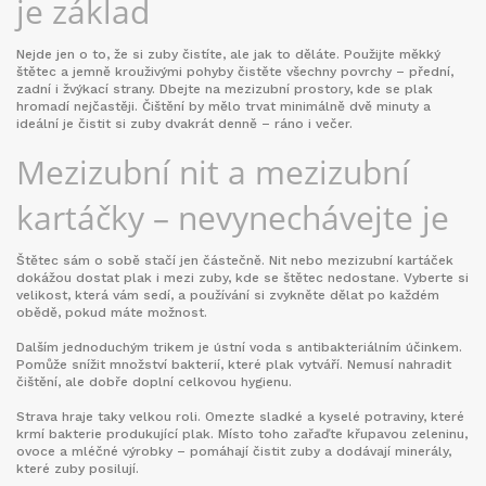
je základ
Nejde jen o to, že si zuby čistíte, ale jak to děláte. Použijte měkký
štětec a jemně krouživými pohyby čistěte všechny povrchy – přední,
zadní i žvýkací strany. Dbejte na mezizubní prostory, kde se plak
hromadí nejčastěji. Čištění by mělo trvat minimálně dvě minuty a
ideální je čistit si zuby dvakrát denně – ráno i večer.
Mezizubní nit a mezizubní
kartáčky – nevynechávejte je
Štětec sám o sobě stačí jen částečně. Nit nebo mezizubní kartáček
dokážou dostat plak i mezi zuby, kde se štětec nedostane. Vyberte si
velikost, která vám sedí, a používání si zvykněte dělat po každém
obědě, pokud máte možnost.
Dalším jednoduchým trikem je ústní voda s antibakteriálním účinkem.
Pomůže snížit množství bakterií, které plak vytváří. Nemusí nahradit
čištění, ale dobře doplní celkovou hygienu.
Strava hraje taky velkou roli. Omezte sladké a kyselé potraviny, které
krmí bakterie produkující plak. Místo toho zařaďte křupavou zeleninu,
ovoce a mléčné výrobky – pomáhají čistit zuby a dodávají minerály,
které zuby posilují.