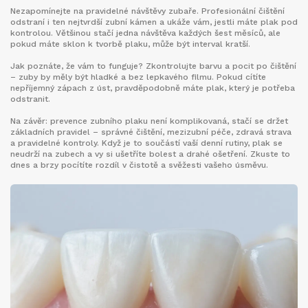
Nezapomínejte na pravidelné návštěvy zubaře. Profesionální čištění
odstraní i ten nejtvrdší zubní kámen a ukáže vám, jestli máte plak pod
kontrolou. Většinou stačí jedna návštěva každých šest měsíců, ale
pokud máte sklon k tvorbě plaku, může být interval kratší.
Jak poznáte, že vám to funguje? Zkontrolujte barvu a pocit po čištění
– zuby by měly být hladké a bez lepkavého filmu. Pokud cítíte
nepříjemný zápach z úst, pravděpodobně máte plak, který je potřeba
odstranit.
Na závěr: prevence zubního plaku není komplikovaná, stačí se držet
základních pravidel – správné čištění, mezizubní péče, zdravá strava
a pravidelné kontroly. Když je to součástí vaší denní rutiny, plak se
neudrží na zubech a vy si ušetříte bolest a drahé ošetření. Zkuste to
dnes a brzy pocítíte rozdíl v čistotě a svěžesti vašeho úsměvu.