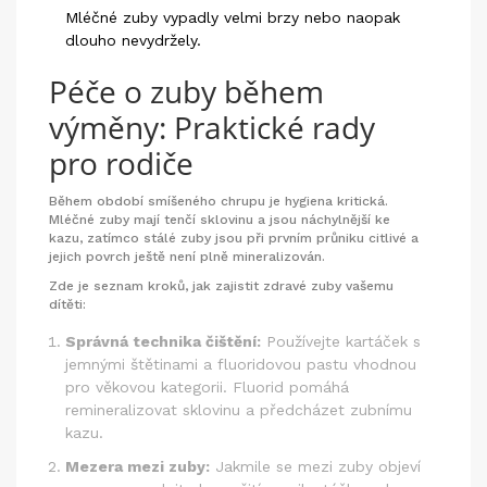
Mléčné zuby vypadly velmi brzy nebo naopak
dlouho nevydržely.
Péče o zuby během
výměny: Praktické rady
pro rodiče
Během období smíšeného chrupu je hygiena kritická.
Mléčné zuby mají tenčí sklovinu a jsou náchylnější ke
kazu, zatímco stálé zuby jsou při prvním průniku citlivé a
jejich povrch ještě není plně mineralizován.
Zde je seznam kroků, jak zajistit zdravé zuby vašemu
dítěti:
Správná technika čištění:
Používejte kartáček s
jemnými štětinami a fluoridovou pastu vhodnou
pro věkovou kategorii. Fluorid pomáhá
remineralizovat sklovinu a předcházet zubnímu
kazu.
Mezera mezi zuby:
Jakmile se mezi zuby objeví