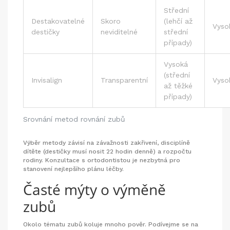
Střední
Destakovatelné
Skoro
(lehčí až
Vyso
destičky
neviditelné
střední
případy)
Vysoká
(střední
Invisalign
Transparentní
Vyso
až těžké
případy)
Srovnání metod rovnání zubů
Výběr metody závisí na závažnosti zakřivení, disciplíně
dítěte (destičky musí nosit 22 hodin denně) a rozpočtu
rodiny. Konzultace s ortodontistou je nezbytná pro
stanovení nejlepšího plánu léčby.
Časté mýty o výměně
zubů
Okolo tématu zubů koluje mnoho pověr. Podívejme se na