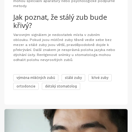
mohou speciální aparatury nebo psychologické podpůrné
metody.
Jak poznat, že stálý zub bude
křivý?
Varovným signálem je nedostatek místa v zubním
oblouku. Pokud jsou mléčné zuby těsně vedle sebe bez
mezer a stálé zuby jsou větší, pravděpodobně dojde k
překrývání. Další znakem je nesprávná poloha jazyka nebo
dýchání ústy. Rentgenové snímky u stomatologa mohou
odhalit polohu nevyrostlých zubů.
výměna mléčných zubů
stálé zuby
křivé zuby
ortodoncie
dětský stomatolog