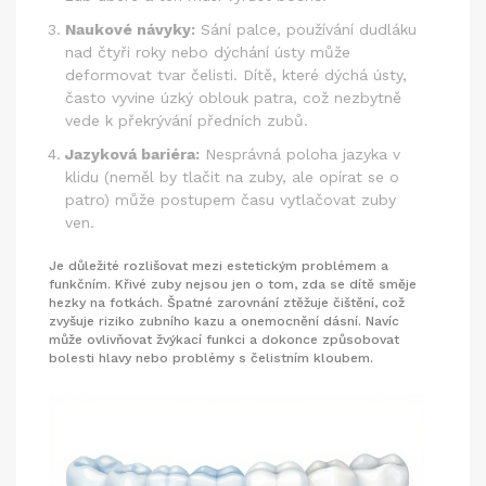
Naukové návyky:
Sání palce, používání dudláku
nad čtyři roky nebo dýchání ústy může
deformovat tvar čelisti. Dítě, které dýchá ústy,
často vyvine úzký oblouk patra, což nezbytně
vede k překrývání předních zubů.
Jazyková bariéra:
Nesprávná poloha jazyka v
klidu (neměl by tlačit na zuby, ale opírat se o
patro) může postupem času vytlačovat zuby
ven.
Je důležité rozlišovat mezi estetickým problémem a
funkčním. Křivé zuby nejsou jen o tom, zda se dítě směje
hezky na fotkách. Špatné zarovnání ztěžuje čištění, což
zvyšuje riziko zubního kazu a onemocnění dásní. Navíc
může ovlivňovat žvýkací funkci a dokonce způsobovat
bolesti hlavy nebo problémy s čelistním kloubem.