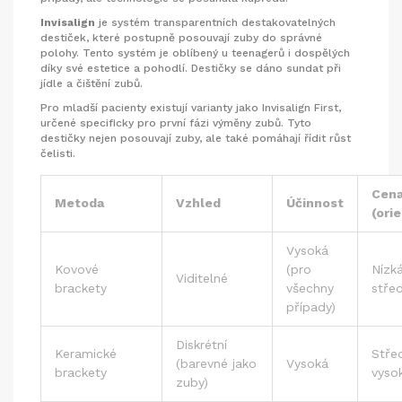
Invisalign
je
systém transparentních destakovatelných
destiček, které postupně posouvají zuby do správné
polohy
. Tento systém je oblíbený u teenagerů i dospělých
díky své estetice a pohodlí. Destičky se dáno sundat při
jídle a čištění zubů.
Pro mladší pacienty existují varianty jako Invisalign First,
určené specificky pro první fázi výměny zubů. Tyto
destičky nejen posouvají zuby, ale také pomáhají řídit růst
čelisti.
Cen
Metoda
Vzhled
Účinnost
(ori
Vysoká
Kovové
(pro
Nízk
Viditelné
brackety
všechny
střed
případy)
Diskrétní
Keramické
Stře
(barevné jako
Vysoká
brackety
vyso
zuby)