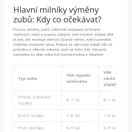
Hlavní milníky výměny
zubů: Kdy co očekávat?
Proces výměny zubů, odborně nazývaný exfoliace
mléčných zubů a erupce stálých, není lineární. Každé dítě
je jiné, ale existuje obecný časový rámec, který pomáhá
rodičům sledovat vývoj. Pokud se váš malý zubáč liší od
průměru o několik měsíců, není se čeho bát. Výrazná
odchylka by však měla být konzultována s lékařem.
Věk
Věk výpadu
Typ zubu
nárůstu
mléčného
stálého
Středy (centrální
6-7 let
6-7 let
řezáky)
Boční řezáky
7-8 let
7-8 let
První špičáky
9-11 let
9-11 let