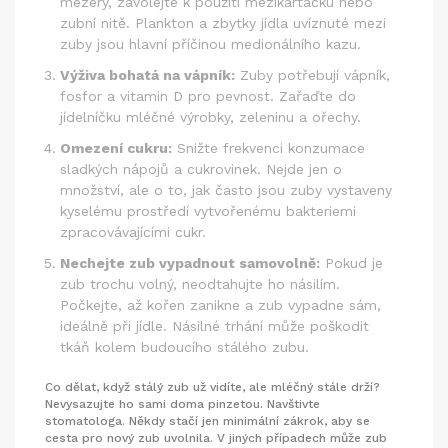
mezery, zavolejte k použití mezikartáčku nebo
zubní nitě. Plankton a zbytky jídla uvíznuté mezi
zuby jsou hlavní příčinou medionálního kazu.
Výživa bohatá na vápník:
Zuby potřebují vápník,
fosfor a vitamin D pro pevnost. Zařaďte do
jídelníčku mléčné výrobky, zeleninu a ořechy.
Omezení cukru:
Snižte frekvenci konzumace
sladkých nápojů a cukrovinek. Nejde jen o
množství, ale o to, jak často jsou zuby vystaveny
kyselému prostředí vytvořenému bakteriemi
zpracovávajícími cukr.
Nechejte zub vypadnout samovolně:
Pokud je
zub trochu volný, neodtahujte ho násilím.
Počkejte, až kořen zanikne a zub vypadne sám,
ideálně při jídle. Násilné trhání může poškodit
tkáň kolem budoucího stálého zubu.
Co dělat, když stálý zub už vidíte, ale mléčný stále drží?
Nevysazujte ho sami doma pinzetou. Navštivte
stomatologa. Někdy stačí jen minimální zákrok, aby se
cesta pro nový zub uvolnila. V jiných případech může zub