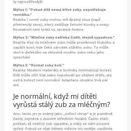
ty nejrozšířenější:
Mýtus 1: "Pokud dítě nemá křivé zuby, nepotřebuje
rovnátka."
Realita: I rovné zuby mohou mít špatný skus (např.
překlenutý skus), který zatěžuje čelistní klouby a svaly.
Rovnakost není totéž co správná funkce.
Mýtus 2: "Mléčné zuby netřeba čistit, stejně vypadnou."
Realita: Kaz na mléčném zubu může proniknout hluboko a
zapálit kost, kde čeká zárodek stálého zubu. To může
vést k defektům na sklovině nového zubu nebo jeho
vynechání.
Mýtus 3: "Rovnat zuby bolí."
Realita: Moderní materiály a techniky minimalizují bolest.
Dítě může cítit tlak nebo nepohodlí po utažení drátu, ale
ostrá bolest není normální. Adaptace obvykle trvá pár
dní.
Je normální, když mi dítěti
vyrůstá stálý zub za mléčným?
Ano, tento jev je známý jako „zvířecí chrup" a je poměrně
častý, zejména u dolních středních řezáků. Často stačí
počkat, až mléčný zub vypadne, a stálý se sám posune
vpřed. Pokud se však během měsíce nic neděje, navštivte