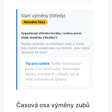
Start výměny (Středy)
Aktuální fáze
Vypadávají střední řezáky, rostou první
stálé stoličky ('šestky').
Šestky vyrůstají za mléčnými zuby a často
jsou mylně považovány za mléčné. Jsou velmi
náchylné ke kazu!
Tip pro rodiče:
Nalijte fluoridovou
pastu i na zadní zuby. Kontrolujte
šestky pravidelně u lékaře, lze je
vrtat preventivně (pitavy).
Časová osa výměny zubů