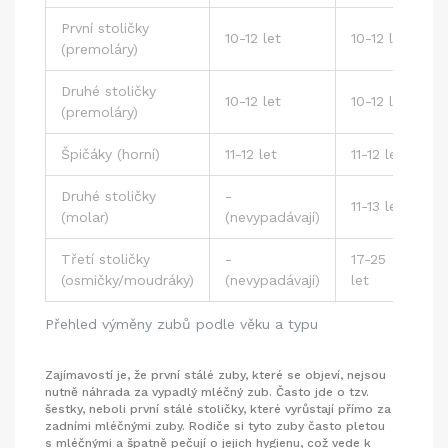
První stoličky
10-12 let
10-12 let
(premoláry)
Druhé stoličky
10-12 let
10-12 let
(premoláry)
Špičáky (horní)
11-12 let
11-12 let
Druhé stoličky
-
11-13 let
(molar)
(nevypadávají)
Třetí stoličky
-
17-25
(osmičky/moudráky)
(nevypadávají)
let
Přehled výměny zubů podle věku a typu
Zajímavostí je, že první stálé zuby, které se objeví, nejsou
nutně náhrada za vypadlý mléčný zub. Často jde o tzv.
šestky, neboli první stálé stoličky, které vyrůstají přímo za
zadními mléčnými zuby. Rodiče si tyto zuby často pletou
s mléčnými a špatně pečují o jejich hygienu, což vede k