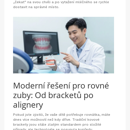
„čekat“ na svou chvíli a po vytažení mléčného se rychle
dostavit na správné místo.
Moderní řešení pro rovné
zuby: Od bracketů po
alignery
Pokud jste zjistili, že vaše dítě potřebuje rovnátka, máte
dnes více možností než kdy dříve. Tradiční kovové
brackety jsou stále zlatým standardem pro složité
případy, ale technologie se posunula kupředu.