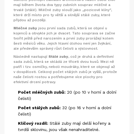
mají během života dva typy zubních souprav: mléčné a
trvalé (stálé). Mléčné zuby slouží jako „pozicové klíny“,
které drží místo pro ty větší a silnější stálé zuby, které
přijdou až později.
Mléčné zuby
jsou
první sada zubů, která se objeví u
kojenců a obvykle jich je dvacet
. Tato souprava se začne
tvořit ještě před narozením a první zuby prorážejí kolem
šesti měsíců věku. Jejich hlavní úlohou není jen žvýkání,
ale především správný růst čelisti a výslovnost.
Následně nastupují
Stálé zuby
, což je
druhá a definitivní
sada zubů, která se skládá ze třiceti dvou kusů
. Mezi ně
patří i tzv. osmičky, neboli moudráky, které se objevují až
v dospělosti. Celkový počet stálých zubů je vyšší, protože
naše čelisti rostou a potřebujeme více plochy pro
efektivní drcení potravy.
Počet mléčných zubů:
20 (po 10 v horní a dolní
čelisti)
Počet stálých zubů:
32 (po 16 v horní a dolní
čelisti)
Klíčový rozdíl:
Stálé zuby mají delší kořeny a
tvrdší sklovinu, jsou však nenahraditelné.