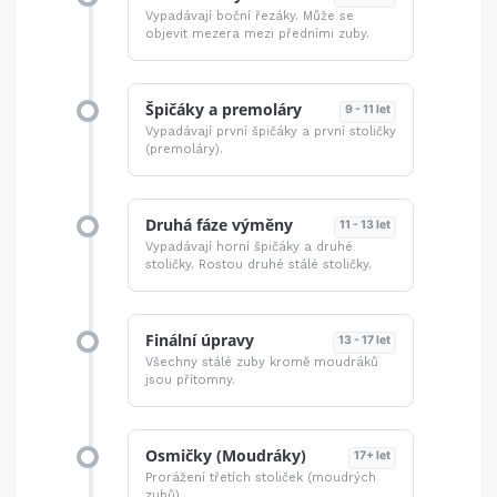
Vypadávají boční řezáky. Může se
objevit mezera mezi předními zuby.
Špičáky a premoláry
9 - 11 let
Vypadávají první špičáky a první stoličky
(premoláry).
Druhá fáze výměny
11 - 13 let
Vypadávají horní špičáky a druhé
stoličky. Rostou druhé stálé stoličky.
Finální úpravy
13 - 17 let
Všechny stálé zuby kromě moudráků
jsou přítomny.
Osmičky (Moudráky)
17+ let
Prorážení třetích stoliček (moudrých
zubů).