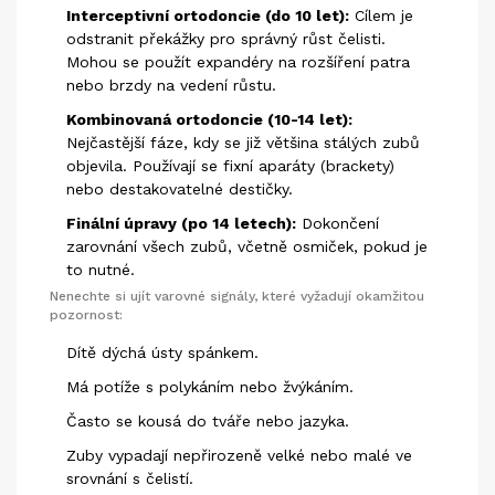
Interceptivní ortodoncie (do 10 let):
Cílem je
odstranit překážky pro správný růst čelisti.
Mohou se použít expandéry na rozšíření patra
nebo brzdy na vedení růstu.
Kombinovaná ortodoncie (10-14 let):
Nejčastější fáze, kdy se již většina stálých zubů
objevila. Používají se fixní aparáty (brackety)
nebo destakovatelné destičky.
Finální úpravy (po 14 letech):
Dokončení
zarovnání všech zubů, včetně osmiček, pokud je
to nutné.
Nenechte si ujít varovné signály, které vyžadují okamžitou
pozornost:
Dítě dýchá ústy spánkem.
Má potíže s polykáním nebo žvýkáním.
Často se kousá do tváře nebo jazyka.
Zuby vypadají nepřirozeně velké nebo malé ve
srovnání s čelistí.