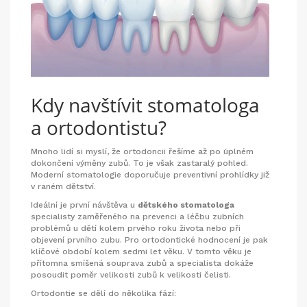
Kdy navštívit stomatologa
a ortodontistu?
Mnoho lidí si myslí, že ortodoncii řešíme až po úplném
dokončení výměny zubů. To je však zastaralý pohled.
Moderní stomatologie doporučuje preventivní prohlídky již
v raném dětství.
Ideální je první návštěva u
dětského stomatologa
specialisty zaměřeného na prevenci a léčbu zubních
problémů u dětí
kolem prvého roku života nebo při
objevení prvního zubu.
Pro ortodontické hodnocení je pak
klíčové období kolem sedmi let věku. V tomto věku je
přítomna smíšená souprava zubů a specialista dokáže
posoudit poměr velikosti zubů k velikosti čelisti.
Ortodontie se dělí do několika fází: