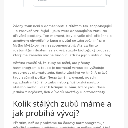
Žádný zvuk není v domácnosti s dítětem tak znepokojující
- a zároveň vzrušující - jako zvuk dopadajícího zubu do
dřevěné podlahy. Ten moment, kdy si vaše dítě přiběhne s
úsměvem chybějícího kusu a pyšní se „darováním" pro
Myšku Myšákovi, je nezapomenutelný. Ale za tímto
roztomilým rituálem se skrývá složitý biologický proces,
který má zásadní vliv na budoucí zdraví jejich ústní dutiny.
Většina rodičů ví, že zuby se mění, ale přesný
harmonogram a to, co je normální versus co vyžaduje
pozornost stomatologa, často zůstává ve tmě. A právě
tady začínají potíže. Nesprávné narovnání, pozdní
vypadnutí mléčného zubu nebo příliš brzký nástup
stálého mohou vést k
křivým zubům
, které jsou dnes
jedním z nejčastějších důvodů návštěvy u ortodontisty.
Kolik stálých zubů máme a
jak probíhá vývoj?
Předtím, než se podíváme na časový harmonogram, je
důležité pochopit základní architekturu našich zubů. Lidé