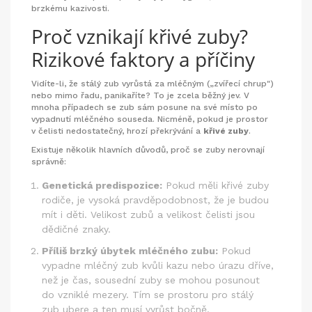
brzkému kazivosti.
Proč vznikají křivé zuby?
Rizikové faktory a příčiny
Vidíte-li, že stálý zub vyrůstá za mléčným („zvířecí chrup")
nebo mimo řadu, panikaříte? To je zcela běžný jev. V
mnoha případech se zub sám posune na své místo po
vypadnutí mléčného souseda. Nicméně, pokud je prostor
v čelisti nedostatečný, hrozí překrývání a
křivé zuby
.
Existuje několik hlavních důvodů, proč se zuby nerovnají
správně:
Genetická predispozice:
Pokud měli křivé zuby
rodiče, je vysoká pravděpodobnost, že je budou
mít i děti. Velikost zubů a velikost čelisti jsou
dědičné znaky.
Příliš brzký úbytek mléčného zubu:
Pokud
vypadne mléčný zub kvůli kazu nebo úrazu dříve,
než je čas, sousední zuby se mohou posunout
do vzniklé mezery. Tím se prostoru pro stálý
zub ubere a ten musí vyrůst bočně.