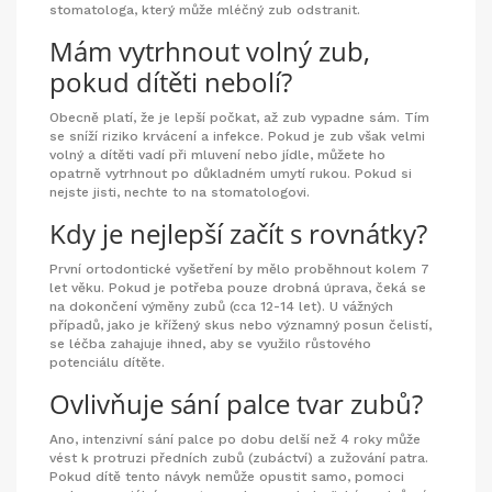
stomatologa, který může mléčný zub odstranit.
Mám vytrhnout volný zub,
pokud dítěti nebolí?
Obecně platí, že je lepší počkat, až zub vypadne sám. Tím
se sníží riziko krvácení a infekce. Pokud je zub však velmi
volný a dítěti vadí při mluvení nebo jídle, můžete ho
opatrně vytrhnout po důkladném umytí rukou. Pokud si
nejste jisti, nechte to na stomatologovi.
Kdy je nejlepší začít s rovnátky?
První ortodontické vyšetření by mělo proběhnout kolem 7
let věku. Pokud je potřeba pouze drobná úprava, čeká se
na dokončení výměny zubů (cca 12-14 let). U vážných
případů, jako je křížený skus nebo významný posun čelistí,
se léčba zahajuje ihned, aby se využilo růstového
potenciálu dítěte.
Ovlivňuje sání palce tvar zubů?
Ano, intenzivní sání palce po dobu delší než 4 roky může
vést k protruzi předních zubů (zubáctví) a zužování patra.
Pokud dítě tento návyk nemůže opustit samo, pomoci