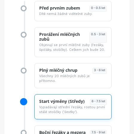
Před prvním zubem
0 - 0.5 let
Dítě nemá žádné viditelné zuby.
Prorážení mléčných
0.5 - 3 let
zubů
Objevují se první mléčné zuby (řezáky,
špičáky, stoličky). Celkem jich bude 20.
Plný mléčný chrup
3 - 6 let
Všechny 20 mléčných zubů je
přítomno.
Start výměny (Středy)
6 - 7.5 let
Vypadávají střední řezáky, rostou první
stálé stoličky ('šestky').
Boční řezáky a mezera
7.5 - 9 let