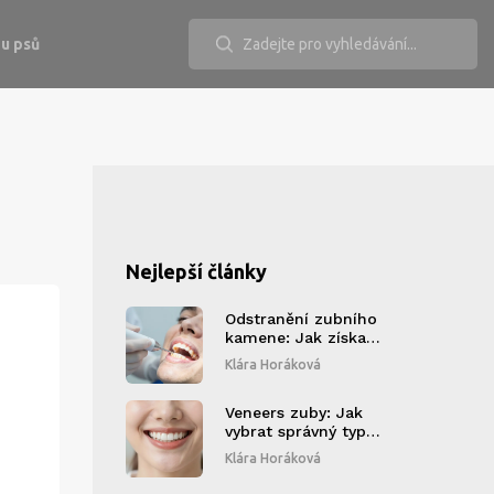
u psů
Nejlepší články
Odstranění zubního
kamene: Jak získat
zdravý a krásný
Klára Horáková
úsměv
Veneers zuby: Jak
vybrat správný typ a
na co si dát pozor
Klára Horáková