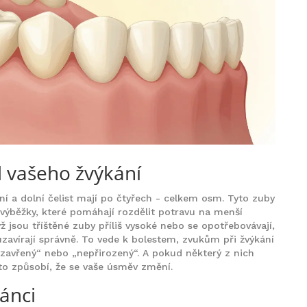
d vašeho žvýkání
rní a dolní čelist mají po čtyřech - celkem osm. Tyto zuby
 s výběžky, které pomáhají rozdělit potravu na menší
dyž jsou tříštěné zuby příliš vysoké nebo se opotřebovávají,
uzavírají správně. To vede k bolestem, zvukům při žvýkání
zavřený“ nebo „nepřirozený“. A pokud některý z nich
to způsobí, že se vaše úsměv změní.
ánci