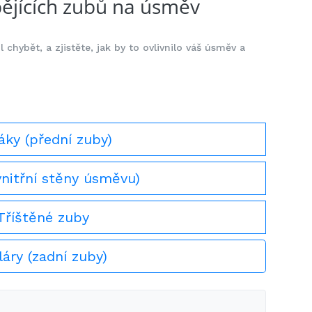
bějících zubů na úsměv
chybět, a zjistěte, jak by to ovlivnilo váš úsměv a
áky (přední zuby)
vnitřní stěny úsměvu)
Tříštěné zuby
áry (zadní zuby)