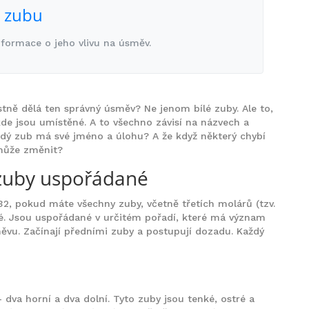
o zubu
nformace o jeho vlivu na úsměv.
stně dělá ten správný úsměv? Ne jenom bílé zuby. Ale to,
kde jsou umístěné. A to všechno závisí na názvech a
aždý zub má své jméno a úlohu? A že když některý chybí
 může změnit?
u zuby uspořádané
32, pokud máte všechny zuby, včetně třetích molárů (tzv.
é. Jsou uspořádané v určitém pořadí, které má význam
měvu. Začínají předními zuby a postupují dozadu. Každý
- dva horní a dva dolní. Tyto zuby jsou tenké, ostré a