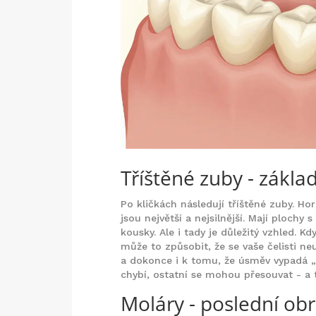
Tříštěné zuby - zákla
Po kličkách následují tříštěné zuby. Ho
jsou největší a nejsilnější. Mají plochy
kousky. Ale i tady je důležitý vzhled. K
může to způsobit, že se vaše čelisti ne
a dokonce i k tomu, že úsměv vypadá „
chybí, ostatní se mohou přesouvat - a 
Moláry - poslední obr