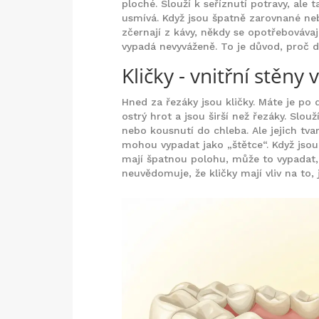
ploché. Slouží k seříznutí potravy, ale 
usmívá. Když jsou špatně zarovnané ne
zčernají z kávy, někdy se opotřebovávaj
vypadá nevyváženě. To je důvod, proč d
Kličky - vnitřní stěn
Hned za řezáky jsou kličky. Máte je po
ostrý hrot a jsou širší než řezáky. Slou
nebo kousnutí do chleba. Ale jejich tvar 
mohou vypadat jako „štětce“. Když jsou
mají špatnou polohu, může to vypadat,
neuvědomuje, že kličky mají vliv na to, 