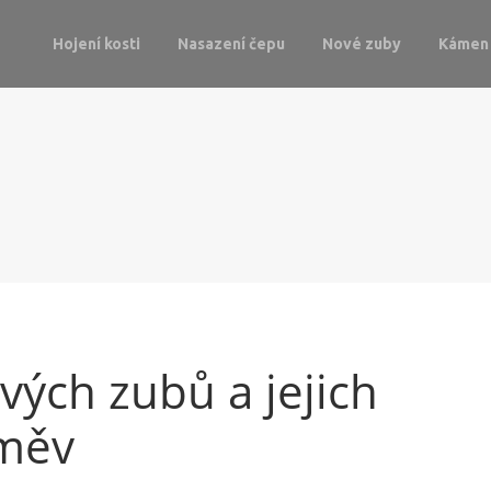
Hojení kosti
Nasazení čepu
Nové zuby
Kámen 
vých zubů a jejich
směv