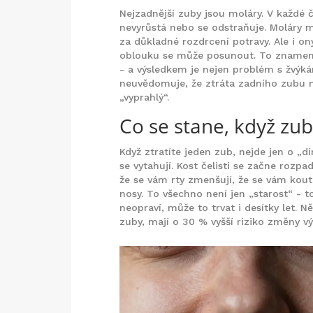
Nejzadnější zuby jsou moláry. V každé če
nevyrůstá nebo se odstraňuje. Moláry ma
za důkladné rozdrcení potravy. Ale i on
oblouku se může posunout. To znamen
- a výsledkem je nejen problém s žvýká
neuvědomuje, že ztráta zadního zubu m
„vyprahlý“.
Co se stane, když zub
Když ztratíte jeden zub, nejde jen o „d
se vytahují. Kost čelisti se začne rozpa
že se vám rty zmenšují, že se vám kout
nosy. To všechno není jen „starost“ - 
neopraví, může to trvat i desítky let. Něk
zuby, mají o 30 % vyšší riziko změny vý