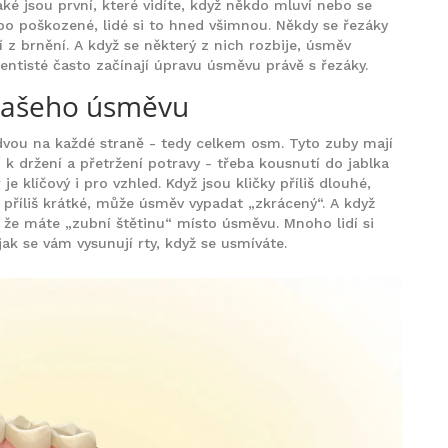
také jsou první, které vidíte, když někdo mluví nebo se
bo poškozené, lidé si to hned všimnou. Někdy se řezáky
í z brnění. A když se některý z nich rozbije, úsměv
entisté často začínají úpravu úsměvu právě s řezáky.
y vašeho úsměvu
 dvou na každé straně - tedy celkem osm. Tyto zuby mají
ží k držení a přetržení potravy - třeba kousnutí do jablka
je klíčový i pro vzhled. Když jsou kličky příliš dlouhé,
 příliš krátké, může úsměv vypadat „zkrácený“. A když
 že máte „zubní štětinu“ místo úsměvu. Mnoho lidí si
jak se vám vysunují rty, když se usmíváte.