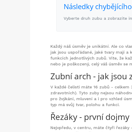
Následky chybějícíh
Vyberte druh zubu a zobrazíte i
Každý náš úsměv je unikátní. Ale co vla
jak jsou uspořádané, jaké tvary mají a 
funkcích jednotlivých zubů. Víte, že k
nebo je poškozený, celý váš úsměv se
Zubní arch - jak jso
V každé čelisti máte 16 zubů - celkem 
zdravotních). Tyto zuby nejsou náhodn
pro žvýkání, mluvení a i pro vzhled ús
typ má svůj tvar, polohu a funkci.
Řezáky - první dojmy
Nejvpředu, v centru, máte čtyři řezáky 