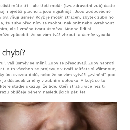
listi máte tři - ale třetí molár (tzv. zdravotní zub) často
jí největší plochu a jsou nejsilnější. Jsou zodpovědné
y ovlivňují úsměv. Když je molár ztracen, zbytek zubního
á, že zuby před ním se mohou naklonit nebo vytáhnout
ním, ale i změna tvaru úsměvu. Mnoho lidí si
ůže způsobit, že se vám tvář zhroutí a úsměv vypadá
 chybí?
íru“. Váš úsměv se mění. Zuby se přesouvají. Zuby naproti
dat. A to všechno se projevuje v tváři. Můžete si všimnout,
ky úst svezou dolů, nebo že se vám vytváří „zvlnění“ pod
to je důsledek změny v zubním oblouku. A když se to
teré studie ukazují, že lidé, kteří ztratili více než tři
razu obličeje během následujících pěti let.