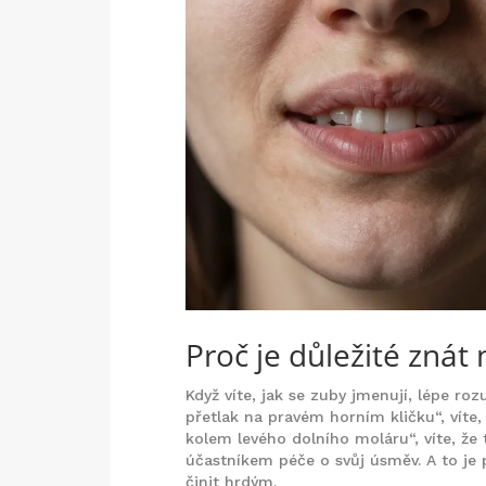
Proč je důležité znát
Když víte, jak se zuby jmenují, lépe r
přetlak na pravém horním kličku“, víte,
kolem levého dolního moláru“, víte, že t
účastníkem péče o svůj úsměv. A to je 
činit hrdým.