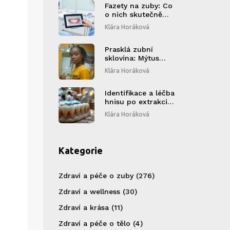
Fazety na zuby: Co
o nich skutečně
říkají zubní lékaři?
Klára Horáková
Kompletní průvodce
Prasklá zubní
sklovina: Mýtus
nebo Realita?
Klára Horáková
Porozumění a
Prevence
Identifikace a léčba
hnisu po extrakci
zubu: Průvodce pro
Klára Horáková
pacienty
Kategorie
Zdraví a péče o zuby
(276)
Zdraví a wellness
(30)
Zdraví a krása
(11)
Zdraví a péče o tělo
(4)