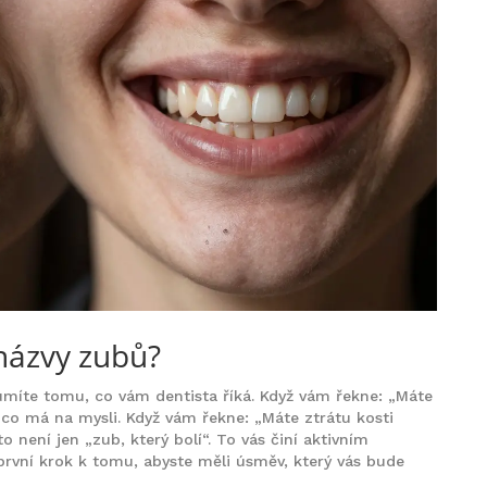
 názvy zubů?
ozumíte tomu, co vám dentista říká. Když vám řekne: „Máte
 co má na mysli. Když vám řekne: „Máte ztrátu kosti
o není jen „zub, který bolí“. To vás činí aktivním
první krok k tomu, abyste měli úsměv, který vás bude