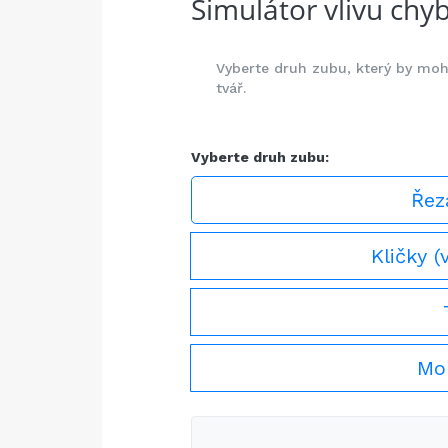
Simulátor vlivu chy
Vyberte druh zubu, který by mohl 
tvář.
Vyberte druh zubu:
Řez
Kličky (
Mol