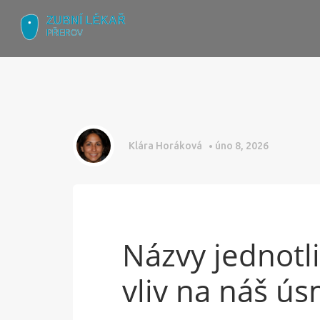
Klára Horáková
úno 8, 2026
Názvy jednotli
vliv na náš ú