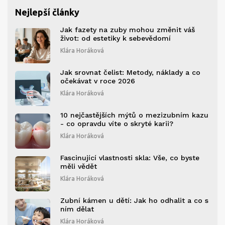
Nejlepší články
Jak fazety na zuby mohou změnit váš
život: od estetiky k sebevědomí
Klára Horáková
Jak srovnat čelist: Metody, náklady a co
očekávat v roce 2026
Klára Horáková
10 nejčastějších mýtů o mezizubním kazu
- co opravdu víte o skryté karii?
Klára Horáková
Fascinující vlastnosti skla: Vše, co byste
měli vědět
Klára Horáková
Zubní kámen u dětí: Jak ho odhalit a co s
ním dělat
Klára Horáková