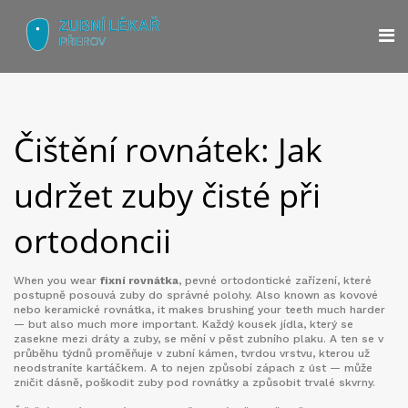
Čištění rovnátek: Jak
udržet zuby čisté při
ortodoncii
When you wear
fixní rovnátka
,
pevné ortodontické zařízení, které
postupně posouvá zuby do správné polohy
. Also known as
kovové
nebo keramické rovnátka
, it makes brushing your teeth much harder
— but also much more important.
Každý kousek jídla, který se
zasekne mezi dráty a zuby, se mění v pěst zubního plaku. A ten se v
průběhu týdnů proměňuje v
zubní kámen
,
tvrdou vrstvu, kterou už
neodstraníte kartáčkem
. A to nejen způsobí zápach z úst — může
zničit dásně, poškodit zuby pod rovnátky a způsobit trvalé skvrny.