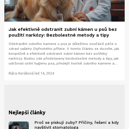
Jak efektivně odstranit zubní kámen u psů bez
použití narkózy: Bezbolestné metody a tipy
Odstranění zubního kamene u psa je důležitou součástí péče o
zdraví vašeho čtyřnohého přítele. V tomto článku se dozvíte, jak
bezpečně a efektivně odstranit zubní kámen bez potřeby
narkózy. Budou zde představeny bezbolestné metody a tipy, jak
udržovat ústní hygienu psa, předejít tvorbě zubního kamene a
zajistit tak jeho dlouhodobé zdraví a spokojenost.
Klára Horáková
led 14, 2024
Nejlepší články
Proč se pískují zuby? Příčiny, řešení a kdy
navštívit stomatologa