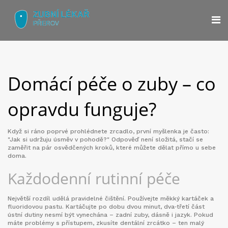
Domácí péče o zuby – co
opravdu funguje?
Když si ráno poprvé prohlédnete zrcadlo, první myšlenka je často:
"Jak si udržuju úsměv v pohodě?" Odpověď není složitá, stačí se
zaměřit na pár osvědčených kroků, které můžete dělat přímo u sebe
doma.
Každodenní rutinní péče
Největší rozdíl udělá pravidelné čištění. Používejte měkký kartáček a
fluoridovou pastu. Kartáčujte po dobu dvou minut, dva‑třetí část
ústní dutiny nesmí být vynechána – zadní zuby, dásně i jazyk. Pokud
máte problémy s přístupem, zkusíte dentální zrcátko – ten malý