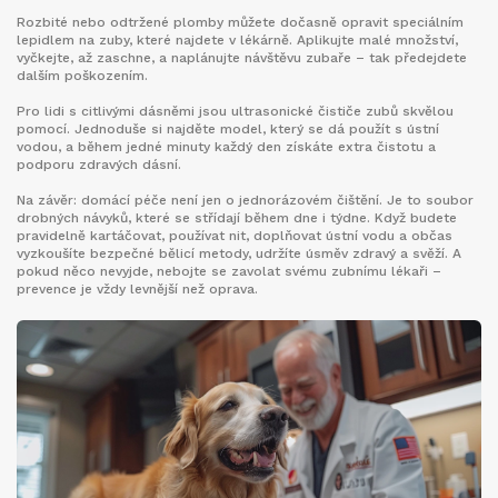
Rozbité nebo odtržené plomby můžete dočasně opravit speciálním
lepidlem na zuby, které najdete v lékárně. Aplikujte malé množství,
vyčkejte, až zaschne, a naplánujte návštěvu zubaře – tak předejdete
dalším poškozením.
Pro lidi s citlivými dásněmi jsou ultrasonické čističe zubů skvělou
pomocí. Jednoduše si najděte model, který se dá použít s ústní
vodou, a během jedné minuty každý den získáte extra čistotu a
podporu zdravých dásní.
Na závěr: domácí péče není jen o jednorázovém čištění. Je to soubor
drobných návyků, které se střídají během dne i týdne. Když budete
pravidelně kartáčovat, používat nit, doplňovat ústní vodu a občas
vyzkoušíte bezpečné bělicí metody, udržíte úsměv zdravý a svěží. A
pokud něco nevyjde, nebojte se zavolat svému zubnímu lékaři –
prevence je vždy levnější než oprava.