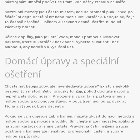
nástroj vám umožní podívat se i tam, kde běžný zrcadlo neukáže.
Mezizubní mezery jsou často místem, kde se hromadí plak. Ihned po
čištění si dejte dentální nit nebo mezizubní kartáček. Nebojte se, že je
to časově náročné – během 30 sekund denně ušetříte budoucí
záchvaty bolesti.
Účinné doplňky, jako je ústní voda, mohou pomoci zlikvidovat
bakterie, které si kartáček nezvládne. Vyberte si variantu bez
alkoholu, aby nedošlo k vysušení úst.
Domácí úpravy a speciální
ošetření
Chcete mít bělejší zuby, ale nevyhledáváte zubaře? Existuje několik
bezpečných metod. Bělicí proužky fungují, pokud dodržíte návod a
nepřeháníte dobu nošení. Přirozenější varianta je pastová směs s
jedlou sodou a citronovou šťávou – použití jen jednou až dvakrát
týdně a výsledek bude decentní.
Pokud se vám objevuje zubní kámen, můžete zkusit domácí metodu s
jedlou sodou a peroxidem vodíku. Smíchejte malé množství, aplikujte
na zubní kartáček a jemně čistěte. Pravidelná ústní hygiena a ruční
odstranění kamene ale nenahradí profesionální čištění u zubaře
jednou za půl roku.