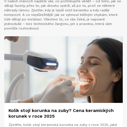
V našich článcích najdete vše, co potřebujete vědět – od toho, jak se
dělají fazety, přes to, jak dlouho vydrží, až po to, proč se některé
náhrady lámou. Zjistíte, kdy je lepší volit keramiku a kdy raději
kompozit. A co nejdůležitější: jak se vyhnout běžným chybám, které
lidé dělají po instalaci. Všechno to, co vás čeká, je napsané
jednoduše – bez technického žargonu, jen s pravdou, která vám
pomůže rozhodnout.
Kolik stojí korunka na zuby? Cena keramických
korunek v roce 2025
Zjistěte, kolik stojí keramická korunka na zuby v roce 2025, jaké