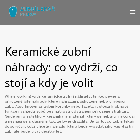
Keramické zubní
náhrady: co vydrží, co
stojí a kdy je volit
When working with
keramické zubní náhrady
,
tenké, pevné a
přirozeně bílé náhrady, které nahrazují poškozené nebo chybějící
zuby
. Also known as
zubní korunky nebo fazety
, it
slouží k obnově
funkce i vzhledu zubů bez nutnosti odstranění přirozené struktury
.
Nejde jen o estetiku – keramika je materiál, který se nebarví, nekorozi
a nesnáší se s dásněmi tak, že by je dráždila. Je to to, co zubní lékaři
doporučují, když chcete náhradu, která bude vypadat jako váš vlastní
zub, ale bude trvat desítky let.