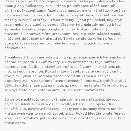
Co se skrývá pod tímto pojmem?
zubní korunky
jsou plné kryty, které
obalují celý poškozený zub – třeba po kořenové léčbě nebo při
silném poškození.
zubní fazety
jsou naopak jen tenké plátky, které se
nalepí na přední zuby, když chcete jen zlepšit barvu, tvar nebo uzavřít
mezery. A
zubní protézy
– třeba můstky – jsou pak řešení, kdy chybí
jeden nebo více zubů za sebou. Všechny tyto náhrady mohou být z
keramiky, ale ne vždy je to nejlepší volba. Pokud máte silný
bruxismus, keramika může prasknout. Pokud je vaše dáseně tenká,
může být vidět šedý okraj pod ní. To vše se ale dá vyřešit předem –
stačí, když si s lékařem promluvíte o vašich návycích, stravě a
očekáváních.
Trvanlivost? U správně vybraných a správně nasazených keramických
náhrad se počítá s 15 až 25 lety. Ale to neznamená, že je můžete
zapomenout. Čistíte je stejně jako přirozené zuby – kartáčkem, nití,
možná i ústní sprchou. Pokud máte můstek, musíte se naučit čistit
pod ním – jinak se pod ním začne hromadit kámen a zanikne i
podpůrný zub. A nezapomeňte na pravidelné kontroly. Největší chyba?
Věřit, že když je náhrada na místě, už se o ni nestaráte. To je jako říct,
že když máte nové kolo na autě, už nechcete mazat řetěz.
Co se týče nákladů, keramické náhrady nejsou nejlevnější, ale jsou
nejdelší. Bělení zubů vám dá jen světlejší barvu – ne opraví díru,
nezvětší zub, nevyrovná mezery. Fazety nebo korunky vám to umožní
– a zároveň vám to nezničí zbytek zubu. Pokud hledáte trvalé řešení,
které vám nezakáže jíst jablko, kávu nebo čokoládu, keramika je ta
pravá cesta.