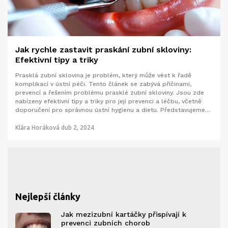
Jak rychle zastavit praskání zubní skloviny:
Efektivní tipy a triky
Prasklá zubní sklovina je problém, který může vést k řadě
komplikací v ústní péči. Tento článek se zabývá příčinami,
prevencí a řešením problému prasklé zubní skloviny. Jsou zde
nabízeny efektivní tipy a triky pro její prevenci a léčbu, včetně
doporučení pro správnou ústní hygienu a dietu. Představujeme
rozmanité metody, jak opravit a chránit zubní sklovinu pro
zdravý úsměv.
Klára Horáková
dub 2, 2024
Nejlepší články
Jak mezizubní kartáčky přispívají k
prevenci zubních chorob