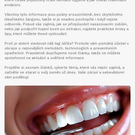
které české pojišťovny hradí dentální hygienu a jak získat maximální
podporu.
Všechny tyto informace jsou psány srozumitelně, bez zbytečného
lékařského žargonu, takže si je snadno pochopíte i když nejste
odborník. Pokud vás zajímá, jak se přizpůsobit nasazovacím zubům,
nebo jak podpořit hojení kosti po extrakci, najdete praktické kroky a
tipy, které můžete ihned vyzkoušet.
Proč je dobré sledovat náš tag
léčba
? Protože vám pomáhá zůstat v
obraze o nejnovějších metodách, technologiích a preventivních
opatřeních. Pravidelně doplňujeme nové články, takže se můžete
spolehnout na aktuální a ověřené informace.
Projděte si seznam článků, vyberte téma, které vás nejvíc zajímá, a
začněte se starat o svůj úsměv už dnes. Vaše zdraví a sebevědomí
vám poděkují.