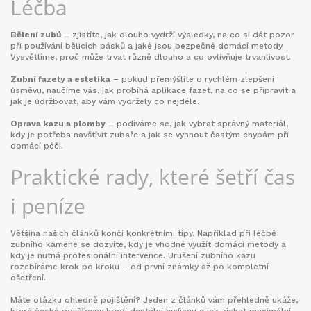
Léčba
Bělení zubů
– zjistíte, jak dlouho vydrží výsledky, na co si dát pozor
při používání bělicích pásků a jaké jsou bezpečné domácí metody.
Vysvětlíme, proč může trvat různě dlouho a co ovlivňuje trvanlivost.
Zubní fazety a estetika
– pokud přemýšlíte o rychlém zlepšení
úsměvu, naučíme vás, jak probíhá aplikace fazet, na co se připravit a
jak je údržbovat, aby vám vydržely co nejdéle.
Oprava kazu a plomby
– podíváme se, jak vybrat správný materiál,
kdy je potřeba navštívit zubaře a jak se vyhnout častým chybám při
domácí péči.
Praktické rady, které šetří čas
i peníze
Většina našich článků končí konkrétními tipy. Například při léčbě
zubního kamene se dozvíte, kdy je vhodné využít domácí metody a
kdy je nutná profesionální intervence. Urušení zubního kazu
rozebíráme krok po kroku – od první známky až po kompletní
ošetření.
Máte otázku ohledně pojištění? Jeden z článků vám přehledně ukáže,