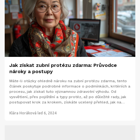
Jak získat zubní protézu zdarma: Průvodce
nároky a postupy
Máte-li otázky ohledně nároku na zubní protézu zdarma, tento
článek poskytuje podrobné informace o podmínkách, kritériích a
procesu, jak získat tuto významnou zdravotní výhodu. Od
vysvětlení, přes pojištění a typy protéz, až po důležité rady, jak
postupovat krok za krokem, získáte ucelený přehled, jak na
tomto poli úspěšně navigovat a zlepšit svou kvalitu života.
Klára Horáková
led 6, 2024