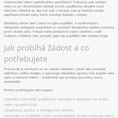
onemocnění nebo nadměrnému opotřebení. Pokud je zub vytržen
nebo se po dlouhodobé ústavě zlomil, pojišťovna obvykle uzná
náhradu. Důležité je, aby byl zub v oblasti, kde je funkční ztráta –
například přední zuby, které ovlivňují žvýkání i vzhled.
Skutečný nárok také závisí na typu pojištění. V soukromých i
některých veřejných pojistkách je součástí dentálního balíčku ochrana
proti ztrátě zubu. Pokud máte předchozí zubní ošetření v naší
ordinaci, můžeme vám poradit, jaký typ pojištění vám nejlépe kryje.
Jak probíhá žádost a co
potřebujete
První krok je domluvit se se zubním lékařem. Lékař vám provede
vyšetření, udělá rentgen a vypracuje
lékařskou zprávu
, kde popíše stav
zubu a navrhne řešení – konkrétně typ protézy (korunka, most,
implantát).
Potom potřebujete tyto papíry:
Vyplněný formulář pojišťovny (obvykle k dispozici na webu
nebo na pobočce).
Lékařskou zprávu a rentgenové snímky.
Potvrzení o pojištění a jeho podmínkách (kopie smlouvy nebo