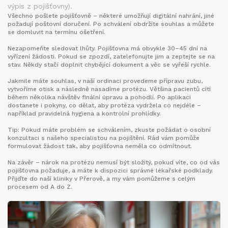
výpis z pojišťovny).
Všechno pošlete pojišťovně – některé umožňují digitální nahrání, jiné
požadují poštovní doručení. Po schválení obdržíte souhlas a můžete
se domluvit na termínu ošetření.
Nezapomeňte sledovat lhůty. Pojišťovna má obvykle 30–45 dní na
vyřízení žádosti. Pokud se zpozdí, zatelefonujte jim a zeptejte se na
stav. Někdy stačí doplnit chybějící dokument a věc se vyřeší rychle.
Jakmile máte souhlas, v naší ordinaci provedeme přípravu zubu,
vytvoříme otisk a následně nasadíme protézu. Většina pacientů cítí
během několika návštěv finální úpravu a pohodlí. Po aplikaci
dostanete i pokyny, co dělat, aby protéza vydržela co nejdéle –
například pravidelná hygiena a kontrolní prohlídky.
Tip: Pokud máte problém se schválením, zkuste požádat o osobní
konzultaci s našeho specialistou na pojištění. Rád vám pomůže
formulovat žádost tak, aby pojišťovna neměla co odmítnout.
Na závěr – nárok na protézu nemusí být složitý, pokud víte, co od vás
pojišťovna požaduje, a máte k dispozici správné lékařské podklady.
Přijďte do naší kliniky v Přerově, a my vám pomůžeme s celým
procesem od A do Z.