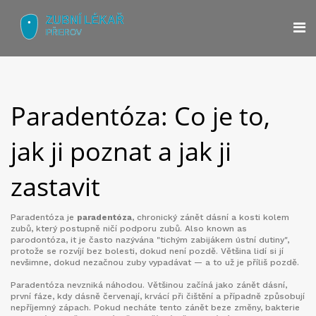
Paradentóza: Co je to,
jak ji poznat a jak ji
zastavit
Paradentóza je
paradentóza
,
chronický zánět dásní a kosti kolem
zubů, který postupně ničí podporu zubů
. Also known as
parodontóza
, it je často nazývána "tichým zabijákem ústní dutiny",
protože se rozvíjí bez bolesti, dokud není pozdě
. Většina lidí si jí
nevšimne, dokud nezačnou zuby vypadávat — a to už je příliš pozdě.
Paradentóza nevzniká náhodou. Většinou začíná jako
zánět dásní
,
první fáze, kdy dásně červenají, krvácí při čištění a případně způsobují
nepříjemný zápach
. Pokud necháte tento zánět beze změny, bakterie