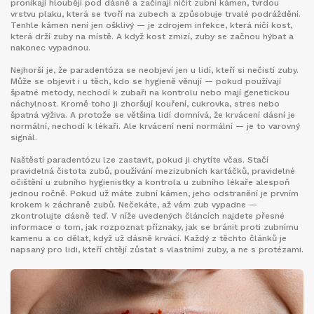
pronikají hlouběji pod dásně a začínají ničit
zubní kámen
,
tvrdou
vrstvu plaku, která se tvoří na zubech a způsobuje trvalé podráždění
.
Tenhle kámen není jen ošklivý — je zdrojem infekce, která ničí kost,
která drží zuby na místě. A když kost zmizí, zuby se začnou hýbat a
nakonec vypadnou.
Nejhorší je, že paradentóza se neobjeví jen u lidí, kteří si nečistí zuby.
Může se objevit i u těch, kdo se hygieně věnují — pokud používají
špatné metody, nechodí k zubaři na kontrolu nebo mají genetickou
náchylnost. Kromě toho ji zhoršují kouření, cukrovka, stres nebo
špatná výživa. A protože se většina lidí domnívá, že krvácení dásní je
normální, nechodí k lékaři. Ale krvácení není normální — je to varovný
signál.
Naštěstí paradentózu lze zastavit, pokud ji chytíte včas. Stačí
pravidelná čistota zubů, používání mezizubních kartáčků, pravidelné
očištění u zubního hygienistky a kontrola u zubního lékaře alespoň
jednou ročně. Pokud už máte zubní kámen, jeho odstranění je prvním
krokem k záchraně zubů. Nečekáte, až vám zub vypadne —
zkontrolujte dásně teď. V níže uvedených článcích najdete přesné
informace o tom, jak rozpoznat příznaky, jak se bránit proti zubnímu
kamenu a co dělat, když už dásně krvácí. Každý z těchto článků je
napsaný pro lidi, kteří chtějí zůstat s vlastními zuby, a ne s protézami.