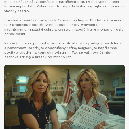
mezizubní kartáčky pomáhají odstraňovat plak i v těsných místech
kolem implantátu. Pokud vám to připadá těžké, zeptejte se zubaře na
vhodný nástroj.
Správná strava také přispívá k úspěšnému hojení. Dostatek vitamínu
C, D a vápníku podpoří tvorbu kostní hmoty. Vyhýbejte se
nadměrnému množství cukru a kyselých nápojů, které mohou ohrozit
zdraví dásní.
Na závěr – péče po implantaci není složitá, ale vyžaduje pravidelnost
a pozornost. Dodržujte doporučený režim, neignorujte nepříjemné
pocity a chodte na kontrolní vyšetření. Tak se váš nový úsměv
zachová zdravý a krásný po mnoho let.