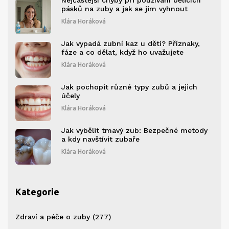
Nejčastější chyby při používání bělicích
pásků na zuby a jak se jim vyhnout
Klára Horáková
Jak vypadá zubní kaz u dětí? Příznaky,
fáze a co dělat, když ho uvažujete
Klára Horáková
Jak pochopit různé typy zubů a jejich
účely
Klára Horáková
Jak vybělit tmavý zub: Bezpečné metody
a kdy navštívit zubaře
Klára Horáková
Kategorie
Zdraví a péče o zuby
(277)