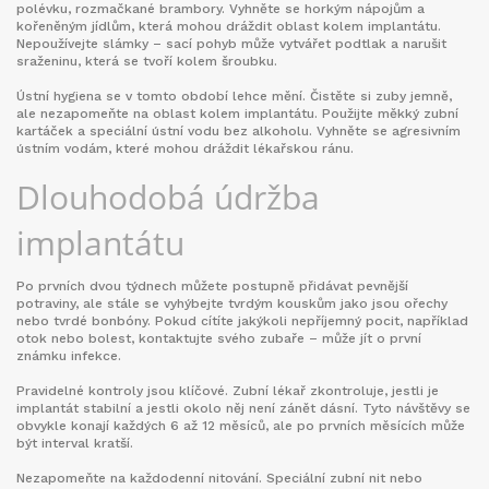
polévku, rozmačkané brambory. Vyhněte se horkým nápojům a
kořeněným jídlům, která mohou dráždit oblast kolem implantátu.
Nepoužívejte slámky – sací pohyb může vytvářet podtlak a narušit
sraženinu, která se tvoří kolem šroubku.
Ústní hygiena se v tomto období lehce mění. Čistěte si zuby jemně,
ale nezapomeňte na oblast kolem implantátu. Použijte měkký zubní
kartáček a speciální ústní vodu bez alkoholu. Vyhněte se agresivním
ústním vodám, které mohou dráždit lékařskou ránu.
Dlouhodobá údržba
implantátu
Po prvních dvou týdnech můžete postupně přidávat pevnější
potraviny, ale stále se vyhýbejte tvrdým kouskům jako jsou ořechy
nebo tvrdé bonbóny. Pokud cítíte jakýkoli nepříjemný pocit, například
otok nebo bolest, kontaktujte svého zubaře – může jít o první
známku infekce.
Pravidelné kontroly jsou klíčové. Zubní lékař zkontroluje, jestli je
implantát stabilní a jestli okolo něj není zánět dásní. Tyto návštěvy se
obvykle konají každých 6 až 12 měsíců, ale po prvních měsících může
být interval kratší.
Nezapomeňte na každodenní nitování. Speciální zubní nit nebo