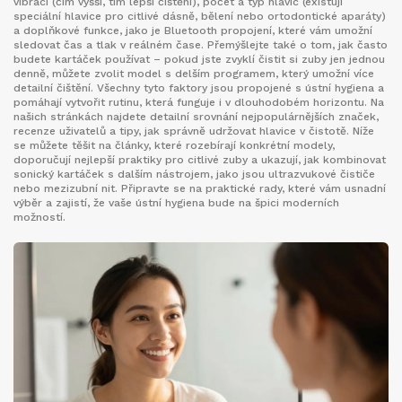
vibrací (čím vyšší, tím lepší čištění), počet a typ hlavic (existují
speciální hlavice pro citlivé dásně, bělení nebo ortodontické aparáty)
a doplňkové funkce, jako je Bluetooth propojení, které vám umožní
sledovat čas a tlak v reálném čase. Přemýšlejte také o tom, jak často
budete kartáček používat – pokud jste zvyklí čistit si zuby jen jednou
denně, můžete zvolit model s delším programem, který umožní více
detailní čištění. Všechny tyto faktory jsou propojené s
ústní hygiena
a
pomáhají vytvořit rutinu, která funguje i v dlouhodobém horizontu. Na
našich stránkách najdete detailní srovnání nejpopulárnějších značek,
recenze uživatelů a tipy, jak správně udržovat hlavice v čistotě. Níže
se můžete těšit na články, které rozebírají konkrétní modely,
doporučují nejlepší praktiky pro citlivé zuby a ukazují, jak kombinovat
sonický kartáček s dalším nástrojem, jako jsou ultrazvukové čističe
nebo mezizubní nit. Připravte se na praktické rady, které vám usnadní
výběr a zajistí, že vaše ústní hygiena bude na špici moderních
možností.