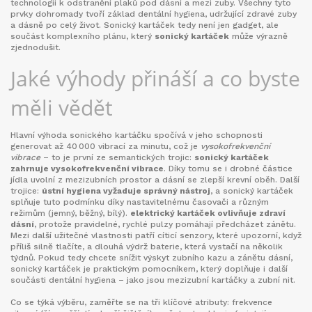
technologii k odstranění plaků pod dásní a mezi zuby. Všechny tyto
prvky dohromady tvoří základ
dentální hygiena
, udržující zdravé zuby
a dásně po celý život
. Sonický kartáček tedy není jen gadget, ale
součást komplexního plánu, který
sonický kartáček
může výrazně
zjednodušit.
Jaké výhody přináší a co byste
měli vědět
Hlavní výhoda sonického kartáčku spočívá v jeho schopnosti
generovat až 40 000 vibrací za minutu, což je
vysokofrekvenční
vibrace
– to je první ze semantických trojic:
sonický kartáček
zahrnuje vysokofrekvenční vibrace
. Díky tomu se i drobné částice
jídla uvolní z mezizubních prostor a dásní se zlepší krevní oběh. Další
trojice:
ústní hygiena vyžaduje správný nástroj
, a sonický kartáček
splňuje tuto podmínku díky nastavitelnému časovači a různým
režimům (jemný, běžný, bílý).
elektrický kartáček ovlivňuje zdraví
dásní
, protože pravidelné, rychlé pulzy pomáhají předcházet zánětu.
Mezi další užitečné vlastnosti patří cíticí senzory, které upozorní, když
příliš silně tlačíte, a dlouhá výdrž baterie, která vystačí na několik
týdnů. Pokud tedy chcete snížit výskyt zubního kazu a zánětu dásní,
sonický kartáček je praktickým pomocníkem, který doplňuje i další
součásti
dentální hygiena
– jako jsou mezizubní kartáčky a zubní nit.
Co se týká výběru, zaměřte se na tři klíčové atributy: frekvence