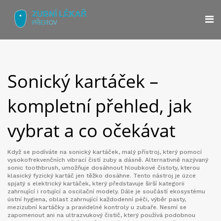
Sonický kartáček –
kompletní přehled, jak
vybrat a co očekávat
Když se podíváte na
sonický kartáček
,
malý přístroj, který pomocí
vysokofrekvenčních vibrací čistí zuby a dásně
. Alternativně nazývaný
sonic toothbrush
, umožňuje dosáhnout hloubkové čistoty, kterou
klasický fyzický kartáč jen těžko dosáhne
. Tento nástroj je úzce
spjatý s
elektrický kartáček
, který představuje širší kategorii
zahrnující i rotující a oscilační modely. Dále je součástí ekosystému
ústní hygiena
, oblast zahrnující každodenní péči, výběr pasty,
mezizubní kartáčky a pravidelné kontroly u zubaře
. Nesmí se
zapomenout ani na
ultrazvukový čistič
, který používá podobnou