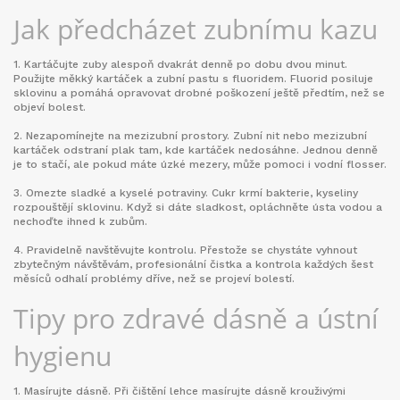
Jak předcházet zubnímu kazu
1. Kartáčujte zuby alespoň dvakrát denně po dobu dvou minut.
Použijte měkký kartáček a zubní pastu s fluoridem. Fluorid posiluje
sklovinu a pomáhá opravovat drobné poškození ještě předtím, než se
objeví bolest.
2. Nezapomínejte na mezizubní prostory. Zubní nit nebo mezizubní
kartáček odstraní plak tam, kde kartáček nedosáhne. Jednou denně
je to stačí, ale pokud máte úzké mezery, může pomoci i vodní flosser.
3. Omezte sladké a kyselé potraviny. Cukr krmí bakterie, kyseliny
rozpouštějí sklovinu. Když si dáte sladkost, opláchněte ústa vodou a
nechoďte ihned k zubům.
4. Pravidelně navštěvujte kontrolu. Přestože se chystáte vyhnout
zbytečným návštěvám, profesionální čistka a kontrola každých šest
měsíců odhalí problémy dříve, než se projeví bolestí.
Tipy pro zdravé dásně a ústní
hygienu
1. Masírujte dásně. Při čištění lehce masírujte dásně krouživými