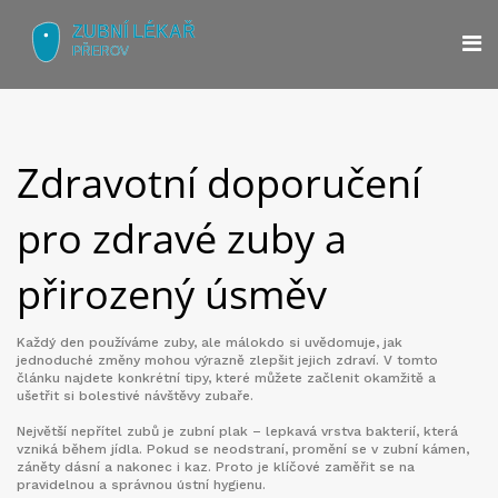
Zdravotní doporučení
pro zdravé zuby a
přirozený úsměv
Každý den používáme zuby, ale málokdo si uvědomuje, jak
jednoduché změny mohou výrazně zlepšit jejich zdraví. V tomto
článku najdete konkrétní tipy, které můžete začlenit okamžitě a
ušetřit si bolestivé návštěvy zubaře.
Největší nepřítel zubů je zubní plak – lepkavá vrstva bakterií, která
vzniká během jídla. Pokud se neodstraní, promění se v zubní kámen,
záněty dásní a nakonec i kaz. Proto je klíčové zaměřit se na
pravidelnou a správnou ústní hygienu.