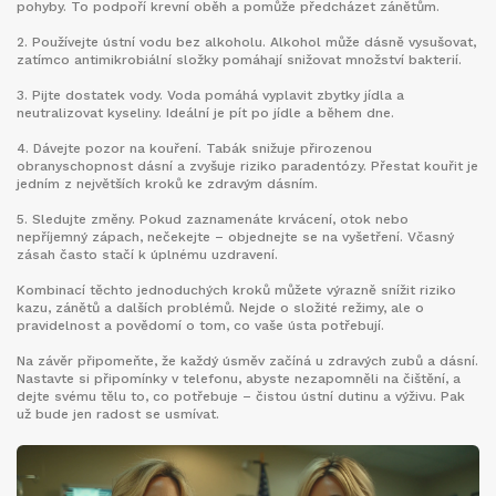
pohyby. To podpoří krevní oběh a pomůže předcházet zánětům.
2. Používejte ústní vodu bez alkoholu. Alkohol může dásně vysušovat,
zatímco antimikrobiální složky pomáhají snižovat množství bakterií.
3. Pijte dostatek vody. Voda pomáhá vyplavit zbytky jídla a
neutralizovat kyseliny. Ideální je pít po jídle a během dne.
4. Dávejte pozor na kouření. Tabák snižuje přirozenou
obranyschopnost dásní a zvyšuje riziko paradentózy. Přestat kouřit je
jedním z největších kroků ke zdravým dásním.
5. Sledujte změny. Pokud zaznamenáte krvácení, otok nebo
nepříjemný zápach, nečekejte – objednejte se na vyšetření. Včasný
zásah často stačí k úplnému uzdravení.
Kombinací těchto jednoduchých kroků můžete výrazně snížit riziko
kazu, zánětů a dalších problémů. Nejde o složité režimy, ale o
pravidelnost a povědomí o tom, co vaše ústa potřebují.
Na závěr připomeňte, že každý úsměv začíná u zdravých zubů a dásní.
Nastavte si připomínky v telefonu, abyste nezapomněli na čištění, a
dejte svému tělu to, co potřebuje – čistou ústní dutinu a výživu. Pak
už bude jen radost se usmívat.