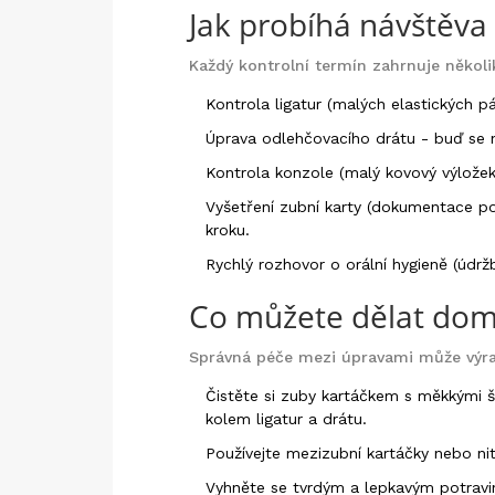
Jak probíhá návštěva
Každý kontrolní termín zahrnuje několik
Kontrola
ligatur
(
malých elastických pá
Úprava
odlehčovacího drátu
- buď se n
Kontrola
konzole
(
malý kovový výložek
Vyšetření
zubní karty
(
dokumentace po
kroku.
Rychlý rozhovor o
orální hygieně
(
údrž
Co můžete dělat dom
Správná péče mezi úpravami může výrazn
Čistěte si zuby kartáčkem s měkkými 
kolem ligatur a drátu.
Používejte mezizubní kartáčky nebo nit
Vyhněte se tvrdým a lepkavým potravi