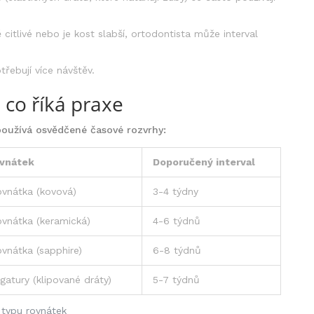
citlivé nebo je kost slabší, ortodontista může interval
řebují více návštěv.
 co říká praxe
používá osvědčené časové rozvrhy:
ovnátek
Doporučený interval
rovnátka (kovová)
3-4 týdny
rovnátka (keramická)
4-6 týdnů
ovnátka (sapphire)
6-8 týdnů
gatury (klipované dráty)
5-7 týdnů
 typu rovnátek