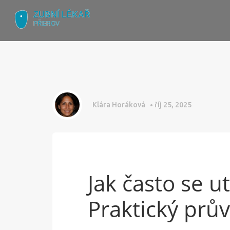
Klára Horáková
říj 25, 2025
Jak často se u
Praktický prů