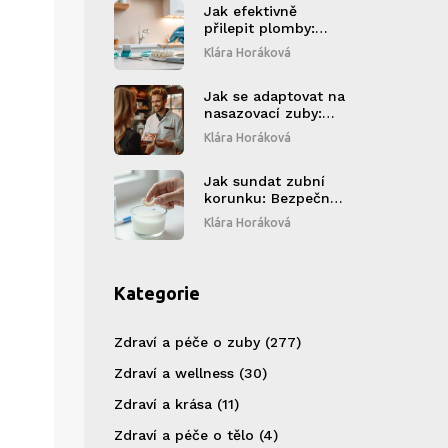
Jak efektivně
přilepit plomby:
Tipy a triky
Klára Horáková
Jak se adaptovat na
nasazovací zuby:
Praktické tipy a
Klára Horáková
rady
Jak sundat zubní
korunku: Bezpečné
metody a kdy se
Klára Horáková
obrátit na zubaře
Kategorie
Zdraví a péče o zuby
(277)
Zdraví a wellness
(30)
Zdraví a krása
(11)
Zdraví a péče o tělo
(4)