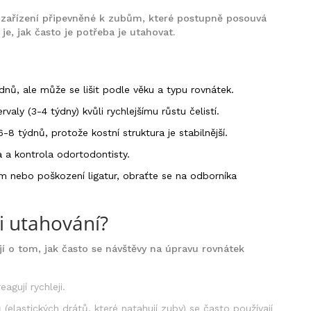
 zařízení připevněné k zubům, které postupně posouvá
je, jak často je potřeba je utahovat.
ýdnů, ale může se lišit podle věku a typu rovnátek.
ervaly (3-4 týdny) kvůli rychlejšímu růstu čelistí.
-8 týdnů, protože kostní struktura je stabilnější.
 a kontrola odortodontisty.
 nebo poškození ligatur, obraťte se na odborníka
i utahování?
jí o tom, jak často se návštěvy na úpravu rovnátek
eagují rychleji.
ů
(
elastických drátů, které natahují zuby
)
se často používají