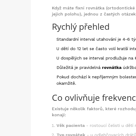
Když máte
fixní rovnátka
(
ortodontické
jejich polohu
)
, jednou z častých otázek 
Rychlý přehled
Standardní interval utahování je 4-6 t
U dětí do 12 let se často volí kratší int
U dospělých se interval prodlužuje na 6
Důležitá je pravidelná
rovnátka
údržba
Pokud dochází k nepříjemným bolestem
okamžitě.
Co ovlivňuje frekvenc
Existuje několik faktorů, které rozhodu
konají:
Věk pacienta
- rostoucí čelisti u dětí r
Typ rovnátek
- u
odlehčovacích drát