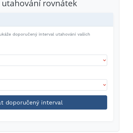
u utahování rovnátek
 ukáže doporučený interval utahování vašich
t doporučený interval