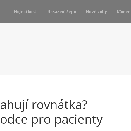
Hojení kosti
Nasazení čepu
Nové zuby
Kámen 
tahují rovnátka?
vodce pro pacienty