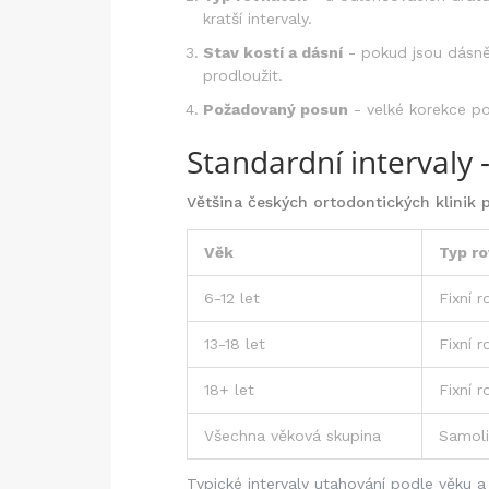
kratší intervaly.
Stav kostí a dásní
- pokud jsou dásně 
prodloužit.
Požadovaný posun
- velké korekce pot
Standardní intervaly -
Většina českých ortodontických klinik 
Věk
Typ r
6-12 let
Fixní 
13-18 let
Fixní 
18+ let
Fixní r
Všechna věková skupina
Samoli
Typické intervaly utahování podle věku a