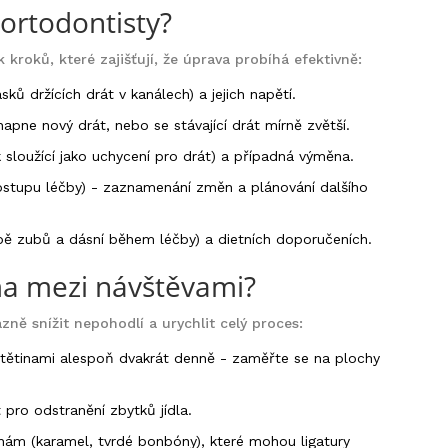
 ortodontisty?
 kroků, které zajišťují, že úprava probíhá efektivně:
sků držících drát v kanálech
)
a jejich napětí.
apne nový drát, nebo se stávající drát mírně zvětší.
 sloužící jako uchycení pro drát
)
a případná výměna.
stupu léčby
)
- zaznamenání změn a plánování dalšího
bě zubů a dásní během léčby
)
a dietních doporučeních.
a mezi návštěvami?
ě snížit nepohodlí a urychlit celý proces:
štětinami alespoň dvakrát denně - zaměřte se na plochy
 pro odstranění zbytků jídla.
nám (karamel, tvrdé bonbóny), které mohou ligatury