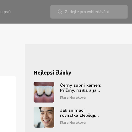
u psů
Nejlepší články
Černý zubní kámen:
Příčiny, rizika a jak
se ho zbavit
Klára Horáková
Jak snímací
rovnátka zlepšují
kvalitu života:
Klára Horáková
Komfort, vzhled a
důvěra