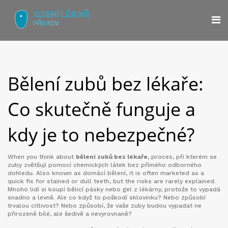
Bělení zubů bez lékaře:
Co skutečně funguje a
kdy je to nebezpečné?
When you think about
bělení zubů bez lékaře
,
proces, při kterém se
zuby zvětšují pomocí chemických látek bez přímého odborného
dohledu
. Also known as
domácí bělení
, it is often marketed as a
quick fix for stained or dull teeth, but the risks are rarely explained.
Mnoho lidí si koupí bělicí pásky nebo gel z lékárny, protože to vypadá
snadno a levně. Ale co když to poškodí sklovinku? Nebo způsobí
trvalou citlivost? Nebo způsobí, že vaše zuby budou vypadat ne
přirozeně bílé, ale šedivě a nevyrovnaně?