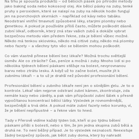
Na trhu je spousta produktů – od bělicích pásek po přírodní metody
jako baking soda nebo kokosový olej. Ale
bělicí pásky na zuby
,
tenké
pruhy s peroxidem, které se nalepí na zuby na několik hodin
fungují
jen na povrchových skvrnách – například od kávy nebo tabáku.
Neodstraní vnitřní tmavnutí způsobené léky, starými plomby nebo
genetikou. A pokud je používáte příliš často, můžete poškodit dásně.
zubní lékař
,
odborník, který zná stav vašich zubů a dokáže vybrat
bezpečnou metodu
vám předem řekne, zda je bělení vůbec možné.
Někdo má tenkou sklovinku, někdo má citlivé zuby, někdo má plomby
nebo fazety – a všechny tyto věci se bělením mohou poškodit.
Co vám vlastně přinese bělení bez lékaře? Možná trochu světlejší
úsměv. Ale co ztrácíte? Čas, peníze a možná i zuby. Mnoho lidí si po
několika týdnech bělení páskami stěžuje na bolest, nevyrovnanou
barvu nebo ztrátu lesku. A když už to začne bolet, musíte jít k
zubnímu lékaři – a to už je drahší než původní profesionální bělení.
Profesionální bělení u zubního lékaře není jen o silnějším gelu. Je to o
kontrole. Lékař vám nejprve odstraní zubní kámen, zkontroluje, zda
nemáte kazy nebo záněty, a pak vám přizpůsobí zubní šálek s přesně
vypočítanou koncentrací bělící látky. Výsledek je rovnoměrnější,
bezpečnější a trvá déle. A pokud máte zubní fazety nebo korunky, ví,
že je bělení nepřípustné – a řekne vám to hned.
Tady v Přerově vidíme každý týden lidi, kteří si po týdnu bělení
páskami přišli s bolestí, nebo s tím, že jim jedna skupina zubů bělá a
druhá ne. To není běžný případ. Je to výsledek neznalosti. Neexistuje
žádný bezpečný způsob, jak bělit zuby doma, který by nahradil