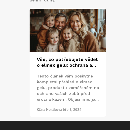
denní rutiny.
Vše, co potřebujete vědět
o elmex gelu: ochrana a
péče o vaše zuby
Tento článek vám poskytne
kompletní přehled o elmex
gelu, produktu zaměřeném na
ochranu vašich zubů před
erozí a kazem. Objasníme, jak
funguje, pro koho je vhodný a
Klára Horáková
bře 5, 2024
jak ho správně používat.
Dozvíte se také o jeho
unikátních složkách a jak vám
tento gel může pomoci udržet