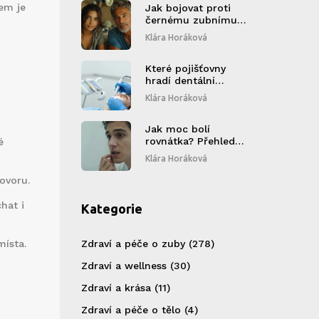
kem je
Jak bojovat proti
černému zubnímu
kameni: Preventivní
Klára Horáková
metody a tipy
Které pojišťovny
hradí dentální
hygienu v roce
Klára Horáková
2026? Kompletní
přehled
Jak moc bolí
rovnátka? Přehled
é
bolesti, tipy na
Klára Horáková
úlevu a srovnání s
facety
ovoru.
hat i
Kategorie
místa.
Zdraví a péče o zuby
(278)
Zdraví a wellness
(30)
Zdraví a krása
(11)
Zdraví a péče o tělo
(4)