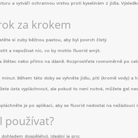
turu a vytváří ochrannou vrstvu proti kyselinám z jídla. Výsled
krok za krokem
stěte si zuby běžnou pastou, aby byl povrch čistý.
stit a nepožívat nic, co by mohlo fluorid smýt.
na štětec nebo přímo na dásně. Rozprostřete rovnoměrně po cel
 minut. Během této doby se vyhněte jídlu, pití (kromě vody) a h
ete ústa vypláchnout, ale pokud to není nutné, můžete gel nec
pláchněte je po aplikaci, aby se fluorid nedostal na nežádoucí 
l používat?
s dohledem dospělého). Ideální je pro: