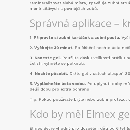
remineralizovat slabá místa, zpevňuje zubní struk
méně citlivých a pevnějších zubů.
Správná aplikace – 
1.
Připravte si zubní kartáček a zubní pastu.
Vyči
2.
Vyčkejte 30 minut.
Po čištění nechte ústa neči
3.
Naneste gel.
Použijte dávku velikosti hrášku 
čelisti, vyhněte se polknutí.
4.
Nechte působit.
Držte gel v ústech alespoň 30
5.
Vypláchněte ústa vodou.
Po uplynutí doby můž
delší dobu pro extra ochranu.
Tip: Pokud používáte brýle nebo zubní protézu, o
Kdo by měl Elmex ge
Elmex gel je vhodný pro dospělé i děti od 6 let (