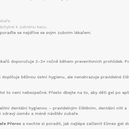
ubaře.
náchylné k zubnímu kazu.
 poraďte se nejdříve se svým zubním lékařem.
ékařů doporučuje 2–3× ročně během preventivních prohlídek. P
.
 doplňuje běžnou ústní hygienu, ale nenahrazuje pravidelné čiš
 to není nebezpečné. Přesto dbejte na to, aby děti gel po apli
itní dentální hygienou – pravidelným čištěním, dentální nití a
 zdravý úsměv a méně návštěv zubaře.
aře Přerov
a nechte si poradit, jak nejlépe začlenit Elmex gel d