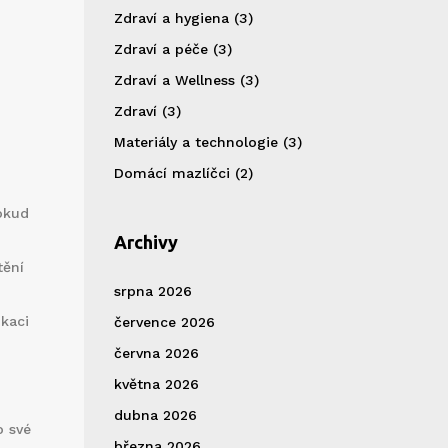
Zdraví a hygiena
(3)
Zdraví a péče
(3)
Zdraví a Wellness
(3)
Zdraví
(3)
Materiály a technologie
(3)
Domácí mazlíčci
(2)
okud
Archivy
tění
srpna 2026
kaci
července 2026
června 2026
května 2026
dubna 2026
o své
března 2026