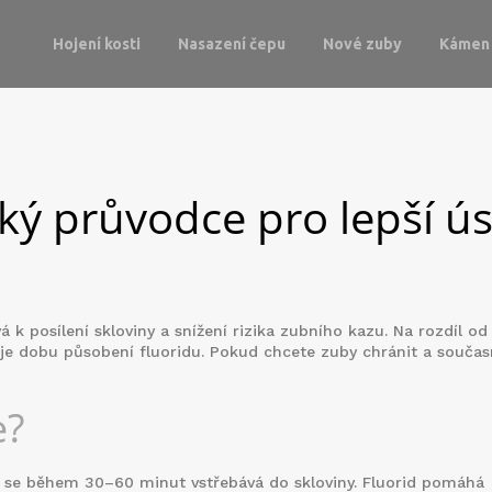
Hojení kosti
Nasazení čepu
Nové zuby
Kámen 
cký průvodce pro lepší ús
 k posílení skloviny a snížení rizika zubního kazu. Na rozdíl od
žuje dobu působení fluoridu. Pokud chcete zuby chránit a souča
e?
ý se během 30–60 minut vstřebává do skloviny. Fluorid pomáhá