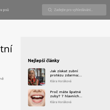
u psů
tní
Nejlepší články
Jak získat zubní
protézu zdarma:
sně
Průvodce nároky a
Klára Horáková
postupy
Proč máte špatné
zuby? 7 hlavních
příčin a jak je
Klára Horáková
opravit