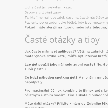
Lidi s častým výskytem kazu.
Osoby s citlivými zuby.
Ty, kteří nemají dostatek času na časté návštěvy z
Pacienty po ortodontické léčbě, kdy jsou mezery 
Pokud máte alergii na fluorid nebo jste těhotná,
Časté otázky a tipy
Jak často mám gel aplikovat?
Většina zubních l
máte vysoké riziko kazu, může být interval kratší
Lze gel použít jako náhradu zubní pasty?
Ne. Gel
zubů pastou.
Co když náhodou spolknu gel?
V menším množství
nepolykaly.
Pro maximální účinek kombinujte Elmex gel s kval
očistným ústním vodám. Tím získáte dlouhodobě
Máte další otázky? Přijďte k nám do
Zubního lék