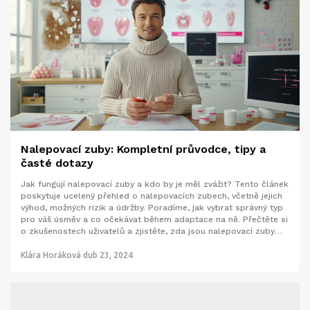
Nalepovací zuby: Kompletní průvodce, tipy a
časté dotazy
Jak fungují nalepovací zuby a kdo by je měl zvážit? Tento článek
poskytuje ucelený přehled o nalepovacích zubech, včetně jejich
výhod, možných rizik a údržby. Poradíme, jak vybrat správný typ
pro váš úsměv a co očekávat během adaptace na ně. Přečtěte si
o zkušenostech uživatelů a zjistěte, zda jsou nalepovací zuby
vhodné i pro vás.
Klára Horáková
dub 23, 2024