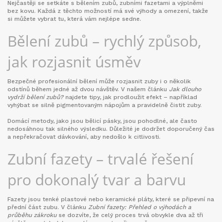
Nejčastěji se setkáte s bělením zubů, zubními fazetami a výplněmi
bez kovu. Každá z těchto možností má své výhody a omezení, takže
si můžete vybrat tu, která vám nejlépe sedne.
Bělení zubů – rychlý způsob,
jak rozjasnit úsměv
Bezpečné profesionální bělení může rozjasnit zuby i o několik
odstínů během jedné až dvou návštěv. V našem článku
Jak dlouho
vydrží bělení zubů?
najdete tipy, jak prodloužit efekt – například
vyhýbat se silně pigmentovaným nápojům a pravidelně čistit zuby.
Domácí metody, jako jsou bělicí pásky, jsou pohodlné, ale často
nedosáhnou tak silného výsledku. Důležité je dodržet doporučený čas
a nepřekračovat dávkování, aby nedošlo k citlivosti.
Zubní fazety – trvalé řešení
pro dokonalý tvar a barvu
Fazety jsou tenké plastové nebo keramické pláty, které se připevní na
přední část zubu. V článku
Zubní fazety: Přehled o výhodách a
průběhu zákroku
se dozvíte, že celý proces trvá obvykle dva až tři