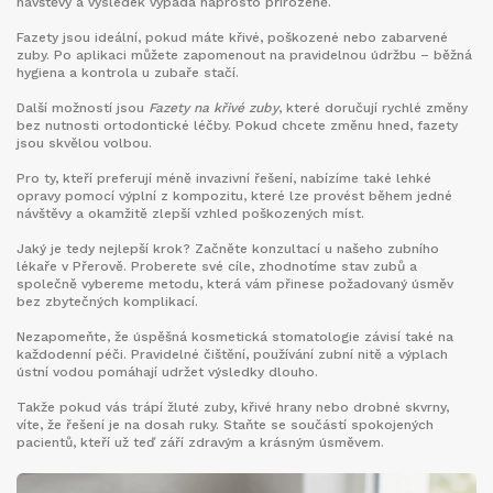
návštěvy a výsledek vypadá naprosto přirozeně.
Fazety jsou ideální, pokud máte křivé, poškozené nebo zabarvené
zuby. Po aplikaci můžete zapomenout na pravidelnou údržbu – běžná
hygiena a kontrola u zubaře stačí.
Další možností jsou
Fazety na křivé zuby
, které doručují rychlé změny
bez nutnosti ortodontické léčby. Pokud chcete změnu hned, fazety
jsou skvělou volbou.
Pro ty, kteří preferují méně invazivní řešení, nabízíme také lehké
opravy pomocí výplní z kompozitu, které lze provést během jedné
návštěvy a okamžitě zlepší vzhled poškozených míst.
Jaký je tedy nejlepší krok? Začněte konzultací u našeho zubního
lékaře v Přerově. Proberete své cíle, zhodnotíme stav zubů a
společně vybereme metodu, která vám přinese požadovaný úsměv
bez zbytečných komplikací.
Nezapomeňte, že úspěšná kosmetická stomatologie závisí také na
každodenní péči. Pravidelné čištění, používání zubní nitě a výplach
ústní vodou pomáhají udržet výsledky dlouho.
Takže pokud vás trápí žluté zuby, křivé hrany nebo drobné skvrny,
víte, že řešení je na dosah ruky. Staňte se součástí spokojených
pacientů, kteří už teď září zdravým a krásným úsměvem.