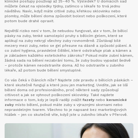
klinické postupy používají až 25–40 %. Výsledek? U domácích sad
můžete čekat na výsledky týdny, zatímco u lékaře to trvá jednu
návštěvu. Navíc, když máte citlivé zuby, křehkou sklovinku nebo
plomby, může bělení doma způsobit bolest nebo poškození, které
potom bude drahé opravit.
Největší riziko není v tom, že nebudou fungovat, ale v tom, že
bělicí
pásky na zuby
,
tenké samolepící pruhy s bělicím gelem, které se
aplikují na zuby
nekryjí všechny zuby rovnoměrně. Zůstávají bílé
mezery mezi zuby, nebo se gel přesune na dásně a způsobí pálení. A
co
zubní hygiena
,
pravidelné čištění, které odstraňuje plak a kámen a
je základem každého estetického zákroku
? Pokud máte zubní kámen,
žádná sada na bělení nezabrání tomu, že zuby budou vypadat šedivě
– protože kámen neodstraníte doma. Až ho odstraníte u zubního
lékaře, až potom bude bělení smysluplné.
Co vás čeká v článcích níže? Najdete zde pravdu o bělicích páskách –
které skutečně fungují a které jsou jen marketing. Uvidíte, jak se liší
bělení doma od profesionálního, proč některé sady způsobují
citlivost a jak se vyhnout poškození sklovinky. Také najdete
informace o tom, kdy je lepší raději zvážit
fazety
nebo
keramické
zuby
místo bělení, pokud máte zuby s výraznými skvrnami nebo
nepravidelným tvarem. Všechno to je napsané bez marketingových
hlášek – jen co skutečně víte, když jste u zubního lékaře v Přerově.