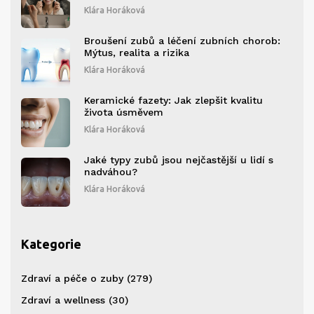
Klára Horáková
Broušení zubů a léčení zubních chorob:
Mýtus, realita a rizika
Klára Horáková
Keramické fazety: Jak zlepšit kvalitu
života úsměvem
Klára Horáková
Jaké typy zubů jsou nejčastější u lidí s
nadváhou?
Klára Horáková
Kategorie
Zdraví a péče o zuby
(279)
Zdraví a wellness
(30)