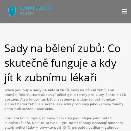
Sady na bělení zubů: Co
skutečně funguje a kdy
jít k zubnímu lékaři
When you buy a
sady na bělení zubů
,
sady na bělení zubů jsou
domácí řešení, která obsahují bělicí gel a formy pro zuby, často s LED
světlem
. Also known as
bělicí systémy pro domácnost
, it
může
zlepšit barvu zubů, ale neřeší základní problémy jako kámen, záněty
nebo poškozenou sklovinku
.
Spousta lidí si myslí, že sady z lékárny jsou stejné jako bělení u
zubního lékaře. Není to pravda. Tyto domácí sady obsahují mnohem
slabší bělicí látky – obvykle pod 10 % peroxidu vodíku – zatímco