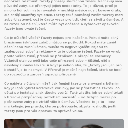
nedokáže odstranit, fazety přinášejí skutečnou změnu. Nechávají vám
původní zuby, ale překrývají jejich nedostatky. To je důvod, proč je
mnoho lidí volí místo rovnátek – nechtějí měsíce nosit kovové dráty,
ale chtějí okamžitý výsledek. Fazety také pomáhají zavřít mezery mezi
zuby (diastemy), což je často výzva pro lidi, kteří se stydí z úsměvu. A
na rozdíl od bělení, které může být dočasné a vyžadovat opakování,
fazety jsou trvalé řešení.
Co je důležité vědět? Fazety nejsou pro každého. Pokud máte silný
bruxismus (skřípání zubů), můžou se poškodit. Pokud máte zánět
dásní nebo zubní kámen, musíte to nejprve vyléčit. Nejsou to
„nalepovací zuby“ z reklamy – to je dočasné řešení. Fazety se vyrobí
podle vašich zubů, přesně se přizpůsobí a přilepí se chemicky.
Vyžadují stejnou péči jako vaše přirozené zuby – čištění, nitě a
návštěvy zubního lékaře. A když je někdo říká, že „fazety jsou jen pro
bohaté“, je to nesmysl. V Přerově je možné najít řešení, která se hodí
do rozpočtu a zároveň vypadají přirozeně.
Co najdete v článcích níže? Jak fungují fazety ve srovnání s bělením,
kdy je lepší vybrat keramické korunky, jak se připravit na zákrok, co
dělat po instalaci a jak dlouho vydrží. Také zjistíte, jak se zubní lékaři
v Přerově přizpůsobují potřebám pacientů – od tichých mezer po
poškozené zuby po ztrátě vůle k úsměvu. Všechno to je tu – bez
marketingu, jen pravda, kterou potřebujete, abyste rozhodli, jestli
fazety jsou pro vás opravdu ta správná volba.