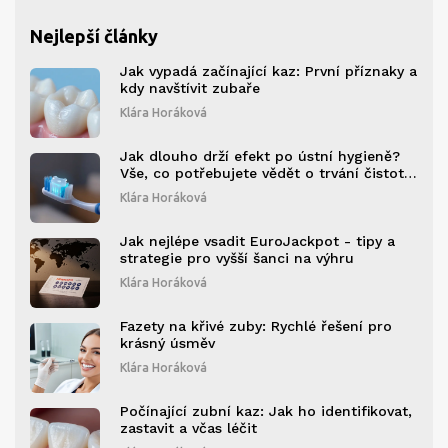
Nejlepší články
Jak vypadá začínající kaz: První příznaky a
kdy navštívit zubaře
Klára Horáková
Jak dlouho drží efekt po ústní hygieně?
Vše, co potřebujete vědět o trvání čistoty
zubů
Klára Horáková
Jak nejlépe vsadit EuroJackpot - tipy a
strategie pro vyšší šanci na výhru
Klára Horáková
Fazety na křivé zuby: Rychlé řešení pro
krásný úsměv
Klára Horáková
Počínající zubní kaz: Jak ho identifikovat,
zastavit a včas léčit