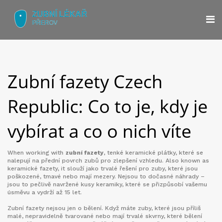
Zubní fazety Czech
Republic: Co to je, kdy je
vybírat a co o nich víte
When working with
zubní fazety
,
tenké keramické plátky, které se
nalepují na přední povrch zubů pro zlepšení vzhledu
. Also known as
keramické fazety
, it slouží jako trvalé řešení pro zuby, které jsou
poškozené, tmavé nebo mají mezery. Nejsou to dočasné náhrady –
jsou to pečlivě navržené kusy keramiky, které se přizpůsobí vašemu
úsměvu a vydrží až 15 let.
Zubní fazety nejsou jen o bělení. Když máte zuby, které jsou příliš
malé, nepravidelně tvarované nebo mají trvalé skvrny, které bělení