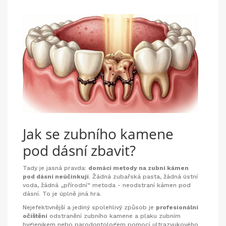
Jak se zubního kamene
pod dásní zbavit?
Tady je jasná pravda:
domácí metody na zubní kámen
pod dásní neúčinkují
. Žádná zubařská pasta, žádná ústní
voda, žádná „přírodní“ metoda - neodstraní kámen pod
dásní. To je úplně jiná hra.
Nejefektivnější a jediný spolehlivý způsob je
profesionální
očištění
odstranění zubního kamene a plaku zubním
hygienikem nebo parodontologem pomocí ultrazvukového