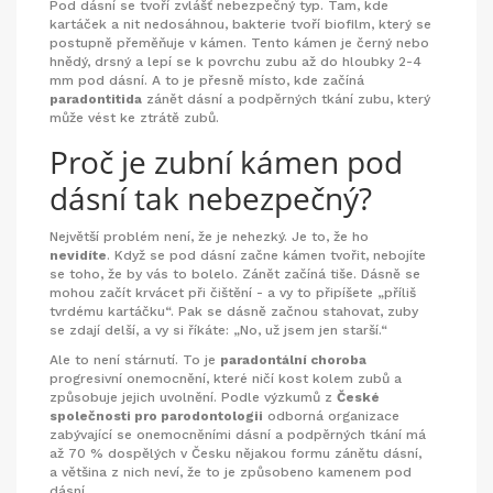
Pod dásní se tvoří zvlášť nebezpečný typ. Tam, kde
kartáček a nit nedosáhnou, bakterie tvoří biofilm, který se
postupně přeměňuje v kámen. Tento kámen je černý nebo
hnědý, drsný a lepí se k povrchu zubu až do hloubky 2-4
mm pod dásní. A to je přesně místo, kde začíná
paradontitida
zánět dásní a podpěrných tkání zubu, který
může vést ke ztrátě zubů
.
Proč je zubní kámen pod
dásní tak nebezpečný?
Největší problém není, že je nehezký. Je to, že ho
nevidíte
. Když se pod dásní začne kámen tvořit, nebojíte
se toho, že by vás to bolelo. Zánět začíná tiše. Dásně se
mohou začít krvácet při čištění - a vy to připíšete „příliš
tvrdému kartáčku“. Pak se dásně začnou stahovat, zuby
se zdají delší, a vy si říkáte: „No, už jsem jen starší.“
Ale to není stárnutí. To je
paradontální choroba
progresivní onemocnění, které ničí kost kolem zubů a
způsobuje jejich uvolnění
. Podle výzkumů z
České
společnosti pro parodontologii
odborná organizace
zabývající se onemocněními dásní a podpěrných tkání
má
až 70 % dospělých v Česku nějakou formu zánětu dásní,
a většina z nich neví, že to je způsobeno kamenem pod
dásní.