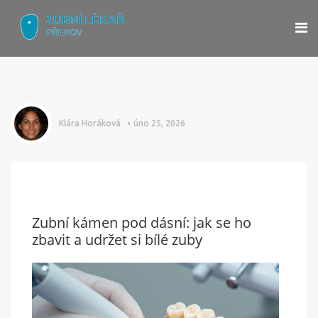
Klára Horáková
úno 25, 2026
Zubní kámen pod dásní: jak se ho
zbavit a udržet si bílé zuby