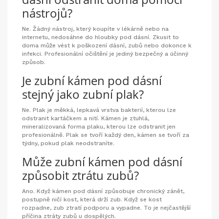
nástrojů?
Ne. Žádný nástroj, který koupíte v lékárně nebo na
internetu, nedosáhne do hloubky pod dásní. Zkusit to
doma může vést k poškození dásní, zubů nebo dokonce k
infekci. Profesionální očištění je jediný bezpečný a účinný
způsob.
Je zubní kámen pod dásní
stejný jako zubní plak?
Ne. Plak je měkká, lepkavá vrstva bakterií, kterou lze
odstranit kartáčkem a nití. Kámen je ztuhlá,
mineralizovaná forma plaku, kterou lze odstranit jen
profesionálně. Plak se tvoří každý den, kámen se tvoří za
týdny, pokud plak neodstraníte.
Může zubní kámen pod dásní
způsobit ztrátu zubů?
Ano. Když kámen pod dásní způsobuje chronický zánět,
postupně ničí kost, která drží zub. Když se kost
rozpadne, zub ztratí podporu a vypadne. To je nejčastější
příčina ztráty zubů u dospělých.