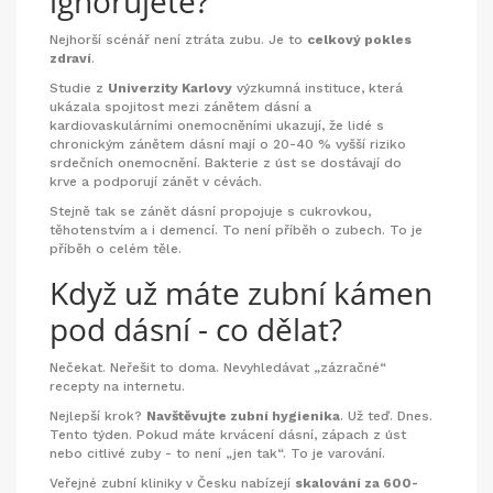
ignorujete?
Nejhorší scénář není ztráta zubu. Je to
celkový pokles
zdraví
.
Studie z
Univerzity Karlovy
výzkumná instituce, která
ukázala spojitost mezi zánětem dásní a
kardiovaskulárními onemocněními
ukazují, že lidé s
chronickým zánětem dásní mají o 20-40 % vyšší riziko
srdečních onemocnění. Bakterie z úst se dostávají do
krve a podporují zánět v cévách.
Stejně tak se zánět dásní propojuje s cukrovkou,
těhotenstvím a i demencí. To není příběh o zubech. To je
příběh o celém těle.
Když už máte zubní kámen
pod dásní - co dělat?
Nečekat. Neřešit to doma. Nevyhledávat „zázračné“
recepty na internetu.
Nejlepší krok?
Navštěvujte zubní hygienika
. Už teď. Dnes.
Tento týden. Pokud máte krvácení dásní, zápach z úst
nebo citlivé zuby - to není „jen tak“. To je varování.
Veřejné zubní kliniky v Česku nabízejí
skalování za 600-