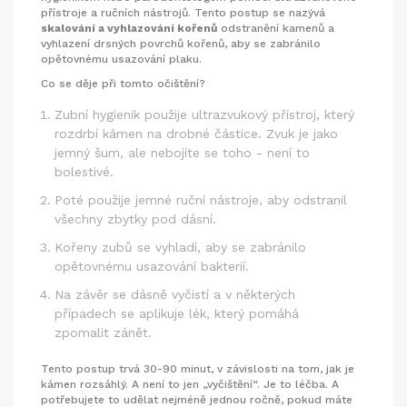
přístroje a ručních nástrojů
. Tento postup se nazývá
skalování a vyhlazování kořenů
odstranění kamenů a
vyhlazení drsných povrchů kořenů, aby se zabránilo
opětovnému usazování plaku
.
Co se děje při tomto očištění?
Zubní hygienik použije ultrazvukový přístroj, který
rozdrbí kámen na drobné částice. Zvuk je jako
jemný šum, ale nebojíte se toho - není to
bolestivé.
Poté použije jemné ruční nástroje, aby odstranil
všechny zbytky pod dásní.
Kořeny zubů se vyhladí, aby se zabránilo
opětovnému usazování bakterií.
Na závěr se dásně vyčistí a v některých
případech se aplikuje lék, který pomáhá
zpomalit zánět.
Tento postup trvá 30-90 minut, v závislosti na tom, jak je
kámen rozsáhlý. A není to jen „vyčištění“. Je to léčba. A
potřebujete to udělat nejméně jednou ročně, pokud máte