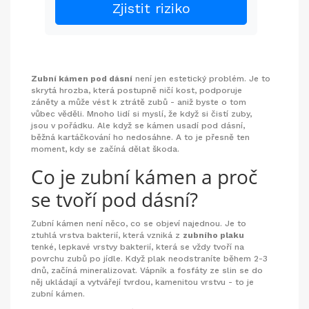
Zjistit riziko
Zubní kámen pod dásní
není jen estetický problém. Je to
skrytá hrozba, která postupně ničí kost, podporuje
záněty a může vést k ztrátě zubů - aniž byste o tom
vůbec věděli. Mnoho lidí si myslí, že když si čistí zuby,
jsou v pořádku. Ale když se kámen usadí pod dásní,
běžná kartáčkování ho nedosáhne. A to je přesně ten
moment, kdy se začíná dělat škoda.
Co je zubní kámen a proč
se tvoří pod dásní?
Zubní kámen není něco, co se objeví najednou. Je to
ztuhlá vrstva bakterií, která vzniká z
zubního plaku
tenké, lepkavé vrstvy bakterií, která se vždy tvoří na
povrchu zubů po jídle
. Když plak neodstraníte během 2-3
dnů, začíná mineralizovat. Vápník a fosfáty ze slin se do
něj ukládají a vytvářejí tvrdou, kamenitou vrstvu - to je
zubní kámen.