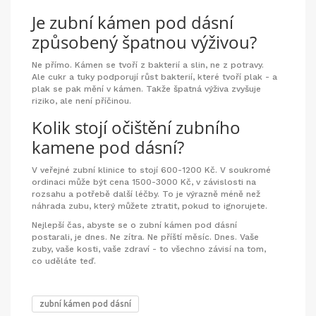
Je zubní kámen pod dásní
způsobený špatnou výživou?
Ne přímo. Kámen se tvoří z bakterií a slin, ne z potravy.
Ale cukr a tuky podporují růst bakterií, které tvoří plak - a
plak se pak mění v kámen. Takže špatná výživa zvyšuje
riziko, ale není příčinou.
Kolik stojí očištění zubního
kamene pod dásní?
V veřejné zubní klinice to stojí 600-1200 Kč. V soukromé
ordinaci může být cena 1500-3000 Kč, v závislosti na
rozsahu a potřebě další léčby. To je výrazně méně než
náhrada zubu, který můžete ztratit, pokud to ignorujete.
Nejlepší čas, abyste se o zubní kámen pod dásní
postarali, je dnes. Ne zítra. Ne příští měsíc. Dnes. Vaše
zuby, vaše kosti, vaše zdraví - to všechno závisí na tom,
co uděláte teď.
zubní kámen pod dásní