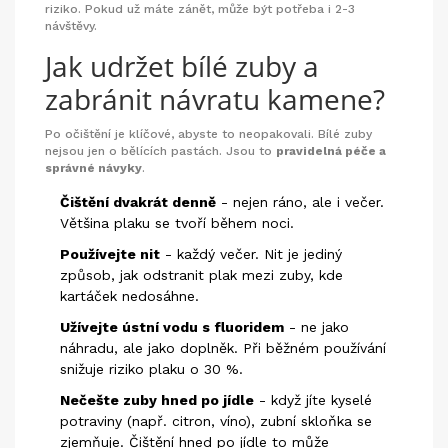
riziko. Pokud už máte zánět, může být potřeba i 2-3
návštěvy.
Jak udržet bílé zuby a
zabránit návratu kamene?
Po očištění je klíčové, abyste to neopakovali. Bílé zuby
nejsou jen o bělících pastách. Jsou to
pravidelná péče a
správné návyky
.
Čištění dvakrát denně
- nejen ráno, ale i večer.
Většina plaku se tvoří během noci.
Používejte nit
- každý večer. Nit je jediný
způsob, jak odstranit plak mezi zuby, kde
kartáček nedosáhne.
Užívejte ústní vodu s fluoridem
- ne jako
náhradu, ale jako doplněk. Při běžném používání
snižuje riziko plaku o 30 %.
Nečešte zuby hned po jídle
- když jíte kyselé
potraviny (např. citron, víno), zubní skloňka se
zjemňuje. Čištění hned po jídle to může