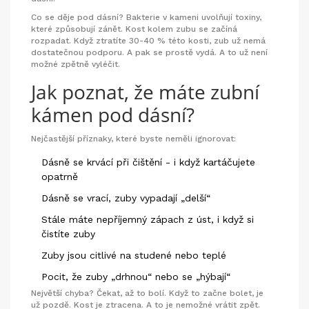
Co se děje pod dásní? Bakterie v kameni uvolňují toxiny,
které způsobují zánět. Kost kolem zubu se začíná
rozpadat. Když ztratíte 30-40 % této kosti, zub už nemá
dostatečnou podporu. A pak se prostě vydá. A to už není
možné zpětně vyléčit.
Jak poznat, že máte zubní
kámen pod dásní?
Nejčastější příznaky, které byste neměli ignorovat:
Dásně se krvácí při čištění - i když kartáčujete
opatrně
Dásně se vrací, zuby vypadají „delší“
Stále máte nepříjemný zápach z úst, i když si
čistíte zuby
Zuby jsou citlivé na studené nebo teplé
Pocit, že zuby „drhnou“ nebo se „hýbají“
Největší chyba? Čekat, až to bolí. Když to začne bolet, je
už pozdě. Kost je ztracena. A to je nemožné vrátit zpět.