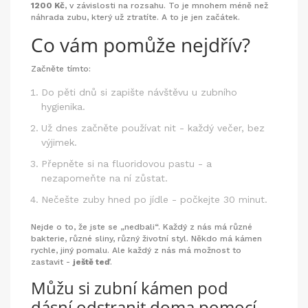
1200 Kč
, v závislosti na rozsahu. To je mnohem méně než
náhrada zubu, který už ztratíte. A to je jen začátek.
Co vám pomůže nejdřív?
Začněte tímto:
Do pěti dnů si zapište návštěvu u zubního
hygienika.
Už dnes začněte používat nit - každý večer, bez
výjimek.
Přepněte si na fluoridovou pastu - a
nezapomeňte na ní zůstat.
Nečešte zuby hned po jídle - počkejte 30 minut.
Nejde o to, že jste se „nedbali“. Každý z nás má různé
bakterie, různé sliny, různý životní styl. Někdo má kámen
rychle, jiný pomalu. Ale každý z nás má možnost to
zastavit -
ještě teď
.
Můžu si zubní kámen pod
dásní odstranit doma pomocí