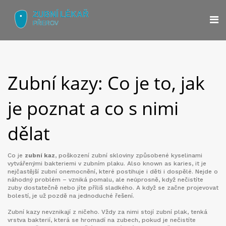
Zubní kazy: Co je to, jak
je poznat a co s nimi
dělat
Co je
zubní kaz
,
poškození zubní skloviny způsobené kyselinami
vytvářenými bakteriemi v zubním plaku
. Also known as
karies
, it
je
nejčastější zubní onemocnění, které postihuje i děti i dospělé
.
Nejde o
náhodný problém – vzniká pomalu, ale neúprosně, když nečistíte
zuby dostatečně nebo jíte příliš sladkého. A když se začne projevovat
bolestí, je už pozdě na jednoduché řešení.
Zubní kazy nevznikají z ničeho. Vždy za nimi stojí
zubní plak
,
tenká
vrstva bakterií, která se hromadí na zubech, pokud je nečistíte