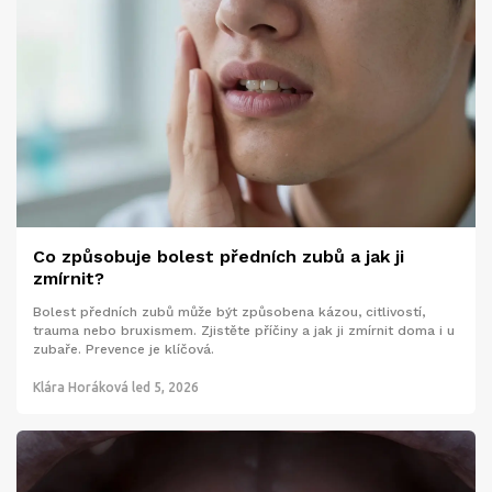
Co způsobuje bolest předních zubů a jak ji
zmírnit?
Bolest předních zubů může být způsobena kázou, citlivostí,
trauma nebo bruxismem. Zjistěte příčiny a jak ji zmírnit doma i u
zubaře. Prevence je klíčová.
Klára Horáková
led 5, 2026