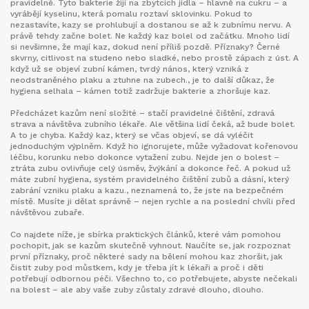
pravidelně
.
Tyto bakterie žijí na zbytcích jídla – hlavně na cukru – a
vyrábějí kyselinu, která pomalu roztaví sklovinku. Pokud to
nezastavíte, kazy se prohlubují a dostanou se až k zubnímu nervu. A
právě tehdy začne bolet. Ne každý kaz bolel od začátku. Mnoho lidí
si nevšimne, že mají kaz, dokud není příliš pozdě. Příznaky? Černé
skvrny, citlivost na studeno nebo sladké, nebo prostě zápach z úst. A
když už se objeví
zubní kámen
,
tvrdý nános, který vzniká z
neodstraněného plaku a ztuhne na zubech
.
, je to další důkaz, že
hygiena selhala – kámen totiž zadržuje bakterie a zhoršuje kaz.
Předcházet kazům není složité – stačí pravidelné čištění, zdravá
strava a návštěva zubního lékaře. Ale většina lidí čeká, až bude bolet.
A to je chyba. Každý kaz, který se včas objeví, se dá vyléčit
jednoduchým výplněm. Když ho ignorujete, může vyžadovat kořenovou
léčbu, korunku nebo dokonce vytažení zubu. Nejde jen o bolest –
ztráta zubu ovlivňuje celý úsměv, žvýkání a dokonce řeč. A pokud už
máte
zubní hygiena
,
systém pravidelného čištění zubů a dásní, který
zabrání vzniku plaku a kazu
.
, neznamená to, že jste na bezpečném
místě. Musíte ji dělat správně – nejen rychle a na poslední chvíli před
návštěvou zubaře.
Co najdete níže, je sbírka praktických článků, které vám pomohou
pochopit, jak se kazům skutečně vyhnout. Naučíte se, jak rozpoznat
první příznaky, proč některé sady na bělení mohou kaz zhoršit, jak
čistit zuby pod můstkem, kdy je třeba jít k lékaři a proč i děti
potřebují odbornou péči. Všechno to, co potřebujete, abyste nečekali
na bolest – ale aby vaše zuby zůstaly zdravé dlouho, dlouho.