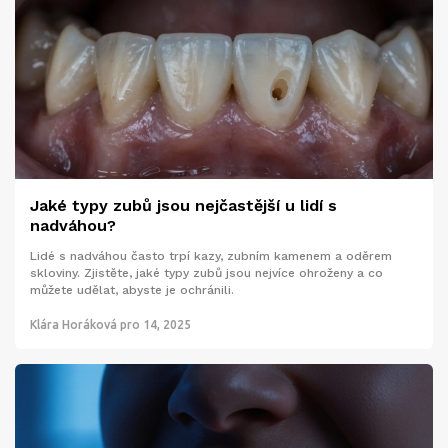
Jaké typy zubů jsou nejčastější u lidí s
nadváhou?
Lidé s nadváhou často trpí kazy, zubním kamenem a oděrem
skloviny. Zjistěte, jaké typy zubů jsou nejvíce ohroženy a co
můžete udělat, abyste je ochránili.
Klára Horáková
pro 14, 2025