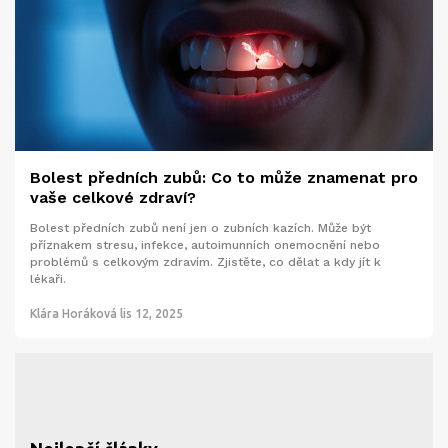
Bolest předních zubů: Co to může znamenat pro
vaše celkové zdraví?
Bolest předních zubů není jen o zubních kazích. Může být
příznakem stresu, infekce, autoimunních onemocnění nebo
problémů s celkovým zdravím. Zjistěte, co dělat a kdy jít k
lékaři.
Klára Horáková
lis 12, 2025