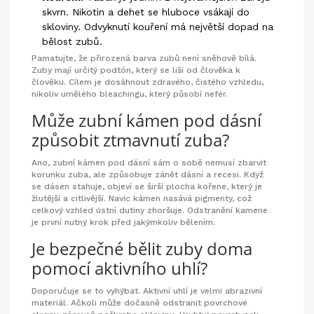
skvrn. Nikotin a dehet se hluboce vsákají do
skloviny. Odvyknutí kouření má největší dopad na
bělost zubů.
Pamatujte, že přirozená barva zubů není sněhově bílá.
Zuby mají určitý podtón, který se liší od člověka k
člověku. Cílem je dosáhnout zdravého, čistého vzhledu,
nikoliv umělého bleachingu, který působí nefér.
Může zubní kámen pod dásní
způsobit ztmavnutí zuba?
Ano, zubní kámen pod dásní sám o sobě nemusí zbarvit
korunku zuba, ale způsobuje zánět dásní a recesi. Když
se dásen stahuje, objeví se širší plocha kořene, který je
žlutější a citlivější. Navíc kámen nasává pigmenty, což
celkový vzhled ústní dutiny zhoršuje. Odstranění kamene
je první nutný krok před jakýmkoliv bělením.
Je bezpečné bělit zuby doma
pomocí aktivního uhlí?
Doporučuje se to vyhýbat. Aktivní uhlí je velmi abrazivní
materiál. Ačkoli může dočasně odstranit povrchové