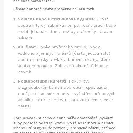
následně parodontózu.
Během odborné revize proběhne několik fází:
Sonická nebo ultrazvuková hygiena:
Zubař
odstraní tvrdý zubní kámen pomocí vibrací, které
rozbijí jeho strukturu, aniž by poškodily zdravou
sklovinu.
Air-flow:
Tryska smíšeného proudu vody,
vzduchu a jemných prášků (často jedlou sólu)
odstraní měkký povlak a barevné skvrny, které
sonika nedosáhla. Zub získá okamžitě hladký
povrch.
Podlepotrubní kuretáž:
Pokud byl
diagnostikován kámen pod dásní, specialista
použije tenké instrumenty k vyčištění kořenových
kanálků. Toto je nezbytné pro zastavení recese
dásně.
Tato procedura sama o sobě může dostatečně „vybělit“
zuby, protože odstraní vrstvu, která absorbovala barviva.
Mnoho lidí si myslí, že potřebují chemické bělení, zatímco
jim stačila jen důkladná očista. Po této fázi teprve