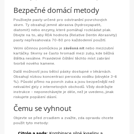
Bezpečné domácí metody
Používejte pasty určené pro odstranění povrchových
skvrn. Ty obsahují jemné abrasiva (hydroxyapatit,
diatomit) nebo enzymy, které pomáhají rozkládat plak.
Dbejte na to, aby RDA hodnota (Relative Dentin Abrasivity)
pasty nepřesahovala 70-80 pro každodenní použití.
Velmi účinnou pomůckou je
závěsná nit
nebo mezizubní
kartáčky. Skvrny se často hromadí mezi zuby, kde běžná
štětka nesáhne. Pravidelné čištění těchto míst zabrání
tvorbě nového kamene.
Další možností jsou bělicí pásky dostupné v lékárnách.
Obsahují nízkou koncentraci peroxidu vodíku (obvykle 3-6
%). Působí přímo na povrch zuba a jsou bezpečnější než
nekvalitní gely z internetových obchodů. Vždy dodržujte
instrukce - neponechávejte je déle, než je uvedeno, jinak
riskujete popálení dásní.
Čemu se vyhnout
Objevte se před zrcadlem a zvažte, zda opravdu chcete
použít tyto metody:
Citrón a soda:
Kombinace silné kyseliny a