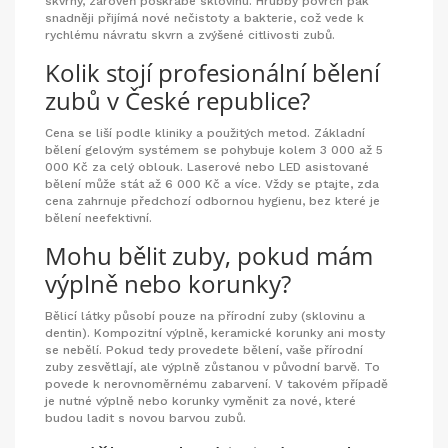
skvrny, zároveň poškrabe sklovinu. Hrubbý povrch pak
snadněji přijímá nové nečistoty a bakterie, což vede k
rychlému návratu skvrn a zvýšené citlivosti zubů.
Kolik stojí profesionální bělení
zubů v České republice?
Cena se liší podle kliniky a použitých metod. Základní
bělení gelovým systémem se pohybuje kolem 3 000 až 5
000 Kč za celý oblouk. Laserové nebo LED asistované
bělení může stát až 6 000 Kč a více. Vždy se ptajte, zda
cena zahrnuje předchozí odbornou hygienu, bez které je
bělení neefektivní.
Mohu bělit zuby, pokud mám
výplně nebo korunky?
Bělicí látky působí pouze na přírodní zuby (sklovinu a
dentin). Kompozitní výplně, keramické korunky ani mosty
se nebělí. Pokud tedy provedete bělení, vaše přírodní
zuby zesvětlají, ale výplně zůstanou v původní barvě. To
povede k nerovnoměrnému zabarvení. V takovém případě
je nutné výplně nebo korunky vyměnit za nové, které
budou ladit s novou barvou zubů.