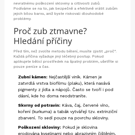
nevratnému poškození skloviny a citlivosti zubů.
Podíváme se na to, jak bezpečně a efektivně vrátit zubům
jejich bílou barvu, aniž byste riskovali dlouhodobé
problémy.
Proč zub ztmavne?
Hledání příčiny
Před tím, než zvolíte metodu bělení, musíte zjistit „proč“.
Každá příčina vyžaduje jiný léčebný postup. Pokud
aplikujete bělicí prostředek na špatný problém, ušetříte si
pouze peníze a čas.
Zubní kámen:
Nejčastější viník. Kámen je
zatvrdlá vrstva biofilmu (plaku), která nasává
pigmenty z jídla a nápojů. Často se tvoří i pod
dásní, kde ho doma neodstraníte.
Skvrny od potravin:
Káva, čaj, červené víno,
koření (kurkuma) a tabák vytvářejí tzv. extrinziční
zbarvení. To sedí pouze na povrchu skloviny.
Poškození skloviny:
Pokud je sklovina
erodována kyselinami nebo abrazivním čištěním,