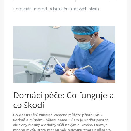
Porovnání metod odstranění tmavých skvrn
Domácí péče: Co funguje a
co škodí
Po odstranění zubního kamene můžete přistoupit k
údržbě a mírnému bělení doma. Cílem je udržet povrch
skloviny hladký a odolný vůči novým skvrnám. Existuje
mnoho mýtů, které mohou vaši sklovinu trvale poškodit.