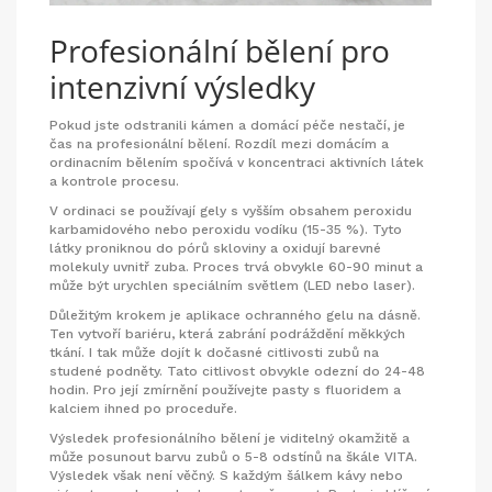
Profesionální bělení pro
intenzivní výsledky
Pokud jste odstranili kámen a domácí péče nestačí, je
čas na profesionální bělení. Rozdíl mezi domácím a
ordinacním bělením spočívá v koncentraci aktivních látek
a kontrole procesu.
V ordinaci se používají gely s vyšším obsahem peroxidu
karbamidového nebo peroxidu vodíku (15-35 %). Tyto
látky proniknou do pórů skloviny a oxidují barevné
molekuly uvnitř zuba. Proces trvá obvykle 60-90 minut a
může být urychlen speciálním světlem (LED nebo laser).
Důležitým krokem je aplikace ochranného gelu na dásně.
Ten vytvoří bariéru, která zabrání podráždění měkkých
tkání. I tak může dojít k dočasné citlivosti zubů na
studené podněty. Tato citlivost obvykle odezní do 24-48
hodin. Pro její zmírnění používejte pasty s fluoridem a
kalciem ihned po proceduře.
Výsledek profesionálního bělení je viditelný okamžitě a
může posunout barvu zubů o 5-8 odstínů na škále VITA.
Výsledek však není věčný. S každým šálkem kávy nebo