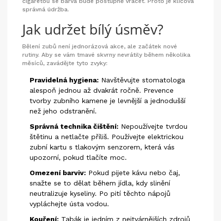
cigaretou se barva bude postupně vracet. Proto je klíčová
správná údržba.
Jak udržet bílý úsměv?
Bělení zubů není jednorázová akce, ale začátek nové
rutiny. Aby se vám tmavé skvrny nevrátily během několika
měsíců, zavádějte tyto zvyky:
Pravidelná hygiena:
Navštěvujte stomatologa
alespoň jednou až dvakrát ročně. Prevence
tvorby zubního kamene je levnější a jednodušší
než jeho odstranění.
Správná technika čištění:
Nepoužívejte tvrdou
štětinu a netlačte příliš. Používejte elektrickou
zubní kartu s tlakovým senzorem, která vás
upozorní, pokud tlačíte moc.
Omezení barviv:
Pokud pijete kávu nebo čaj,
snažte se to dělat během jídla, kdy slinění
neutralizuje kyseliny. Po pití těchto nápojů
vypláchejte ústa vodou.
Kouření:
Tabák je jedním z nejtvárnějších zdrojů