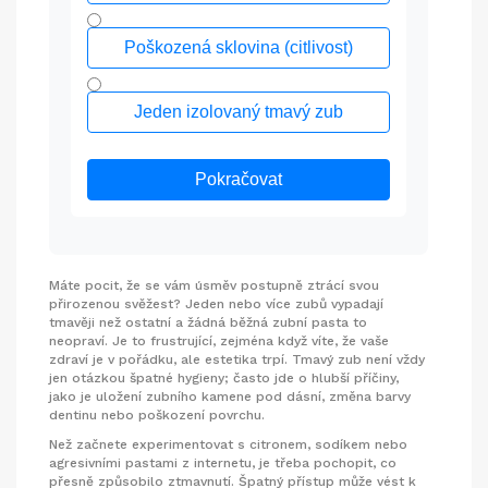
Poškozená sklovina (citlivost)
Jeden izolovaný tmavý zub
Pokračovat
Máte pocit, že se vám úsměv postupně ztrácí svou
přirozenou svěžest? Jeden nebo více zubů vypadají
tmavěji než ostatní a žádná běžná zubní pasta to
neopraví. Je to frustrující, zejména když víte, že vaše
zdraví je v pořádku, ale estetika trpí. Tmavý zub není vždy
jen otázkou špatné hygieny; často jde o hlubší příčiny,
jako je
uložení zubního kamene pod dásní
, změna barvy
dentinu nebo poškození povrchu.
Než začnete experimentovat s citronem, sodíkem nebo
agresivními pastami z internetu, je třeba pochopit, co
přesně způsobilo ztmavnutí. Špatný přístup může vést k