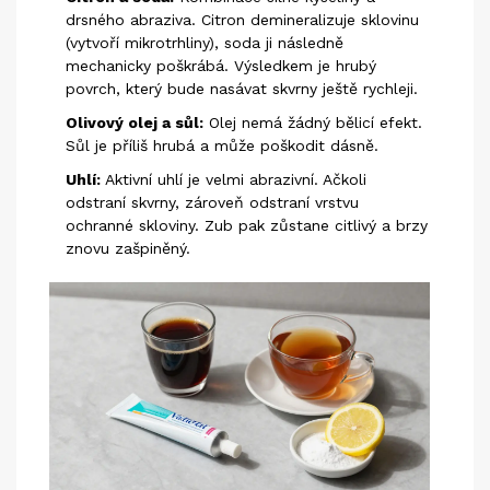
drsného abraziva. Citron demineralizuje sklovinu
(vytvoří mikrotrhliny), soda ji následně
mechanicky poškrábá. Výsledkem je hrubý
povrch, který bude nasávat skvrny ještě rychleji.
Olivový olej a sůl:
Olej nemá žádný bělicí efekt.
Sůl je příliš hrubá a může poškodit dásně.
Uhlí:
Aktivní uhlí je velmi abrazivní. Ačkoli
odstraní skvrny, zároveň odstraní vrstvu
ochranné skloviny. Zub pak zůstane citlivý a brzy
znovu zašpiněný.