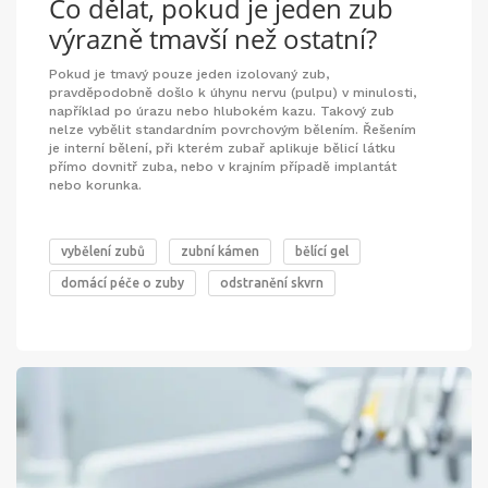
Co dělat, pokud je jeden zub
výrazně tmavší než ostatní?
Pokud je tmavý pouze jeden izolovaný zub,
pravděpodobně došlo k úhynu nervu (pulpu) v minulosti,
například po úrazu nebo hlubokém kazu. Takový zub
nelze vybělit standardním povrchovým bělením. Řešením
je interní bělení, při kterém zubař aplikuje bělicí látku
přímo dovnitř zuba, nebo v krajním případě implantát
nebo korunka.
vybělení zubů
zubní kámen
bělící gel
domácí péče o zuby
odstranění skvrn