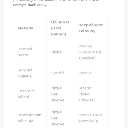
zvažujte další kroky.
Účinnost
Bezpečnost
Cena
Metoda
proti
skloviny
(orienta
kameni
Vysoká
Domácí
100 - 3
Nízká
(pokud není
pasta
Kč
abrazivní)
Sonická
1 500 - 
Vysoká
Vysoká
hygiena
500 Kč
Nízká
Střední
Laserové
4 000 -
(jen
(riziko
bělení
000 Kč
skvrny)
citlivosti)
Nízká
Profesionální
Vysoká (pod
3 000 -
(jen
bělicí gel
kontrolou)
000 Kč
skvrny)