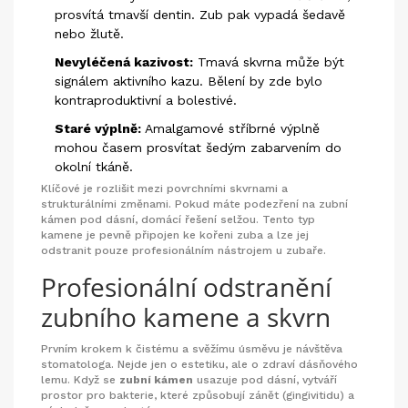
prosvítá tmavší dentin. Zub pak vypadá šedavě
nebo žlutě.
Nevyléčená kazivost:
Tmavá skvrna může být
signálem aktivního kazu. Bělení by zde bylo
kontraproduktivní a bolestivé.
Staré výplně:
Amalgamové stříbrné výplně
mohou časem prosvítat šedým zabarvením do
okolní tkáně.
Klíčové je rozlišit mezi povrchními skvrnami a
strukturálními změnami. Pokud máte podezření na zubní
kámen pod dásní, domácí řešení selžou. Tento typ
kamene je pevně připojen ke kořeni zuba a lze jej
odstranit pouze profesionálním nástrojem u zubaře.
Profesionální odstranění
zubního kamene a skvrn
Prvním krokem k čistému a svěžímu úsměvu je návštěva
stomatologa. Nejde jen o estetiku, ale o zdraví dásňového
lemu. Když se
zubní kámen
usazuje pod dásní, vytváří
prostor pro bakterie, které způsobují zánět (gingivitidu) a